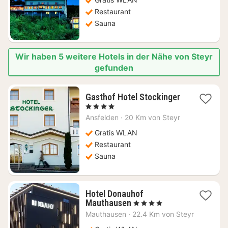
110,10
€
Restaurant
Sauna
Wir haben 5 weitere Hotels in der Nähe von Steyr
gefunden
Gasthof Hotel Stockinger
1
, 4 Sterne
Nacht
Ansfelden
·
20 Km von Steyr
ab
138,95
Gratis WLAN
€
Restaurant
Sauna
Hotel Donauhof
1
Mauthausen
, 4 Sterne
Nacht
Mauthausen
·
22.4 Km von Steyr
ab