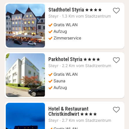
1
Stadthotel Styria
, 4 Sterne
Nacht
Steyr
·
1.3 Km vom Stadtzentrum
ab
126,90
Gratis WLAN
€
Aufzug
Zimmerservice
1
Parkhotel Styria
, 4 Sterne
Nacht
Steyr
·
2.2 Km vom Stadtzentrum
ab
119,88
Gratis WLAN
€
Sauna
Aufzug
Hotel & Restaurant
1
Christkindlwirt
, 4 Sterne
Nacht
Steyr
·
2.7 Km vom Stadtzentrum
ab
Gratis WLAN