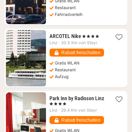
110,36
Gratis WLAN
€
Restaurant
Fahrradverleih
1
ARCOTEL Nike
, 4 Sterne
Nacht
Linz
·
30.5 Km von Steyr
ab
61,96
Rabatt freischalten
€
Gratis WLAN
Restaurant
Aufzug
Park Inn by Radisson Linz
1
, 4 Sterne
Nacht
Linz
·
29.4 Km von Steyr
ab
80,18
Rabatt freischalten
€
Gratis WLAN