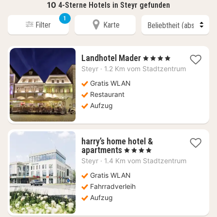
10
4-Sterne Hotels in Steyr gefunden
1
Filter
Karte
1
Landhotel Mader
, 4 Sterne
Nacht
Steyr
·
1.2 Km vom Stadtzentrum
ab
85
Gratis WLAN
€
Restaurant
Aufzug
harry’s home hotel &
1
apartments
, 4 Sterne
Nacht
Steyr
·
1.4 Km vom Stadtzentrum
ab
79,23
Gratis WLAN
€
Fahrradverleih
Aufzug