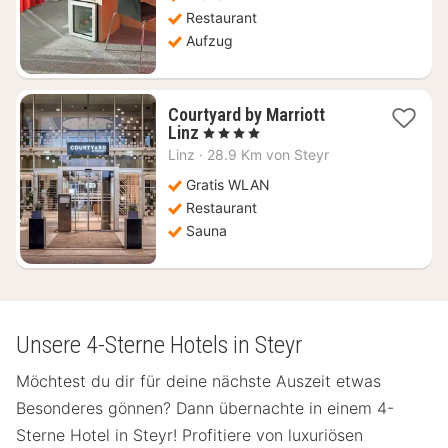
Restaurant
Aufzug
Courtyard by Marriott
1
Linz
, 4 Sterne
Nacht
Linz
·
28.9 Km von Steyr
ab
84,23
Gratis WLAN
€
Restaurant
Sauna
Unsere 4-Sterne Hotels in Steyr
Möchtest du dir für deine nächste Auszeit etwas
Besonderes gönnen? Dann übernachte in einem 4-
Sterne Hotel in Steyr! Profitiere von luxuriösen