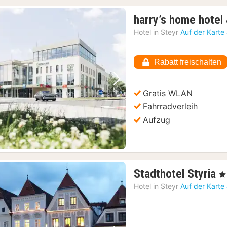
harry’s home hotel
Hotel in
Steyr
Auf der Karte
Rabatt freischalten
Vorheriges Bild
Nächstes Bild
Gratis WLAN
Fahrradverleih
Aufzug
1
Stadthotel Styria
, 4
N
Hotel in
Steyr
Auf der Karte
a
1
€