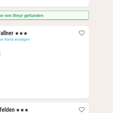
he von Steyr gefunden
1
allner
, 3 Sterne
Nacht
der Karte anzeigen
ab
104,23
€
1
felden
, 3 Sterne