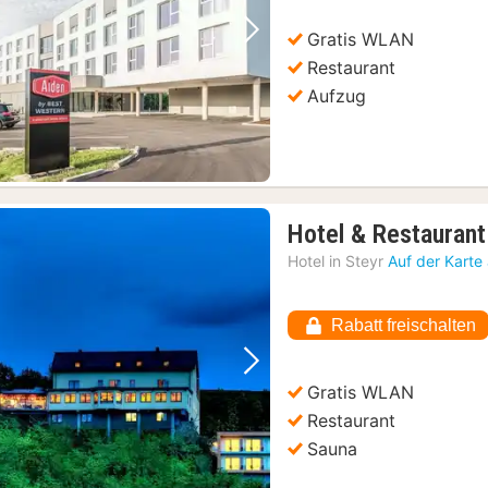
80,64
€
Gratis WLAN
Vorheriges Bild
Nächstes Bild
Restaurant
Aufzug
Hotel & Restaurant 
Hotel in
Steyr
Auf der Karte
Rabatt freischalten
Vorheriges Bild
Nächstes Bild
Gratis WLAN
Restaurant
Sauna