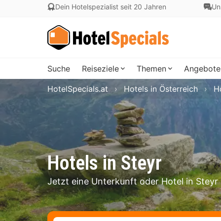
Dein Hotelspezialist seit 20 Jahren
Un
Suche
Reiseziele
Themen
Angebote
HotelSpecials.at
Hotels in Österreich
H
Hotels in Steyr
Jetzt eine Unterkunft oder Hotel in Stey