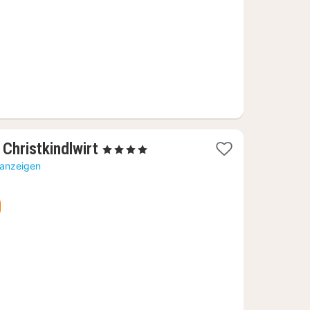
1
Christkindlwirt
, 4 Sterne
Nacht
 anzeigen
ab
100
€