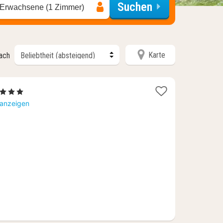
Suchen
 Erwachsene (1 Zimmer)
Karte
nach
 Sterne
acht
 anzeigen
b
4,83