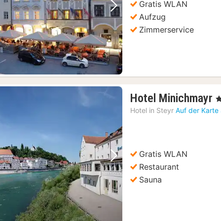
Gratis WLAN
Vorheriges Bild
Nächstes Bild
Aufzug
Zimmerservice
Hotel Minichmayr
, 
N
Hotel in
Steyr
Auf der Karte
a
1
Gratis WLAN
Vorheriges Bild
Nächstes Bild
Restaurant
Sauna