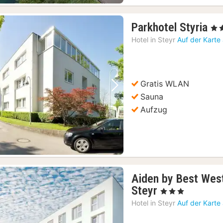
1
Parkhotel Styria
, 4 S
Na
Hotel in
Steyr
Auf der Karte
ab
12
€
Gratis WLAN
Vorheriges Bild
Nächstes Bild
Sauna
Aufzug
Aiden by Best West
1
Steyr
, 3 Sterne
Nacht
Hotel in
Steyr
Auf der Karte
ab