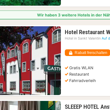
Wir haben 3 weitere Hotels in der Nä
Hotel Restaurant W
Hotel in
Sankt Valentin
Auf 
Rabatt freischalten
Vorheriges Bild
Nächstes Bild
Gratis WLAN
Restaurant
Fahrradverleih
SLEEEP HOTEL Ans