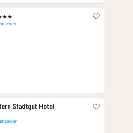
terne
cht
 anzeigen
4,55
ern Stadtgut Hotel
 anzeigen