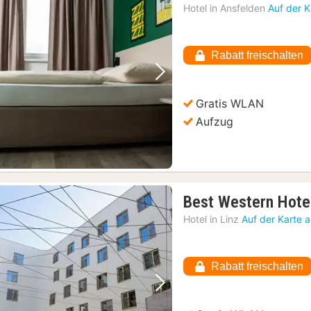
Hotel in
Ansfelden
Auf der 
Rabatt freischalten
Vorheriges Bild
Nächstes Bild
Gratis WLAN
Aufzug
Best Western Hotel
Hotel in
Linz
Auf der Karte 
Rabatt freischalten
Vorheriges Bild
Nächstes Bild