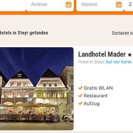
Anreise
Abreise
2
Hotels in Steyr gefunden
Sortieren 
1
Landhotel Mader
, 4
N
Hotel in
Steyr
Auf der Karte
a
8
€
Gratis WLAN
Vorheriges Bild
Nächstes Bild
Restaurant
Aufzug