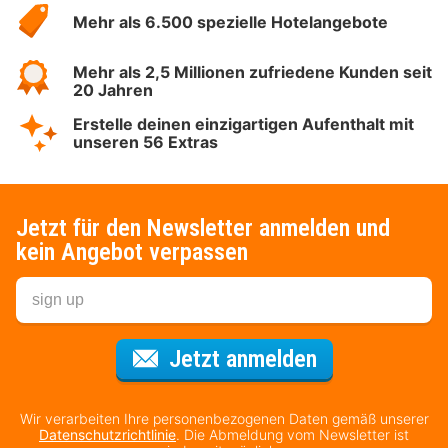
Hotelspecials
Mehr als 6.500 spezielle Hotelangebote
Mehr als 2,5 Millionen zufriedene Kunden seit
20 Jahren
Erstelle deinen einzigartigen Aufenthalt mit
unseren 56 Extras
Jetzt für den Newsletter anmelden und
kein Angebot verpassen
Für den Newsl
Jetzt anmelden
Wir verarbeiten Ihre personenbezogenen Daten gemäß unserer
Datenschutzrichtlinie
. Die Abmeldung vom Newsletter ist