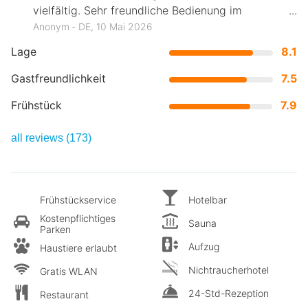
vielfältig. Sehr freundliche Bedienung im
Speisesaal.
Anonym ‐ DE, 10 Mai 2026
Lage
8.1
Gastfreundlichkeit
7.5
Frühstück
7.9
all reviews (173)
Frühstückservice
Hotelbar
Kostenpflichtiges
Sauna
Parken
Aufzug
Haustiere erlaubt
Nichtraucherhotel
Gratis WLAN
24-Std-Rezeption
Restaurant