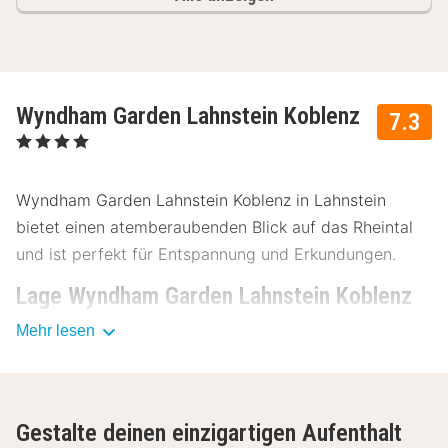
Wyndham Garden Lahnstein Koblenz
7.3
, 4 Sterne
Wyndham Garden Lahnstein Koblenz in Lahnstein
bietet einen atemberaubenden Blick auf das Rheintal
und ist perfekt für Entspannung und Erkundungen.
Lage Wyndham Garden Lahnstein Koblenz
Mehr lesen
Das Wyndham Garden Lahnstein Koblenz liegt nur 10
Kilometer vom Stadtzentrum von Koblenz entfernt und
bietet eine hervorragende Lage für Reisende. In der
Nähe befinden sich:
Gestalte deinen einzigartigen Aufenthalt