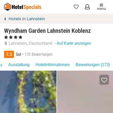
menu
Meine
Hotels in Lahnstein
Favoriten
Wyndham Garden Lahnstein Koblenz
, 4 Sterne
Lahnstein
Deutschland
- Auf Karte anzeigen
7.3
Gut
173 Bewertungen
as
Ausstattung
Hotelinformationen
Bewertungen (173)