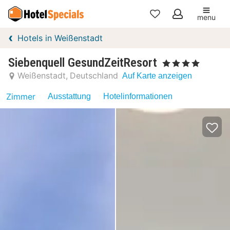
menu
Meine
Hotels in Weißenstadt
Favoriten
Siebenquell GesundZeitResort
, 4 Sterne
Weißenstadt
Deutschland
Auf Karte anzeigen
Zimmer
Ausstattung
Hotelinformationen