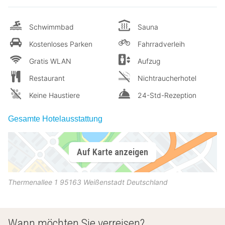
Schwimmbad
Sauna
Kostenloses Parken
Fahrradverleih
Gratis WLAN
Aufzug
Restaurant
Nichtraucherhotel
Keine Haustiere
24-Std-Rezeption
Gesamte Hotelausstattung
Auf Karte anzeigen
Thermenallee 1
95163
Weißenstadt
Deutschland
Wann möchten Sie verreisen?