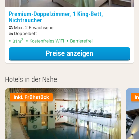
Premium-Doppelzimmer, 1 King-Bett,
Nichtraucher
Max. 2 Erwachsene
Doppelbett
2
31m
Kostenfreies WiFi
Barrierefrei
für Premium-Do
Preise anzeigen
Hotels in der Nähe
Inkl. Frühstück
I