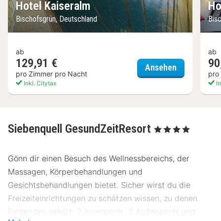
Hotel Kaiseralm
Ho
Bischofsgrün, Deutschland
Bis
ab
ab
129,91 €
90
Hotel Kaise
Ansehen
pro Zimmer pro Nacht
pro
Inkl. Citytax
In
Siebenquell GesundZeitResort
, 4 Sterne
Gönn dir einen Besuch des Wellnessbereichs, der
Massagen, Körperbehandlungen und
Gesichtsbehandlungen bietet. Sicher wirst du die
Freizeiteinrichtungen zu schätzen wissen, zu denen
Folgendes gehört: 2 Innenpools, 2 Außenpools und