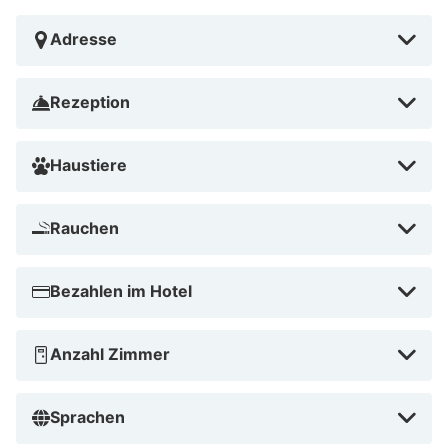
(NUE) – 117,9 km Flughafen Franz Josef Strauß Intl.
(MUC) – 257,6 km Flughafen Frankfurt Intl. (FRA) –
Adresse
308,9 km Flughafen Frankfurt-Hahn (HHN) – 421,1 km
Siebenquell GesundZeitResort in Weißenstadt liegt in
Rezeption
der Nähe von Skiliften, nur 5 Gehminuten von
Fichtelgebirge und Ohře entfernt. Dieses Hotel für
Haustiere
Familien ist 1,8 km von Naturschutzgebiet Platte und
5,3 km von Großer Waldstein entfernt.
Rauchen
In der Nähe der Skipisten
Bezahlen im Hotel
Anzahl Zimmer
Sprachen