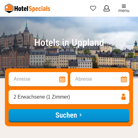
menu
Meine
Favoriten
Hotels in Uppland
Anreise
Abreise
2 Erwachsene (1 Zimmer)
Suchen