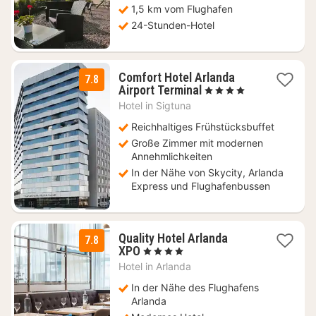
1,5 km vom Flughafen
24-Stunden-Hotel
Comfort Hotel Arlanda
7.8
1
Airport Terminal
, 4 Sterne
Nacht
Hotel in
Sigtuna
ab
118,05
Reichhaltiges Frühstücksbuffet
€
Große Zimmer mit modernen
Annehmlichkeiten
In der Nähe von Skycity, Arlanda
Express und Flughafenbussen
Quality Hotel Arlanda
7.8
1
XPO
, 4 Sterne
Nacht
Hotel in
Arlanda
ab
96,18
In der Nähe des Flughafens
€
Arlanda