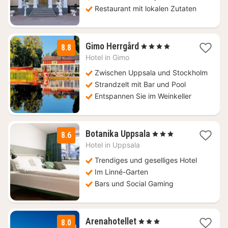
Restaurant mit lokalen Zutaten
2
Gimo Herrgård
, 4 Sterne
8.8
Nächte
Hotel in
Gimo
ab
167,97
Zwischen Uppsala und Stockholm
€
Strandzelt mit Bar und Pool
Entspannen Sie im Weinkeller
1
Botanika Uppsala
, 3 Sterne
8.6
Nacht
Hotel in
Uppsala
ab
102,90
Trendiges und geselliges Hotel
€
Im Linné-Garten
Bars und Social Gaming
1
Arenahotellet
, 3 Sterne
8.0