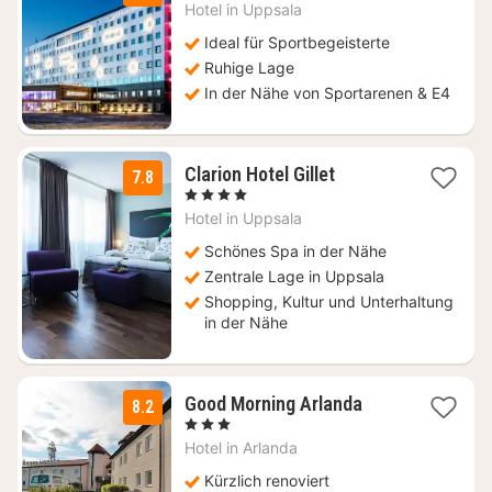
Nacht
Hotel in
Uppsala
ab
108,94
Ideal für Sportbegeisterte
€
Ruhige Lage
In der Nähe von Sportarenen & E4
1
Clarion Hotel Gillet
7.8
Nacht
, 4 Sterne
ab
Hotel in
Uppsala
102,56
€
Schönes Spa in der Nähe
Zentrale Lage in Uppsala
Shopping, Kultur und Unterhaltung
in der Nähe
1
Good Morning Arlanda
8.2
Nacht
, 3 Sterne
ab
Hotel in
Arlanda
78,86
€
Kürzlich renoviert