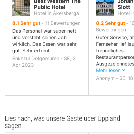
Best Western The
Johan
Public Hotel
Slott
Hotel in Åkersberga
Hotel 
von
von
8.1
Sehr gut
‐
11
Bewertungen
8.2
Sehr gut
‐
1
10,
10,
Bewertungen
Das Personal war super nett
und versteht seinen Job
Guter Service, a
wirklich. Das Essen war sehr
Fernseher lief la
gut. Sehr erfreut
freundliches
Restaurantperson
Enkhzul Dolgorsuren ‐ SE, 2
Ausgezeichnete
Apr 2023
Menü.
Mehr lesen
Anonym ‐ SE, 18
Lies nach, was unsere Gäste über Uppland
sagen