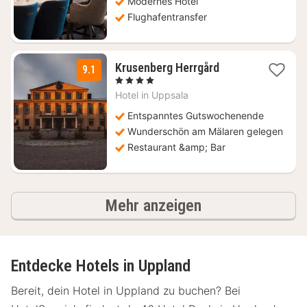
Modernes Hotel
Flughafentransfer
1
Krusenberg Herrgård
9.1
Nacht
, 4 Sterne
ab
Hotel in
Uppsala
135,38
€
Entspanntes Gutswochenende
Wunderschön am Mälaren gelegen
Restaurant &amp; Bar
Ergebnisse
Mehr anzeigen
Entdecke Hotels in Uppland
Bereit, dein Hotel in Uppland zu buchen? Bei