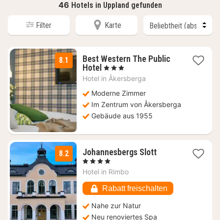
46
Hotels in Uppland gefunden
Filter
Karte
Best Western The Public
8.1
2
Hotel
, 3 Sterne
Nächte
Hotel in
Åkersberga
ab
113,77
Moderne Zimmer
€
Im Zentrum von Åkersberga
Gebäude aus 1955
1
Johannesbergs Slott
8.2
Nacht
, 4 Sterne
ab
Hotel in
Rimbo
74,75
€
Rabatt freischalten
Nahe zur Natur
Neu renoviertes Spa