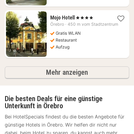
1
Mojo Hotell
, 4 Sterne
Nacht
Örebro
·
450 m vom Stadtzentrum
ab
101,05
Gratis WLAN
€
Restaurant
Aufzug
Ergebnisse
Mehr anzeigen
Die besten Deals für eine günstige
Unterkunft in Örebro
Bei HotelSpecials findest du die besten Angebote für
günstige Hotels in Örebro. Wir helfen dir nicht nur
dabei, beim Hotel zu sparen, du kannst auch mehr