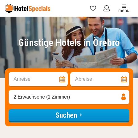
menu
Meine
Favoriten
Günstige Hotels in Örebro
Anreise
Abreise
2 Erwachsene (1 Zimmer)
Suchen