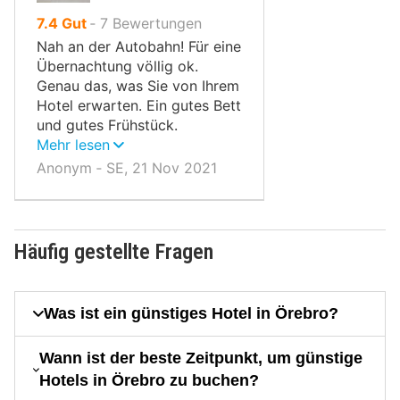
von
7.4
Gut
‐
7
Bewertungen
10,
Nah an der Autobahn! Für eine
Übernachtung völlig ok.
Genau das, was Sie von Ihrem
Hotel erwarten. Ein gutes Bett
und gutes Frühstück.
Empfohlen!
Mehr lesen
Anonym ‐ SE, 21 Nov 2021
Häufig gestellte Fragen
Was ist ein günstiges Hotel in Örebro?
Wann ist der beste Zeitpunkt, um günstige
Hotels in Örebro zu buchen?