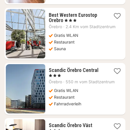
Best Western Eurostop
1
Orebro
, 3 Sterne
Nacht
Örebro
·
2.4 Km vom Stadtzentrum
ab
68,86
Gratis WLAN
€
Restaurant
Sauna
1
Scandic Örebro Central
Nacht
, 3 Sterne
ab
Örebro
·
550 m vom Stadtzentrum
75,32
€
Gratis WLAN
Restaurant
Fahrradverleih
1
Scandic Örebro Väst