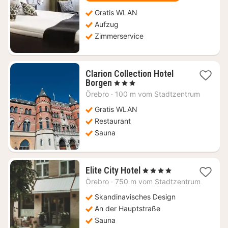
€
Gratis WLAN
Aufzug
Zimmerservice
Clarion Collection Hotel
1
Borgen
, 3 Sterne
Nacht
Örebro
·
100 m vom Stadtzentrum
ab
94,97
Gratis WLAN
€
Restaurant
Sauna
1
Elite City Hotel
, 4 Sterne
Nacht
Örebro
·
750 m vom Stadtzentrum
ab
95,82
Skandinavisches Design
€
An der Hauptstraße
Sauna