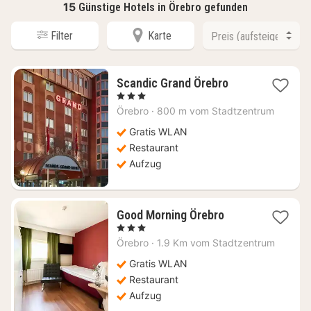
15
Günstige Hotels in Örebro gefunden
Filter
Karte
1
Scandic Grand Örebro
Nacht
, 3 Sterne
ab
Örebro
·
800 m vom Stadtzentrum
61,36
€
Gratis WLAN
Restaurant
Aufzug
1
Good Morning Örebro
Nacht
, 3 Sterne
ab
Örebro
·
1.9 Km vom Stadtzentrum
65,03
€
Gratis WLAN
Restaurant
Aufzug