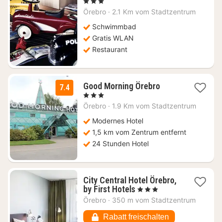
Nacht
, 3 Sterne
ab
Örebro
·
2.1 Km vom Stadtzentrum
78,05
€
Schwimmbad
Gratis WLAN
Restaurant
1
Good Morning Örebro
7.4
Nacht
, 3 Sterne
ab
Örebro
·
1.9 Km vom Stadtzentrum
79,68
€
Modernes Hotel
1,5 km vom Zentrum entfernt
24 Stunden Hotel
City Central Hotel Örebro,
1
by First Hotels
, 3 Sterne
Nacht
Örebro
·
350 m vom Stadtzentrum
ab
79,72
Rabatt freischalten