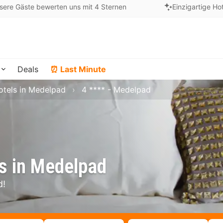
sere Gäste bewerten uns mit 4 Sternen
Einzigartige Ho
Deals
⏰ Last Minute
otels in Medelpad
4 **** - Medelpad
s in Medelpad
d!