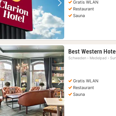
Gratis WLAN
Vorheriges Bild
Nächstes Bild
Restaurant
Sauna
Best Western Hotel
Schweden
›
Medelpad
›
Sun
Gratis WLAN
Vorheriges Bild
Nächstes Bild
Restaurant
Sauna