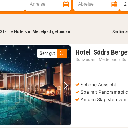
Anreise
Abreise
2
Sterne Hotels in Medelpad gefunden
Sortiere
Hotell Södra Berge
Sehr gut
8.1
Schweden
›
Medelpad
›
Sun
Schöne Aussicht
Vorheriges Bild
Nächstes Bild
Spa mit Panoramabli
An den Skipisten von