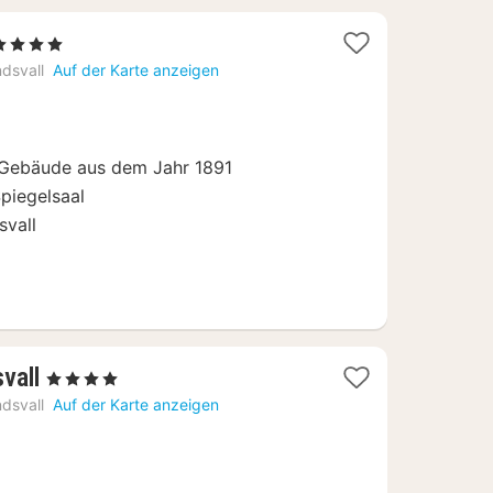
1
 4 Sterne
Nacht
dsvall
Auf der Karte anzeigen
ab
88,78
€
m Gebäude aus dem Jahr 1891
piegelsaal
svall
1
vall
, 4 Sterne
Nacht
dsvall
Auf der Karte anzeigen
ab
77,93
€