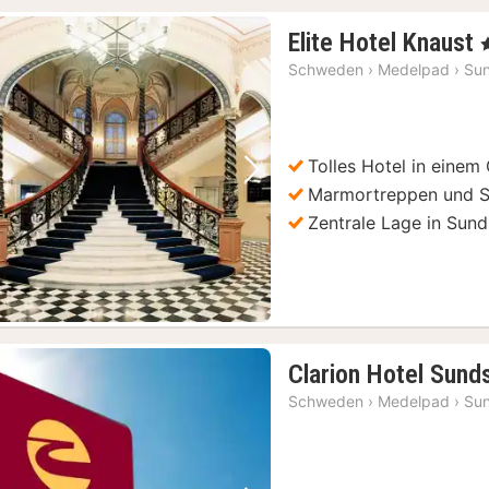
Elite Hotel Knaust
,
Schweden
›
Medelpad
›
Sun
Tolles Hotel in eine
Vorheriges Bild
Nächstes Bild
Marmortreppen und S
Zentrale Lage in Sund
Clarion Hotel Sunds
Schweden
›
Medelpad
›
Sun