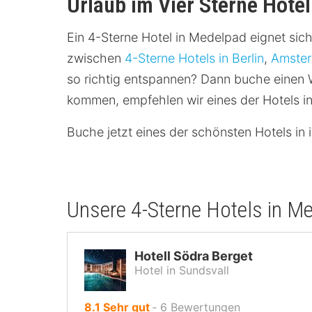
Urlaub im Vier Sterne Hote
Ein 4-Sterne Hotel in Medelpad eignet sic
zwischen
4-Sterne Hotels in Berlin
,
Amste
so richtig entspannen? Dann buche einen W
kommen, empfehlen wir eines der Hotels 
Buche jetzt eines der schönsten Hotels in 
Unsere 4-Sterne Hotels in 
Hotell Södra Berget
Hotel in Sundsvall
von
8.1
Sehr gut
‐
6
Bewertungen