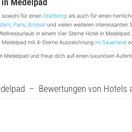
l in Medelpad
h sowohl für einen
Städtetrip
als auch für einen herrlic
rdam
,
Paris
,
Brüssel
und vielen weiteren interessanten 
ellnessurlaub in einem Vier Sterne Hotel in Medelpad.
in Medelpad mit 4-Sterne Auszeichnung
im Sauerland
o
in Medelpad und freue dich auf einen luxuriösen Aufent
Medelpad – Bewertungen von Hotels a