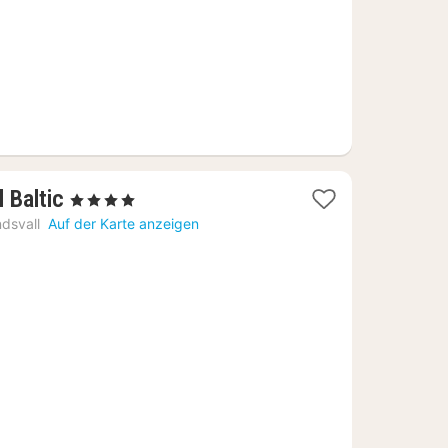
1
 Baltic
, 4 Sterne
Nacht
dsvall
Auf der Karte anzeigen
ab
88,99
€