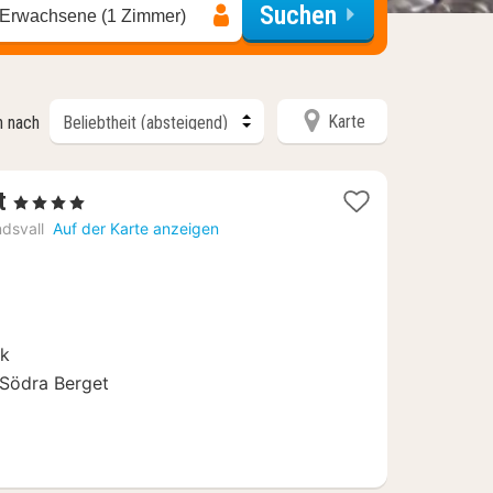
Suchen
 Erwachsene (1 Zimmer)
Karte
n nach
1
t
, 4 Sterne
Nacht
dsvall
Auf der Karte anzeigen
ab
145,87
€
ck
 Södra Berget