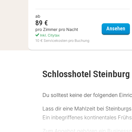
ab
89 €
Ibi
Ansehen
pro Zimmer pro Nacht
Inkl. Citytax
10 € Servicekosten pro Buchung
Schlosshotel Steinburg
Du solltest keine der folgenden Einr
Lass dir eine Mahlzeit bei Steinburg
Ein inbegriffenes kontinentales Früh
Zum Angebot gehören ein Businesscen