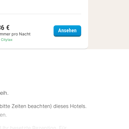
36 €
Würzburg
ibis Wuerzburg City
Ansehen
immer pro Nacht
. Citytax
eih.
itte Zeiten beachten) dieses Hotels.
en.
 Uhr besetzte Rezeption. Für