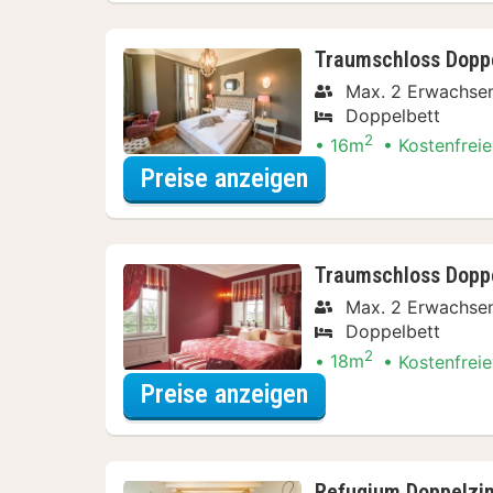
Traumschloss Dopp
Max. 2 Erwachse
Doppelbett
2
16m
Kostenfreie
für Lokal genieße
Preise anzeigen
Traumschloss Dopp
Max. 2 Erwachse
Doppelbett
2
18m
Kostenfreie
für Lokal genieße
Preise anzeigen
Refugium Doppelzi