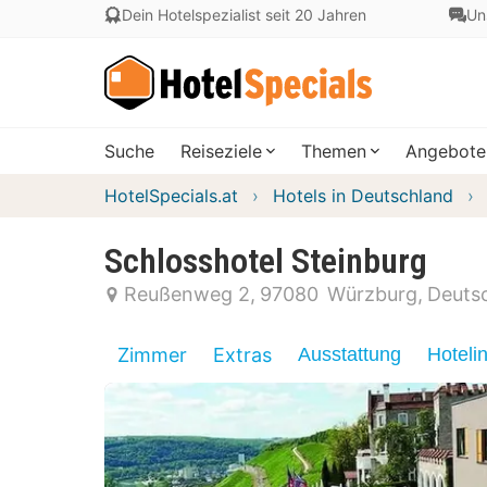
Dein Hotelspezialist seit 20 Jahren
Un
Suche
Reiseziele
Themen
Angebote
HotelSpecials.at
Hotels in Deutschland
Schlosshotel Steinburg
Reußenweg 2
97080
Würzburg
Deuts
Zimmer
Extras
Ausstattung
Hoteli