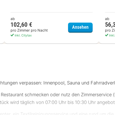
ab
ab
102,60 €
56,
s Würzburg City
Dorint Hotel 
Ansehen
pro Zimmer pro Nacht
pro Z
Inkl. Citytax
Inkl
ichtungen verpassen: Innenpool, Sauna und Fahrradverl
s Restaurant schmecken oder nutz den Zimmerservice (b
stück wird täglich von 07:00 Uhr bis 10:30 Uhr angebot
ter, ein Textilreinigungsservice und eine rund um die