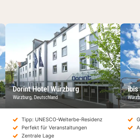
chstes Bild
Vorheriges Bild
Nächstes 
Vo
Dorint Hotel Würzburg
ibi
Würzburg, Deutschland
Würzb
Tipp: UNESCO-Welterbe-Residenz
G
Perfekt für Veranstaltungen
A
Zentrale Lage