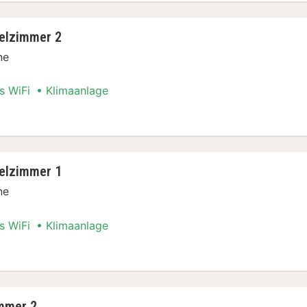
elzimmer 2
ne
s WiFi
Klimaanlage
n Special
elzimmer 1
ne
s WiFi
Klimaanlage
n Special
mmer 2