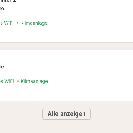
ne
es WiFi
Klimaanlage
n Special
ne
es WiFi
Klimaanlage
n Special
Alle anzeigen