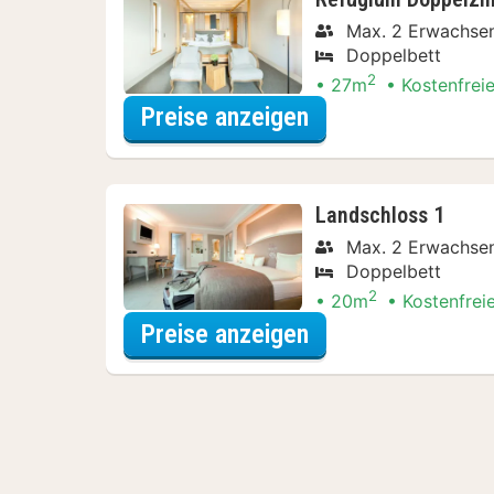
Max. 2 Erwachse
Doppelbett
2
27m
Kostenfrei
für Lokal genieße
Preise anzeigen
Landschloss 1
Max. 2 Erwachse
Doppelbett
2
20m
Kostenfrei
für Lokal genieße
Preise anzeigen