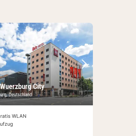
Bild
rheriges Bild
Nächstes Bild
s Wuerzburg City
urg, Deutschland
ratis WLAN
ufzug