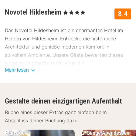
Novotel Hildesheim
, 4 Sterne
8.4
Das Novotel Hildesheim ist ein charmantes Hotel im
Herzen von Hildesheim. Entdecke die historische
Architektur und genieße modernen Komfort in
stilvollem Ambiente. Unsere Gäste bewerten dieses
Hotel im Durchschnitt mit einer 8.4.
Mehr lesen
Lage Novotel Hildesheim
Das Novotel Hildesheim liegt zentral und ist ideal für
Stadtentdecker. Die Innenstadt ist nur 500 Meter
Gestalte deinen einzigartigen Aufenthalt
entfernt. Sehenswürdigkeiten in der Nähe:
Buche eines dieser Extras ganz einfach beim
Dom zu Hildesheim - ca. 300 m
Abschluss deiner Buchung dazu.
Michaeliskirche - ca. 400 m
Marktplatz Hildesheim - ca. 450 m
Frühstück
2-Gänge Abendessen