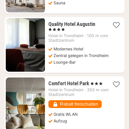
Sauna
1
Quality Hotel Augustin
Nacht
, 4 Sterne
ab
Hotel in
Trondheim
·
100 m vom
97,21
Stadtzentrum
€
Modernes Hotel
Zentral gelegen in Trondheim
Lounge-Bar
1
Comfort Hotel Park
, 3 Sterne
Nacht
Hotel in
Trondheim
·
350 m vom
ab
Stadtzentrum
85,62
€
Rabatt freischalten
Gratis WLAN
Aufzug