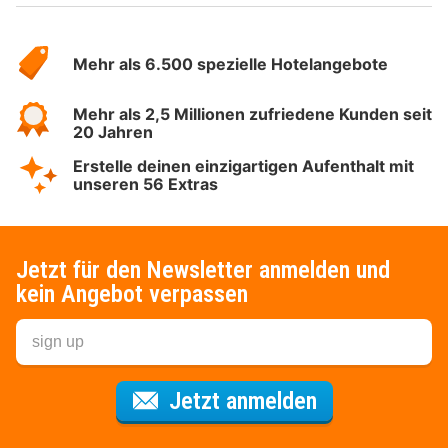
Über
Hotelspecials
Mehr als 6.500 spezielle Hotelangebote
Mehr als 2,5 Millionen zufriedene Kunden seit
20 Jahren
Erstelle deinen einzigartigen Aufenthalt mit
unseren 56 Extras
Jetzt für den Newsletter anmelden und
kein Angebot verpassen
Für den Newsl
Jetzt anmelden