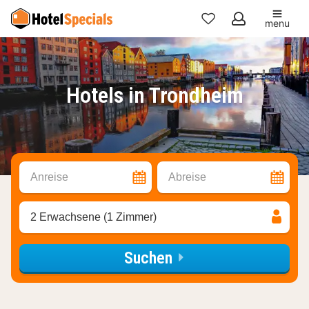
menu
Meine
Favoriten
Hotels in Trondheim
Anreise
Abreise
2 Erwachsene (1 Zimmer)
Suchen