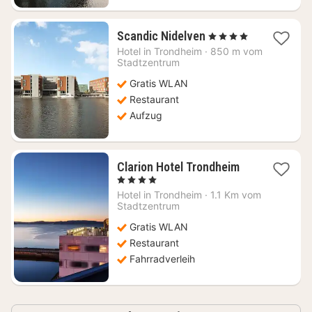
1
Scandic Nidelven
, 4 Sterne
Nacht
Hotel in
Trondheim
·
850 m vom
ab
Stadtzentrum
122,67
Gratis WLAN
€
Restaurant
Aufzug
1
Clarion Hotel Trondheim
Nacht
, 4 Sterne
ab
Hotel in
Trondheim
·
1.1 Km vom
101,66
Stadtzentrum
€
Gratis WLAN
Restaurant
Fahrradverleih