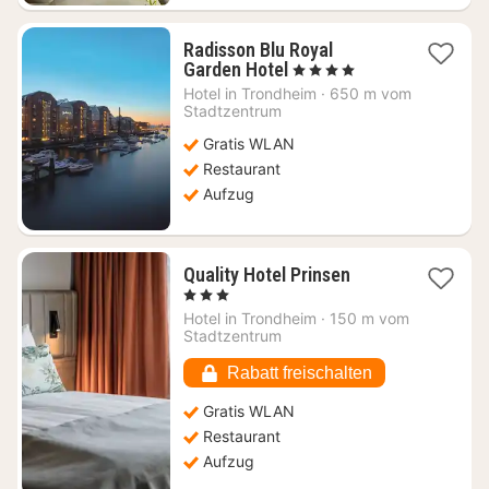
Radisson Blu Royal
1
Garden Hotel
, 4 Sterne
Nacht
Hotel in
Trondheim
·
650 m vom
ab
Stadtzentrum
125,62
Gratis WLAN
€
Restaurant
Aufzug
1
Quality Hotel Prinsen
Nacht
, 3 Sterne
ab
Hotel in
Trondheim
·
150 m vom
98,24
Stadtzentrum
€
Rabatt freischalten
Gratis WLAN
Restaurant
Aufzug