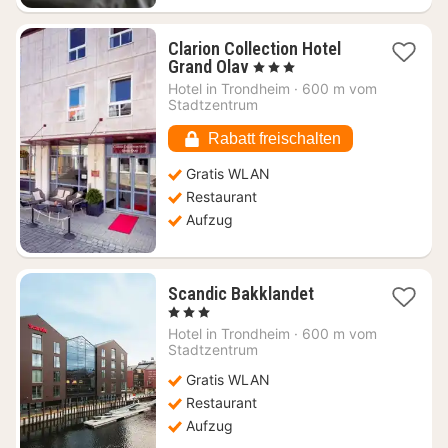
Clarion Collection Hotel
1
Grand Olav
, 3 Sterne
Nacht
Hotel in
Trondheim
·
600 m vom
ab
Stadtzentrum
116,45
€
Rabatt freischalten
Gratis WLAN
Restaurant
Aufzug
1
Scandic Bakklandet
Nacht
, 3 Sterne
ab
Hotel in
Trondheim
·
600 m vom
80,78
Stadtzentrum
€
Gratis WLAN
Restaurant
Aufzug