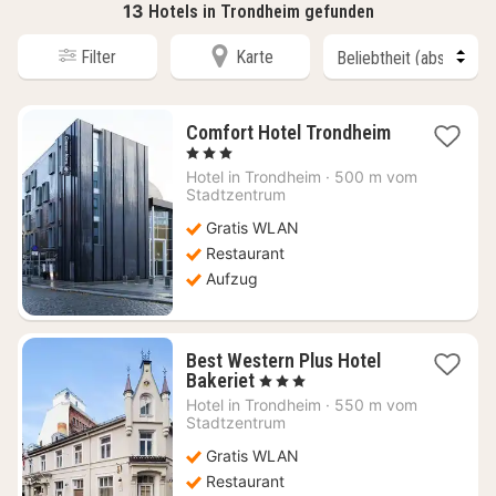
13
Hotels in Trondheim gefunden
Filter
Karte
Comfort Hotel Trondheim
1
, 3 Sterne
Nacht
Hotel in
Trondheim
·
500 m vom
ab
Stadtzentrum
75,62
Gratis WLAN
€
Restaurant
Aufzug
Best Western Plus Hotel
1
Bakeriet
, 3 Sterne
Nacht
Hotel in
Trondheim
·
550 m vom
ab
Stadtzentrum
90,61
Gratis WLAN
€
Restaurant