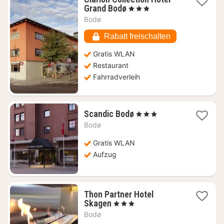
1
Grand Bodø
, 3 Sterne
Nacht
Bodø
ab
121,76
Rabatt freischalten
€
Gratis WLAN
Restaurant
Fahrradverleih
1
Scandic Bodø
, 3 Sterne
Nacht
Bodø
ab
95,67
Gratis WLAN
€
Aufzug
Thon Partner Hotel
1
Skagen
, 3 Sterne
Nacht
Bodø
ab