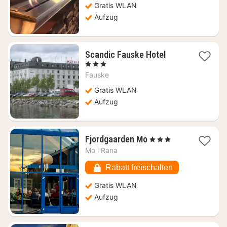
108,55
Gratis WLAN
€
Aufzug
1
Scandic Fauske Hotel
Nacht
, 3 Sterne
ab
Fauske
128,65
€
Gratis WLAN
Aufzug
1
Fjordgaarden Mo
, 3 Sterne
Nacht
Mo i Rana
ab
133,60
Rabatt freischalten
€
Gratis WLAN
Aufzug