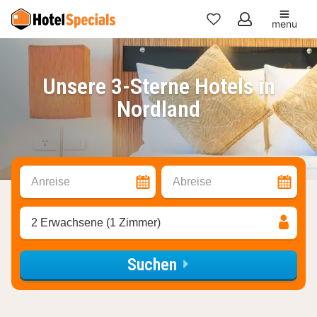
menu
Meine
Favoriten
Unsere 3-Sterne Hotels in
Nordland
Anreise
Abreise
2 Erwachsene (1 Zimmer)
Suchen