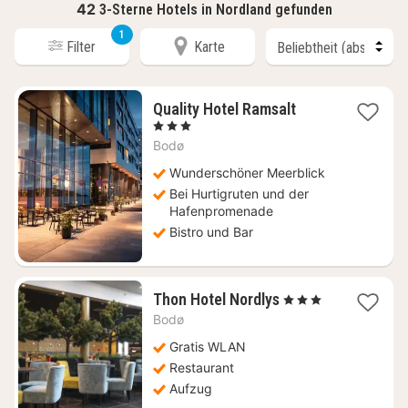
42
3-Sterne Hotels in Nordland gefunden
1
Filter
Karte
1
Quality Hotel Ramsalt
Nacht
, 3 Sterne
ab
Bodø
135,99
€
Wunderschöner Meerblick
Bei Hurtigruten und der
Hafenpromenade
Bistro und Bar
1
Thon Hotel Nordlys
, 3 Sterne
Nacht
Bodø
ab
104,93
Gratis WLAN
€
Restaurant
Aufzug