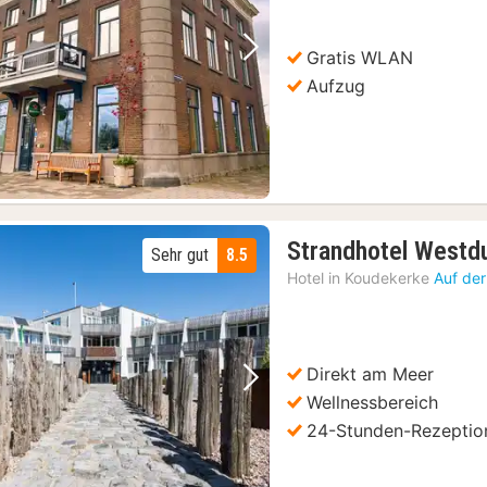
€
Gratis WLAN
Vorheriges Bild
Nächstes Bild
Aufzug
Strandhotel Westd
Sehr gut
8.5
Hotel in
Koudekerke
Auf der
Direkt am Meer
Vorheriges Bild
Nächstes Bild
Wellnessbereich
24-Stunden-Rezeptio