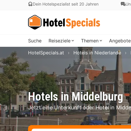
Dein Hotelspezialist seit 20 Jahren
Un
Suche
Reiseziele
Themen
Angebote
HotelSpecials.at
Hotels in Niederlande
Hotels in Middelburg
Jetzt eine Unterkunft oder Hotel in Midd