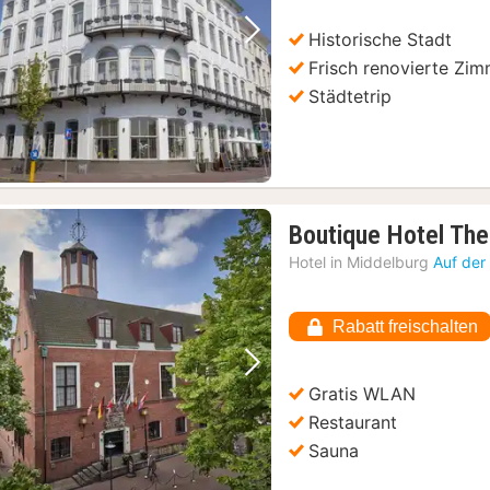
Historische Stadt
Vorheriges Bild
Nächstes Bild
Frisch renovierte Zi
Städtetrip
Boutique Hotel The
Hotel in
Middelburg
Auf der
Rabatt freischalten
Vorheriges Bild
Nächstes Bild
Gratis WLAN
Restaurant
Sauna