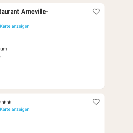
aurant Arneville-
 Karte anzeigen
rum
e
1
3 Sterne
Nacht
 Karte anzeigen
ab
185,41
€