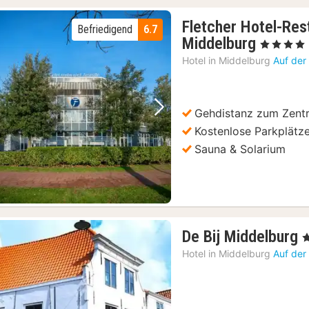
Fletcher Hotel-Rest
Befriedigend
6.7
1
Middelburg
, 4 Sterne
Nacht
Hotel in
Middelburg
Auf der
ab
109
€
Gehdistanz zum Zent
Vorheriges Bild
Nächstes Bild
Kostenlose Parkplätz
Sauna & Solarium
De Bij Middelburg
, 
Hotel in
Middelburg
Auf der