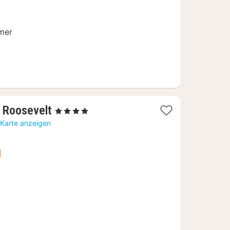
€
mmer
1
 Roosevelt
, 4 Sterne
Nacht
 Karte anzeigen
ab
141,14
€