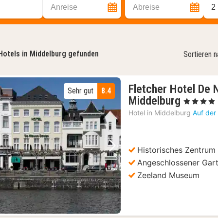
Anreise
Abreise
2
Hotels in Middelburg gefunden
Sortieren 
Fletcher Hotel De 
Sehr gut
8.4
1
Middelburg
, 4 Sterne
Nacht
Hotel in
Middelburg
Auf der
ab
79
€
Historisches Zentrum
Vorheriges Bild
Nächstes Bild
Angeschlossener Gar
Zeeland Museum