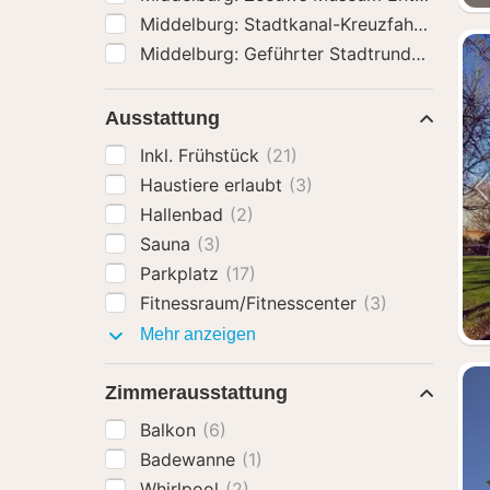
Middelburg: Stadtkanal-Kreuzfahrt
(24)
Middelburg: Geführter Stadtrundgang
(24
Ausstattung
Inkl. Frühstück
(21)
Haustiere erlaubt
(3)
Hallenbad
(2)
Sauna
(3)
Parkplatz
(17)
Fitnessraum/Fitnesscenter
(3)
Ausstattung
Mehr anzeigen
Zimmerausstattung
Balkon
(6)
Badewanne
(1)
Whirlpool
(2)