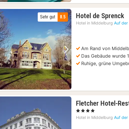
)
1
Hotel de Sprenck
Sehr gut
8.5
N
Hotel in
Middelburg
Auf der
a
1
€
Am Rand von Middel
Vorheriges Bild
Nächstes Bild
Das Gebäude wurde 1
Ruhige, grüne Umgeb
Fletcher Hotel-Res
, 4 Sterne
Hotel in
Middelburg
Auf der