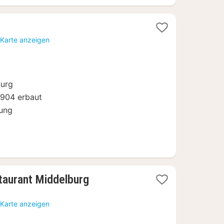
acht
 Karte anzeigen
b
18
burg
904 erbaut
ung
1
taurant Middelburg
Nacht
ab
 Karte anzeigen
85