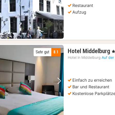
Restaurant
Vorheriges Bild
Nächstes Bild
Aufzug
1
Hotel Middelburg
, 
Sehr gut
8.1
N
Hotel in
Middelburg
Auf der
a
7
€
Einfach zu erreichen
Vorheriges Bild
Nächstes Bild
Bar und Restaurant
Kostenlose Parkplätz
t
(14)
ket
(24)