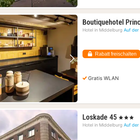
Boutiquehotel Prin
Hotel in
Middelburg
Auf der
Rabatt freischalten
Vorheriges Bild
Nächstes Bild
Gratis WLAN
1
Loskade 45
, 3 Sterne
Nacht
Hotel in
Middelburg
Auf der
ab
123,14