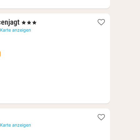
1
cenjagt
, 3 Sterne
Nacht
 Karte anzeigen
ab
108,21
€
 Karte anzeigen