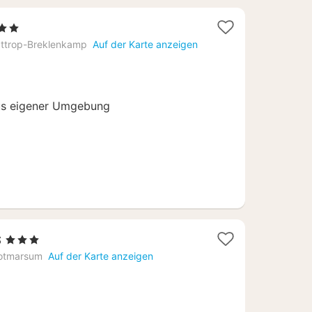
Sterne
ächte
attrop-Breklenkamp
Auf der Karte anzeigen
b
12,49
aus eigener Umgebung
1
s
, 3 Sterne
Nacht
otmarsum
Auf der Karte anzeigen
ab
111,15
€