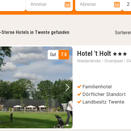
Anreise
Abreise
2
-Sterne Hotels in Twente gefunden
Sortiere
1
Hotel 't Holt
, 3 Sterne
Gut
7.0
Nacht
Niederlande
›
Overijssel
›
D
ab
120
€
Familienhotel
Vorheriges Bild
Nächstes Bild
Dörflicher Standort
Landbesitz Twente