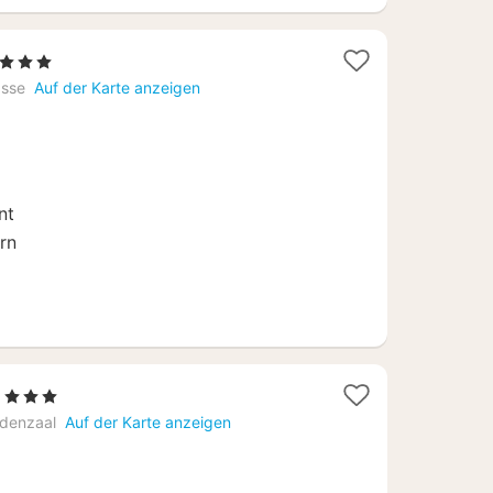
2
, 3 Sterne
Nächte
asse
Auf der Karte anzeigen
ab
72,50
€
nt
rn
1
, 3 Sterne
Nacht
ldenzaal
Auf der Karte anzeigen
ab
102,50