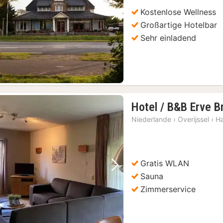
Kostenlose Wellness
Vorheriges Bild
Nächstes Bild
Großartige Hotelbar
Sehr einladend
Hotel / B&B Erve B
Niederlande
›
Overijssel
›
H
Gratis WLAN
Vorheriges Bild
Nächstes Bild
Sauna
Zimmerservice