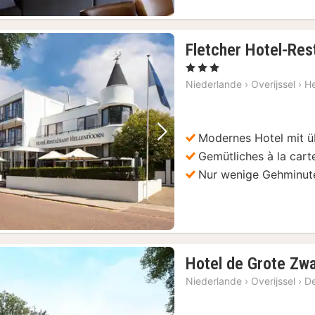
Fletcher Hotel-Res
, 3 Sterne
Niederlande
›
Overijssel
›
He
Modernes Hotel mit ü
Vorheriges Bild
Nächstes Bild
Gemütliches à la cart
Nur wenige Gehminute
Hotel de Grote Zw
Niederlande
›
Overijssel
›
De