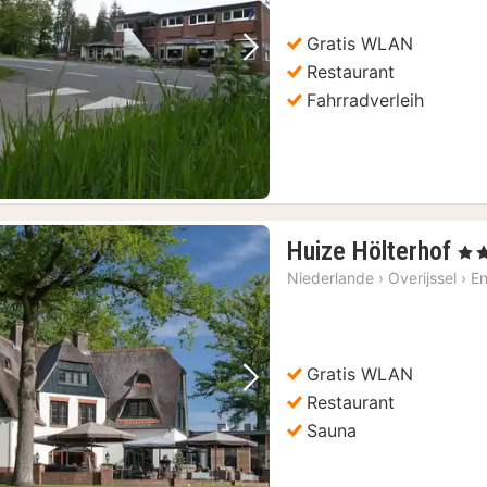
Gratis WLAN
Vorheriges Bild
Nächstes Bild
Restaurant
Fahrradverleih
1
Huize Hölterhof
, 3 S
Na
Niederlande
›
Overijssel
›
E
ab
11
€
Gratis WLAN
Vorheriges Bild
Nächstes Bild
Restaurant
Sauna