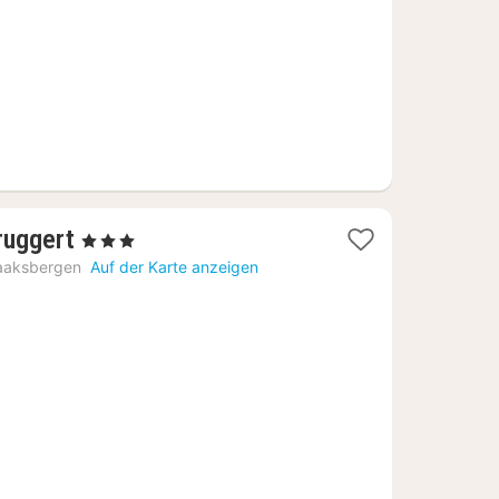
€
1
ruggert
, 3 Sterne
Nacht
aaksbergen
Auf der Karte anzeigen
ab
69,92
€