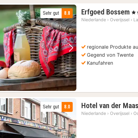
3
Erfgoed Bossem
, 3 
Sehr gut
8.8
N
Niederlande
›
Overijssel
›
L
a
1
€
regionale Produkte 
Vorheriges Bild
Nächstes Bild
Gegend von Twente
Kanufahren
Hotel van der Maa
Sehr gut
8.0
Niederlande
›
Overijssel
›
O