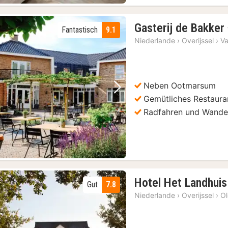
Gasterij de Bakker
Fantastisch
9.1
Niederlande
›
Overijssel
›
V
Neben Ootmarsum
Vorheriges Bild
Nächstes Bild
Gemütliches Restaura
Radfahren und Wande
Hotel Het Landhuis
Gut
7.8
Niederlande
›
Overijssel
›
O