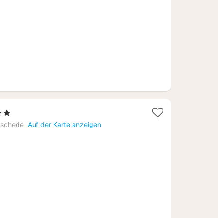
€
terne
cht
nschede
Auf der Karte anzeigen
1,33