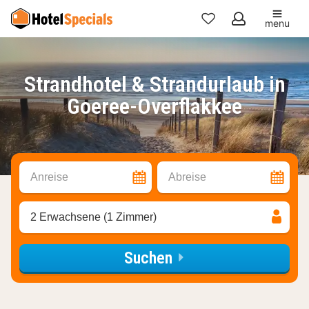
menu
Meine
Favoriten
Strandhotel & Strandurlaub in
Goeree-Overflakkee
Anreise
Abreise
2 Erwachsene (1 Zimmer)
Suchen