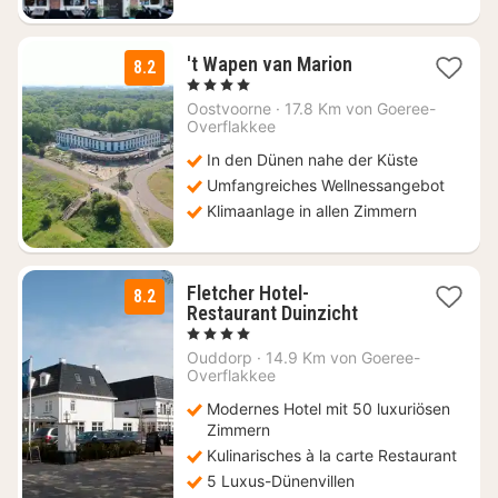
1
't Wapen van Marion
8.2
Nacht
, 4 Sterne
ab
Oostvoorne
·
17.8 Km von Goeree-
155
Overflakkee
€
In den Dünen nahe der Küste
Umfangreiches Wellnessangebot
Klimaanlage in allen Zimmern
Fletcher Hotel-
8.2
1
Restaurant Duinzicht
Nacht
, 4 Sterne
ab
Ouddorp
·
14.9 Km von Goeree-
85
Overflakkee
€
Modernes Hotel mit 50 luxuriösen
Zimmern
Kulinarisches à la carte Restaurant
5 Luxus-Dünenvillen