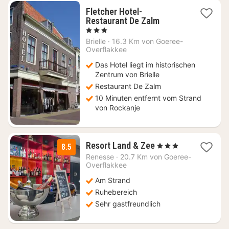
Fletcher Hotel-
1
Restaurant De Zalm
Nacht
, 3 Sterne
ab
Brielle
·
16.3 Km von Goeree-
59
Overflakkee
€
Das Hotel liegt im historischen
Zentrum von Brielle
Restaurant De Zalm
10 Minuten entfernt vom Strand
von Rockanje
1
Resort Land & Zee
, 3 Sterne
8.5
Nacht
Renesse
·
20.7 Km von Goeree-
ab
Overflakkee
125
Am Strand
€
Ruhebereich
Sehr gastfreundlich