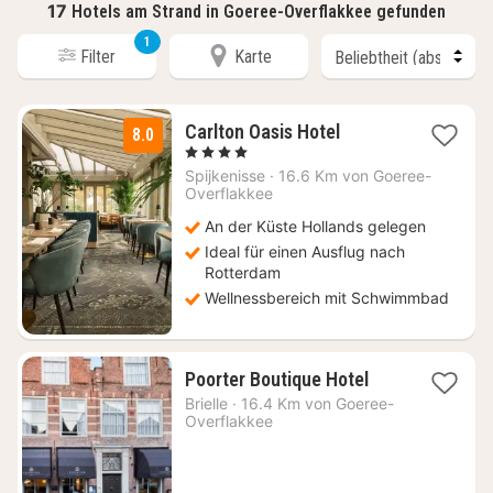
17
Hotels am Strand in Goeree-Overflakkee gefunden
1
Filter
Karte
1
Carlton Oasis Hotel
8.0
Nacht
, 4 Sterne
ab
Spijkenisse
·
16.6 Km von Goeree-
99
Overflakkee
€
An der Küste Hollands gelegen
Ideal für einen Ausflug nach
Rotterdam
Wellnessbereich mit Schwimmbad
1
Poorter Boutique Hotel
Nacht
Brielle
·
16.4 Km von Goeree-
ab
Overflakkee
180
€