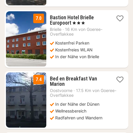
Bastion Hotel Brielle
7.0
1
Europoort
, 3 Sterne
Nacht
Brielle
·
16 Km von Goeree-
ab
Overflakkee
119
Kostenfrei Parken
€
Kostenfreies WLAN
In der Nähe von Brielle
Bed en Breakfast Van
7.4
1
Marion
Nacht
Oostvoorne
·
17.5 Km von Goeree-
ab
Overflakkee
128,25
In der Nähe der Dünen
€
Wellnessbereich
Radfahren und Wandern