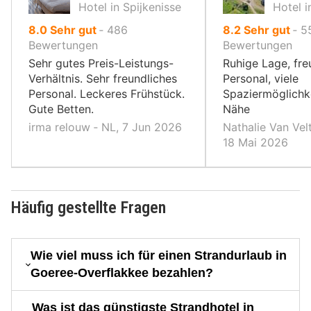
Hotel in Spijkenisse
Hotel 
von
von
8.0
Sehr gut
‐
486
8.2
Sehr gut
‐
5
10,
10,
Bewertungen
Bewertungen
Sehr gutes Preis-Leistungs-
Ruhige Lage, fre
Verhältnis. Sehr freundliches
Personal, viele
Personal. Leckeres Frühstück.
Spaziermöglichke
Gute Betten.
Nähe
irma relouw ‐ NL, 7 Jun 2026
Nathalie Van Vel
18 Mai 2026
Häufig gestellte Fragen
Wie viel muss ich für einen Strandurlaub in
Goeree-Overflakkee bezahlen?
Was ist das günstigste Strandhotel in