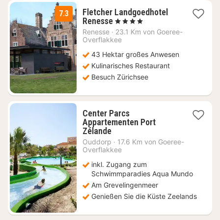
Fletcher Landgoedhotel
7.3
1
Renesse
, 4 Sterne
Nacht
Renesse
·
23.1 Km von Goeree-
ab
Overflakkee
89
43 Hektar großes Anwesen
€
Kulinarisches Restaurant
Besuch Zürichsee
Center Parcs
Appartementen Port
2
Zélande
Nächte
Ouddorp
·
17.6 Km von Goeree-
ab
Overflakkee
99
inkl. Zugang zum
€
Schwimmparadies Aqua Mundo
Am Grevelingenmeer
Genießen Sie die Küste Zeelands