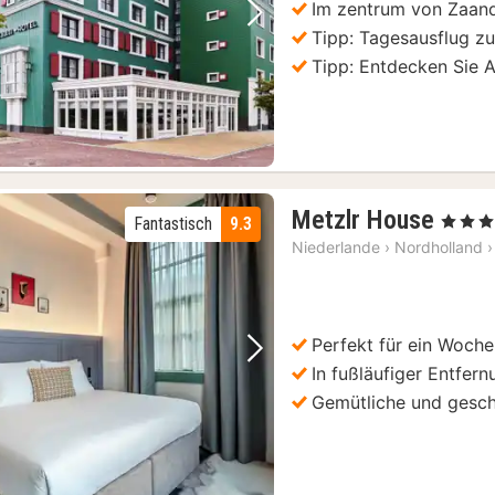
Im zentrum von Zaa
Vorheriges Bild
Nächstes Bild
Tipp: Tagesausflug z
Tipp: Entdecken Sie
2
Metzlr House
, 4 Stern
Fantastisch
9.3
Näch
Niederlande
›
Nordholland
›
ab
125
€
Perfekt für ein Woche
Vorheriges Bild
Nächstes Bild
In fußläufiger Entfe
Gemütliche und gesch
)
)