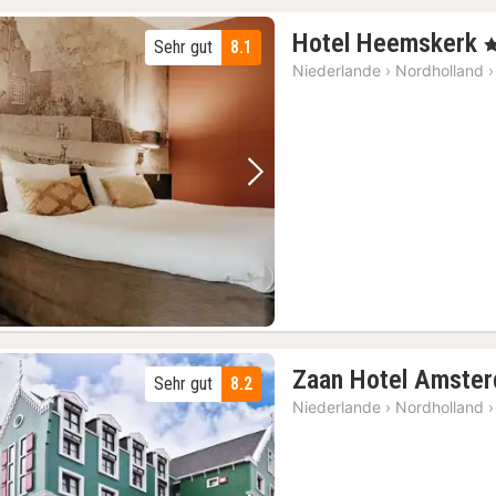
Hotel Heemskerk
, 
Sehr gut
8.1
N
Niederlande
›
Nordholland
›
a
1
Vorheriges Bild
Nächstes Bild
Zaan Hotel Amste
Sehr gut
8.2
Niederlande
›
Nordholland
›