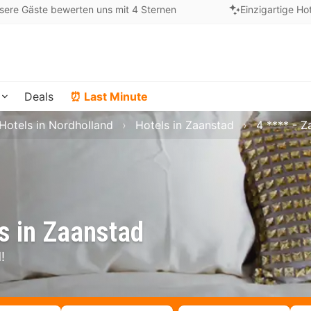
sere Gäste bewerten uns mit 4 Sternen
Einzigartige Ho
Deals
⏰ Last Minute
Hotels in Nordholland
Hotels in Zaanstad
4 **** - Z
s in Zaanstad
!