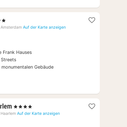
ne
t
Amsterdam
Auf der Karte anzeigen
34
e Frank Hauses
 Streets
em monumentalen Gebäude
1
arlem
, 4 Sterne
Nacht
Haarlem
Auf der Karte anzeigen
ab
119