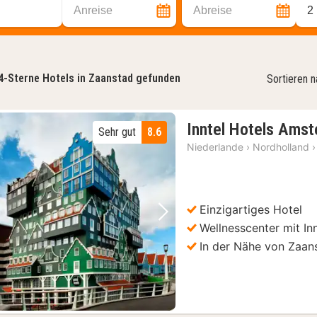
Anreise
Abreise
2
4-Sterne Hotels in Zaanstad gefunden
Sortieren 
Inntel Hotels Ams
Sehr gut
8.6
Niederlande
›
Nordholland
›
Einzigartiges Hotel
Vorheriges Bild
Nächstes Bild
Wellnesscenter mit I
In der Nähe von Zaa