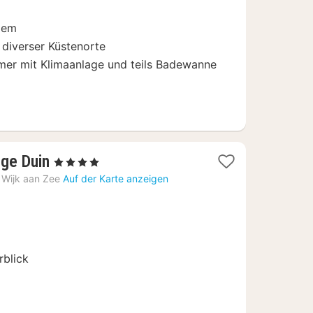
€
rlem
diverser Küstenorte
mmer mit Klimaanlage und teils Badewanne
1
ge Duin
, 4 Sterne
Nacht
Wijk aan Zee
Auf der Karte anzeigen
ab
114
€
rblick