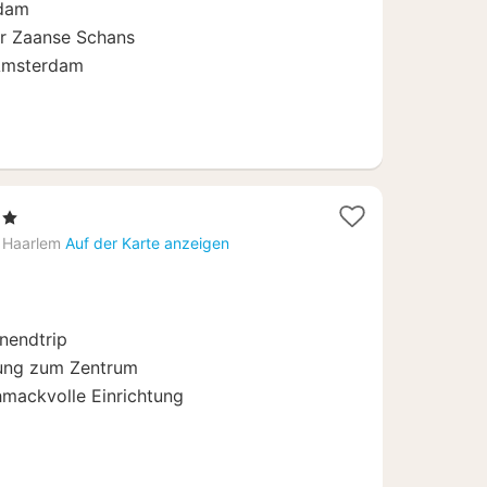
ndam
ur Zaanse Schans
 Amsterdam
e
te
Haarlem
Auf der Karte anzeigen
nendtrip
rnung zum Zentrum
mackvolle Einrichtung