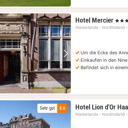
1
Hotel Mercier
, 4 Ster
Nach
Niederlande
›
Nordholland
›
ab
189,
€
Um die Ecke des Ann
Vorheriges Bild
Nächstes Bild
Einkaufen in den Nine
Befindet sich in ein
Hotel Lion d'Or Ha
Sehr gut
8.6
Niederlande
›
Nordholland
›