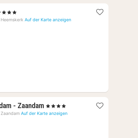
1
4 Sterne
acht
Heemskerk
Auf der Karte anzeigen
b
14,45
€
1
rdam - Zaandam
, 4 Sterne
Nacht
Zaandam
Auf der Karte anzeigen
ab
73,50
€