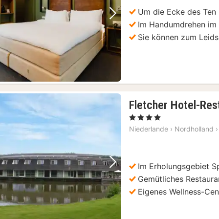
€
Um die Ecke des Ten
Vorheriges Bild
Nächstes Bild
Im Handumdrehen im 
Sie können zum Leids
Fletcher Hotel-Re
, 4 Sterne
Niederlande
›
Nordholland
›
Im Erholungsgebiet 
Vorheriges Bild
Nächstes Bild
Gemütliches Restaura
Eigenes Wellness-Cen