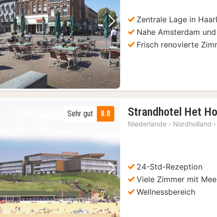
Zentrale Lage in Haa
Vorheriges Bild
Nächstes Bild
Nahe Amsterdam und 
Frisch renovierte Zi
Strandhotel Het Ho
Sehr gut
8.8
Niederlande
›
Nordholland
›
24-Std-Rezeption
Vorheriges Bild
Nächstes Bild
Viele Zimmer mit Mee
Wellnessbereich