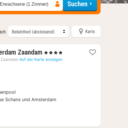
Suchen
 Erwachsene (1 Zimmer)
Karte
nach
1
terdam Zaandam
, 4 Sterne
Nacht
Zaandam
Auf der Karte anzeigen
ab
107
€
nnenpool
nse Schans und Amsterdam