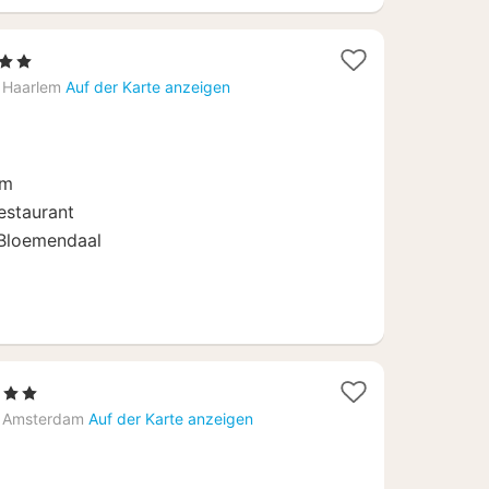
rne
ht
Haarlem
Auf der Karte anzeigen
em
estaurant
Bloemendaal
erne
cht
Amsterdam
Auf der Karte anzeigen
6,31