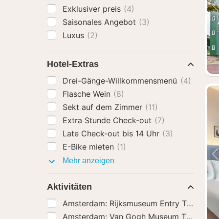
Exklusiver preis
(4)
Saisonales Angebot
(3)
Luxus
(2)
Hotel-Extras
Drei-Gänge-Willkommensmenü
(4)
Flasche Wein
(8)
Sekt auf dem Zimmer
(11)
Extra Stunde Check-out
(7)
Late Check-out bis 14 Uhr
(3)
E-Bike mieten
(1)
Hotel-
Mehr anzeigen
Extras
Aktivitäten
Amsterdam: Rijksmuseum Entry Ticket
(16
Amsterdam: Van Gogh Museum Ticket
(16