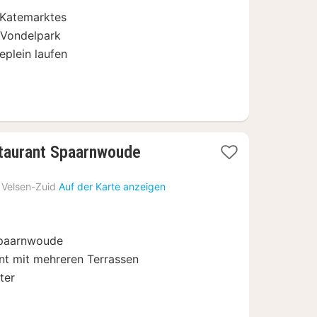
 Katemarktes
Vondelpark
eplein laufen
1
staurant Spaarnwoude
Nacht
ab
Velsen-Zuid
Auf der Karte anzeigen
109
€
Spaarnwoude
nt mit mehreren Terrassen
ter