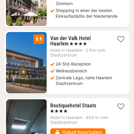
Zimmern
Shopping in einer der besten
Einkaufsstädte der Niederlande
Van der Valk Hotel
8.9
1
Haarlem
, 4 Sterne
Nacht
Hotel in
Haarlem
·
2 Km vom
ab
Stadtzentrum
116,12
24-Std-Rezeption
€
Wellnessbereich
Zentrale Lage, nahe Haarlem
Stadtzentrum
1
Boutiquehotel Staats
Nacht
, 4 Sterne
ab
Hotel in
Haarlem
·
400 m vom
122,87
Stadtzentrum
€
Rabatt freischalten