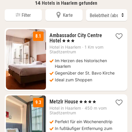
14
Hotels in Haarlem gefunden
Filter
Karte
Ambassador City Centre
8.1
1
Hotel
, 3 Sterne
Nacht
Hotel in
Haarlem
·
1 Km vom
ab
Stadtzentrum
113
Im Herzen des historischen
€
Haarlem
Gegenüber der St. Bavo Kirche
Ideal zum Shoppen
2
Metzlr House
, 4 Sterne
9.3
Nächte
Hotel in
Haarlem
·
450 m vom
ab
Stadtzentrum
125
Perfekt für ein Wochenendtrip
€
In fußläufiger Entfernung zum