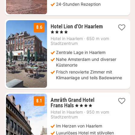
24-Stunden Rezeption
1
Hotel Lion d'Or Haarlem
8.6
Nacht
, 4 Sterne
ab
Hotel in
Haarlem
·
650 m vom
119
Stadtzentrum
€
Zentrale Lage in Haarlem
Nahe Amsterdam und diverser
Küstenorte
Frisch renovierte Zimmer mit
Klimaanlage und teils Badewanne
Amrâth Grand Hotel
8.1
1
Frans Hals
, 4 Sterne
Nacht
Hotel in
Haarlem
·
950 m vom
ab
Stadtzentrum
129,58
Im Herzen von Haarlem
€
Luxuriöses Hotel mit stilvollen