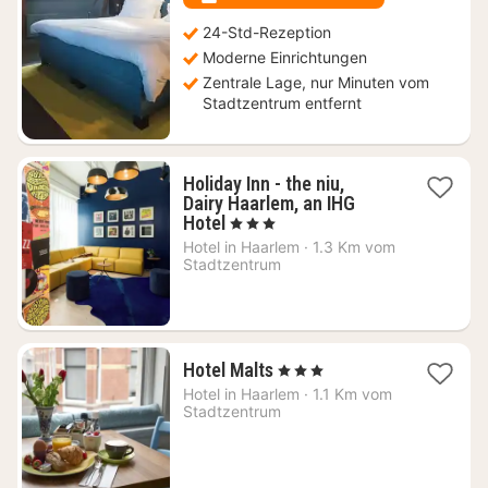
24-Std-Rezeption
Moderne Einrichtungen
Zentrale Lage, nur Minuten vom
Stadtzentrum entfernt
Holiday Inn - the niu,
Dairy Haarlem, an IHG
1
Hotel
, 3 Sterne
Nacht
Hotel in
Haarlem
·
1.3 Km vom
ab
Stadtzentrum
99,18
€
1
Hotel Malts
, 3 Sterne
Nacht
Hotel in
Haarlem
·
1.1 Km vom
ab
Stadtzentrum
137,74
€