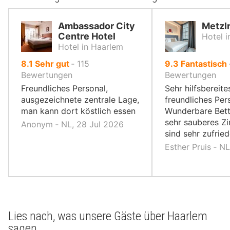
Ambassador City
Metzl
Centre Hotel
Hotel 
Hotel in Haarlem
von
von
8.1
Sehr gut
‐
115
9.3
Fantastisch
10,
10,
Bewertungen
Bewertungen
Freundliches Personal,
Sehr hilfsbereite
ausgezeichnete zentrale Lage,
freundliches Per
man kann dort köstlich essen
Wunderbare Bett
sehr sauberes Z
Anonym ‐ NL, 28 Jul 2026
sind sehr zufried
Esther Pruis ‐ N
Lies nach, was unsere Gäste über Haarlem
sagen