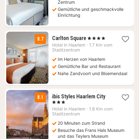
Zentrum
Gemütliche und geschmackvolle
Einrichtung
1
Carlton Square
, 4 Sterne
8.7
Nacht
Hotel in
Haarlem
·
1.7 Km vom
ab
Stadtzentrum
121
Im Herzen von Haarlem
€
Gemütliche Bar und Restaurant
Nahe Zandvoort und Bloemendaal
1
ibis Styles Haarlem City
8.1
Nacht
, 3 Sterne
ab
Hotel in
Haarlem
·
1.8 Km vom
80,10
Stadtzentrum
€
20 Minuten zum Strand
Besuche das Frans Hals Museum
und das Teylers Museum