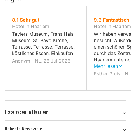
von
von
8.1
Sehr gut
9.3
Fantastisch
10,
10,
Hotel in Haarlem
Hotel in Haarlem
Teylers Museum, Frans Hals
Wir haben Verw
Museum, St. Bavo Kirche,
besucht. Außerd
Terrasse, Terrasse, Terrasse,
einen schönen S
köstliches Essen, Einkaufen
durch das Zentr
Haarlem untern
Anonym ‐ NL, 28 Jul 2026
Mehr lesen
Esther Pruis ‐ N
Hoteltypen in Haarlem
Beliebte Reiseziele