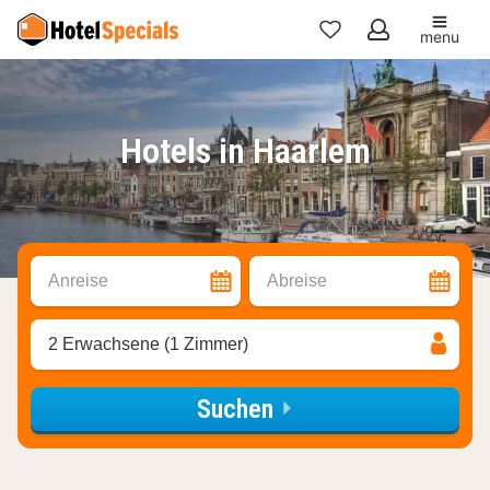
menu
Meine
Favoriten
Hotels in Haarlem
Anreise
Abreise
2 Erwachsene (1 Zimmer)
Suchen