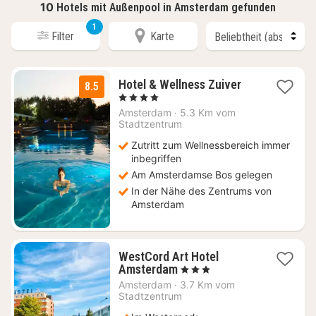
10
Hotels mit Außenpool in Amsterdam gefunden
1
Filter
Karte
1
Hotel & Wellness Zuiver
8.5
Nacht
, 4 Sterne
ab
Amsterdam
·
5.3 Km vom
171,18
Stadtzentrum
€
Zutritt zum Wellnessbereich immer
inbegriffen
Am Amsterdamse Bos gelegen
In der Nähe des Zentrums von
Amsterdam
WestCord Art Hotel
1
Amsterdam
, 3 Sterne
Nacht
Amsterdam
·
3.7 Km vom
ab
Stadtzentrum
128,76