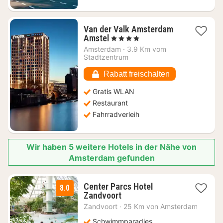
Van der Valk Amsterdam
1
Amstel
, 4 Sterne
Nacht
Amsterdam
·
3.9 Km vom
ab
Stadtzentrum
194,04
€
Rabatt freischalten
Gratis WLAN
Restaurant
Fahrradverleih
Wir haben 5 weitere Hotels in der Nähe von
Amsterdam gefunden
Center Parcs Hotel
8.0
1
Zandvoort
Nacht
Zandvoort
·
25 Km von Amsterdam
ab
139
Schwimmparadies