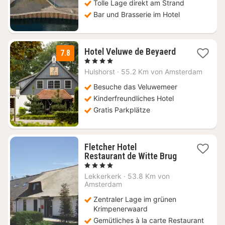
Tolle Lage direkt am Strand
Bar und Brasserie im Hotel
1
Hotel Veluwe de Beyaerd
7.8
Nacht
, 4 Sterne
ab
Hulshorst
·
55.2 Km von Amsterdam
89
€
Besuche das Veluwemeer
Kinderfreundliches Hotel
Gratis Parkplätze
Fletcher Hotel
1
Restaurant de Witte Brug
Nacht
, 4 Sterne
ab
Lekkerkerk
·
53.8 Km von
98
Amsterdam
€
Zentraler Lage im grünen
Krimpenerwaard
Gemütliches à la carte Restaurant