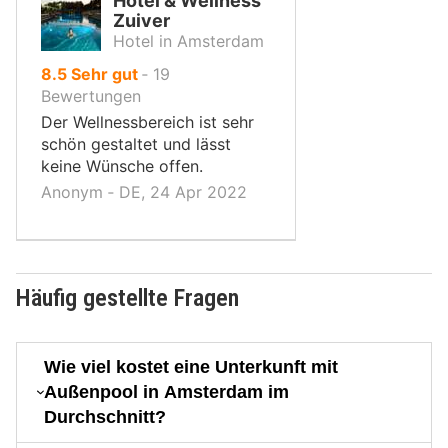
Hotel & Wellness
Zuiver
Hotel in Amsterdam
von
8.5
Sehr gut
‐
19
10,
Bewertungen
Der Wellnessbereich ist sehr
schön gestaltet und lässt
keine Wünsche offen.
Anonym ‐ DE, 24 Apr 2022
Häufig gestellte Fragen
Wie viel kostet eine Unterkunft mit
Außenpool in Amsterdam im
Durchschnitt?