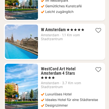
Im Westerpark
€
Gemütliches Kunstcafé
Leicht zugänglich
1
W Amsterdam
, 5 Sterne
Nacht
Amsterdam
·
1.1 Km vom
ab
Stadtzentrum
260,65
€
WestCord Art Hotel
1
Amsterdam 4 Stars
Nacht
, 4 Sterne
ab
Amsterdam
·
3.7 Km vom
127,58
Stadtzentrum
€
Luxuriöses Hotel
Ideales Hotel für eine Städtereise
Designzimmer