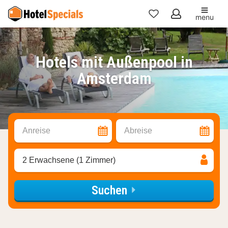
menu
Meine
Favoriten
Hotels mit Außenpool in
Amsterdam
Anreise
Abreise
2 Erwachsene (1 Zimmer)
Suchen