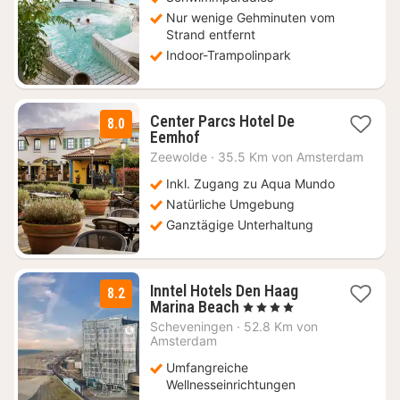
€
Nur wenige Gehminuten vom
Strand entfernt
Indoor-Trampolinpark
Center Parcs Hotel De
8.0
1
Eemhof
Nacht
Zeewolde
·
35.5 Km von Amsterdam
ab
139
Inkl. Zugang zu Aqua Mundo
€
Natürliche Umgebung
Ganztägige Unterhaltung
Inntel Hotels Den Haag
8.2
1
Marina Beach
, 4 Sterne
Nacht
Scheveningen
·
52.8 Km von
ab
Amsterdam
94
Umfangreiche
€
Wellnesseinrichtungen