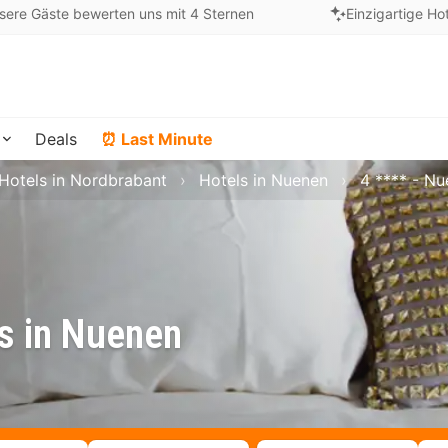
sere Gäste bewerten uns mit 4 Sternen
Einzigartige Ho
Deals
⏰ Last Minute
Hotels in Nordbrabant
Hotels in Nuenen
4 **** - N
s in Nuenen