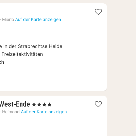
›
Mierlo
Auf der Karte anzeigen
in der Strabrechtse Heide
Freizeitaktivitäten
ch
1
 West-Ende
, 4 Sterne
Nacht
›
Helmond
Auf der Karte anzeigen
ab
110
€