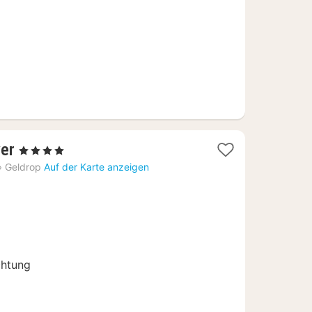
€
1
ver
, 4 Sterne
Nacht
›
Geldrop
Auf der Karte anzeigen
ab
102
€
chtung