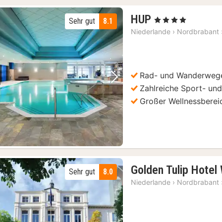
1
HUP
, 4 Sterne
Sehr gut
8.1
Nacht
Niederlande
›
Nordbrabant
ab
119
€
Rad- und Wanderwege 
Vorheriges Bild
Nächstes Bild
Zahlreiche Sport- und 
Großer Wellnessberei
Golden Tulip Hotel
Sehr gut
8.0
Niederlande
›
Nordbrabant