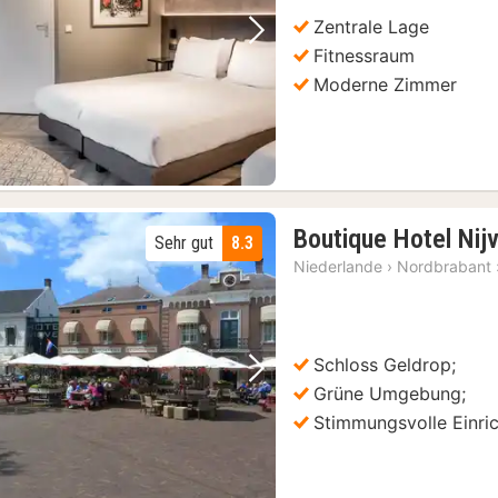
Zentrale Lage
Vorheriges Bild
Nächstes Bild
Fitnessraum
Moderne Zimmer
Boutique Hotel Nij
Sehr gut
8.3
Niederlande
›
Nordbrabant
Schloss Geldrop;
Vorheriges Bild
Nächstes Bild
Grüne Umgebung;
Stimmungsvolle Einri