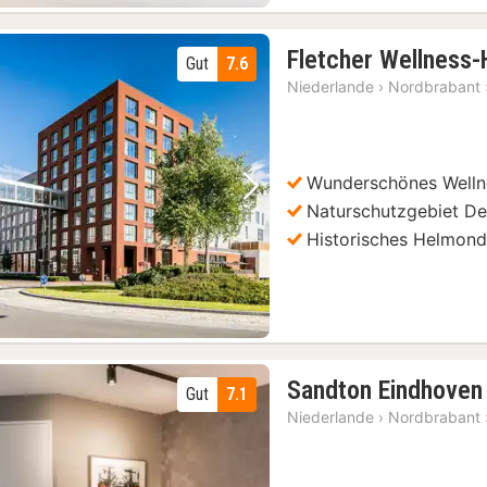
Fletcher Wellness
Gut
7.6
Niederlande
›
Nordbrabant
 Stadionmuseum
(10)
tle Distillery Tour und Verkostungserlebnis
(10)
Wunderschönes Welln
Vorheriges Bild
Nächstes Bild
Naturschutzgebiet De
Nuenen: Van Gogh Village Museum Nuenen Eintrittskarte
(10)
Historisches Helmon
Vught: National Monument Concentration Camp Entry Ticket
(9)
Sandton Eindhoven
Gut
7.1
Niederlande
›
Nordbrabant