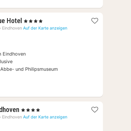
1
ue Hotel
, 4 Sterne
Nacht
›
Eindhoven
Auf der Karte anzeigen
ab
97,76
€
n Eindhoven
lusive
 Abbe- und Philipsmuseum
1
ndhoven
, 4 Sterne
Nacht
›
Eindhoven
Auf der Karte anzeigen
ab
88,82