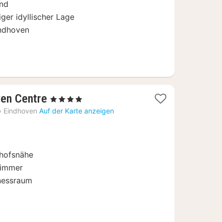
nd
ger idyllischer Lage
indhoven
2
ven Centre
, 4 Sterne
Nächte
›
Eindhoven
Auf der Karte anzeigen
ab
119
€
nhofsnähe
Zimmer
nessraum