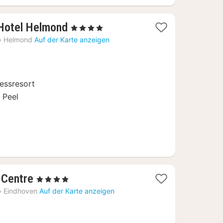
1
-Hotel Helmond
, 4 Sterne
Nacht
›
Helmond
Auf der Karte anzeigen
ab
74
€
essresort
 Peel
d
1
 Centre
, 4 Sterne
Nacht
›
Eindhoven
Auf der Karte anzeigen
ab
115