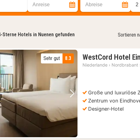
Anreise
Abreise
2
4-Sterne Hotels in Nuenen gefunden
Sortieren 
WestCord Hotel Ei
Sehr gut
8.3
Niederlande
›
Nordbrabant
Große und luxuriöse 
Vorheriges Bild
Nächstes Bild
Zentrum von Eindhov
Designer-Hotel