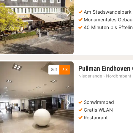
Am Stadswandelpark
Vorheriges Bild
Nächstes Bild
Monumentales Gebäu
40 Minuten bis Efteli
Pullman Eindhoven
Gut
7.8
Niederlande
›
Nordbrabant
Schwimmbad
Vorheriges Bild
Nächstes Bild
Gratis WLAN
Restaurant