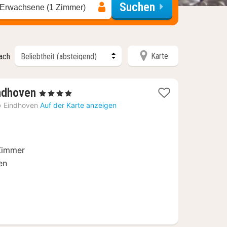
Suchen
 Erwachsene (1 Zimmer)
Karte
nach
1
ndhoven
, 4 Sterne
Nacht
›
Eindhoven
Auf der Karte anzeigen
ab
109,62
€
Zimmer
en