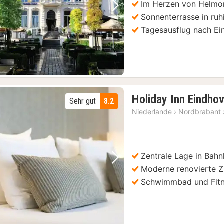
Im Herzen von Helmo
Vorheriges Bild
Nächstes Bild
Sonnenterrasse in ruhi
Tagesausflug nach E
Holiday Inn Eindho
Sehr gut
8.2
Niederlande
›
Nordbrabant
Zentrale Lage in Bah
Vorheriges Bild
Nächstes Bild
Moderne renovierte 
Schwimmbad und Fit