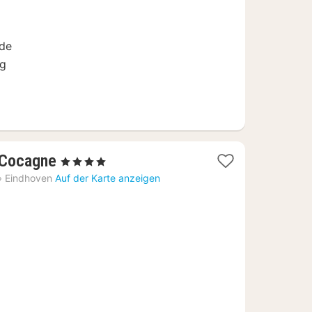
€
de
ng
1
 Cocagne
, 4 Sterne
Nacht
›
Eindhoven
Auf der Karte anzeigen
ab
86,63
€