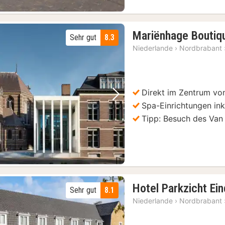
Mariënhage Boutiq
Sehr gut
8.3
Niederlande
›
Nordbrabant
Direkt im Zentrum vo
Vorheriges Bild
Nächstes Bild
Spa-Einrichtungen ink
Tipp: Besuch des Van
Hotel Parkzicht Ei
Sehr gut
8.1
Niederlande
›
Nordbrabant