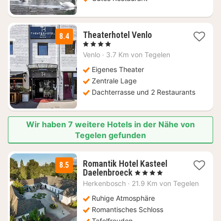
1
Theaterhotel Venlo
8.4
Nacht
, 4 Sterne
ab
Venlo
·
3.7 Km von Tegelen
141
€
Eigenes Theater
Zentrale Lage
Dachterrasse und 2 Restaurants
Wir haben 7 weitere Hotels in der Nähe von
Tegelen gefunden
Romantik Hotel Kasteel
8.5
1
Daelenbroeck
, 4 Sterne
Nacht
Herkenbosch
·
21.9 Km von Tegelen
ab
165
Ruhige Atmosphäre
€
Romantisches Schloss
Tafelfreuden