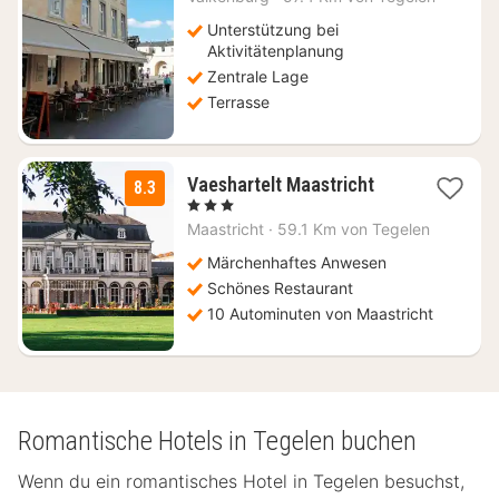
ab
88,49
Unterstützung bei
€
Aktivitätenplanung
Zentrale Lage
Terrasse
1
Vaeshartelt Maastricht
8.3
Nacht
, 3 Sterne
ab
Maastricht
·
59.1 Km von Tegelen
72
€
Märchenhaftes Anwesen
Schönes Restaurant
10 Autominuten von Maastricht
Romantische Hotels in Tegelen buchen
Wenn du ein romantisches Hotel in Tegelen besuchst,