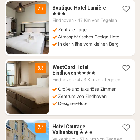
1
Boutique Hotel Lumière
7.9
Nacht
, 3 Sterne
ab
Eindhoven
·
47 Km von Tegelen
110
€
Zentrale Lage
Atmosphärisches Design Hotel
In der Nähe vom kleinen Berg
WestCord Hotel
8.3
1
Eindhoven
, 4 Sterne
Nacht
Eindhoven
·
47.3 Km von Tegelen
ab
109,62
Große und luxuriöse Zimmer
€
Zentrum von Eindhoven
Designer-Hotel
Hotel Courage
7.4
1
Valkenburg
, 3 Sterne
Nacht
Valkenburg
·
57.4 Km von Tegelen