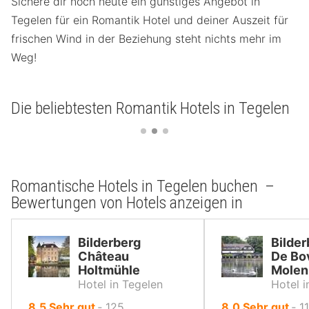
Sichere dir noch heute ein günstiges Angebot in
Tegelen für ein Romantik Hotel und deiner Auszeit für
frischen Wind in der Beziehung steht nichts mehr im
Weg!
Die beliebtesten Romantik Hotels in Tegelen
Romantische Hotels in Tegelen buchen –
Bewertungen von Hotels anzeigen in
Bilderberg
Bilder
Château
De Bo
Holtmühle
Molen
Hotel in Tegelen
Hotel i
von
von
8.5
Sehr gut
‐
125
8.0
Sehr gut
‐
1