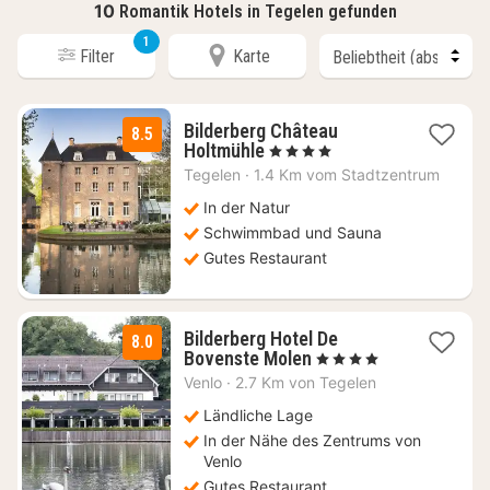
10
Romantik Hotels in Tegelen gefunden
1
Filter
Karte
Bilderberg Château
8.5
1
Holtmühle
, 4 Sterne
Nacht
Tegelen
·
1.4 Km vom Stadtzentrum
ab
80,10
In der Natur
€
Schwimmbad und Sauna
Gutes Restaurant
Bilderberg Hotel De
8.0
1
Bovenste Molen
, 4 Sterne
Nacht
Venlo
·
2.7 Km von Tegelen
ab
82,90
Ländliche Lage
€
In der Nähe des Zentrums von
Venlo
Gutes Restaurant