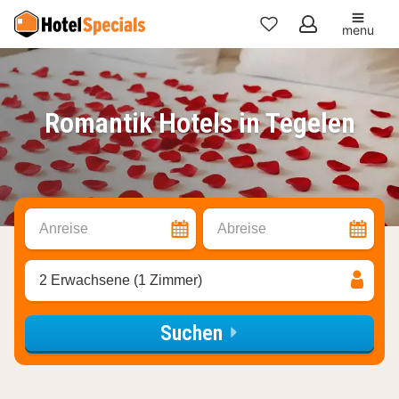
menu
Meine
Favoriten
Romantik Hotels in Tegelen
Anreise
Abreise
2 Erwachsene (1 Zimmer)
Suchen