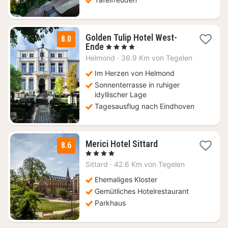
Golden Tulip Hotel West-
8.0
1
Ende
, 4 Sterne
Nacht
Helmond
·
36.9 Km von Tegelen
ab
110
Im Herzen von Helmond
€
Sonnenterrasse in ruhiger
idyllischer Lage
Tagesausflug nach Eindhoven
1
Merici Hotel Sittard
8.6
Nacht
, 4 Sterne
ab
Sittard
·
42.6 Km von Tegelen
109
€
Ehemaliges Kloster
Gemütliches Hotelrestaurant
Parkhaus