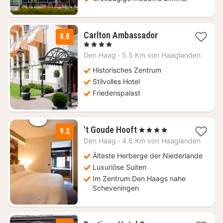
1
Carlton Ambassador
8.8
Nacht
, 4 Sterne
ab
Den Haag
·
5.5 Km von Haaglanden
125,10
€
Historisches Zentrum
Stilvolles Hotel
Friedenspalast
1
't Goude Hooft
, 4 Sterne
9.2
Nacht
Den Haag
·
4.6 Km von Haaglanden
ab
179
Älteste Herberge der Niederlande
€
Luxuriöse Suiten
Im Zentrum Den Haags nahe
Scheveningen