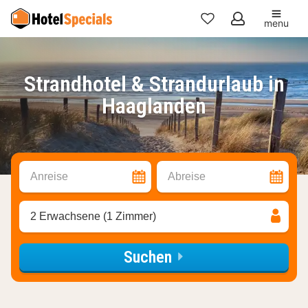
menu
Meine
Favoriten
Strandhotel & Strandurlaub in
Haaglanden
Anreise
Abreise
2 Erwachsene (1 Zimmer)
Suchen