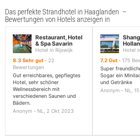
Das perfekte Strandhotel in Haaglanden –
Bewertungen von Hotels anzeigen in
Restaurant, Hotel
Shang
& Spa Savarin
Holla
Hotel in Rijswijk
Hotel i
von
von
8.3
Sehr gut
‐
22
7.2
Gut
‐
175
Be
10,
10,
Bewertungen
Super freundliche
Gut erreichbares, gepflegtes
Sogar ein Minila
Hotel, sehr schöner
und Getränke
Wellnessbereich mit
Anonym ‐ NL, 15
verschiedenen Saunen und
Bädern.
Anonym ‐ NL, 2 Okt 2023