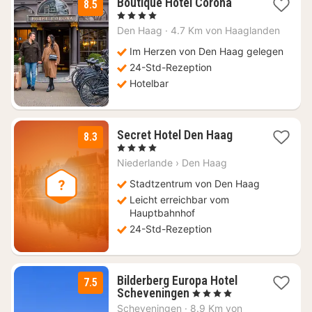
1
Boutique Hotel Corona
8.5
Nacht
, 4 Sterne
ab
Den Haag
·
4.7 Km von Haaglanden
112,50
€
Im Herzen von Den Haag gelegen
24-Std-Rezeption
Hotelbar
2
Secret Hotel Den Haag
8.3
Nächte
, 4 Sterne
ab
Niederlande
›
Den Haag
124
€
Stadtzentrum von Den Haag
Leicht erreichbar vom
Hauptbahnhof
24-Std-Rezeption
Bilderberg Europa Hotel
7.5
1
Scheveningen
, 4 Sterne
Nacht
Scheveningen
·
8.9 Km von