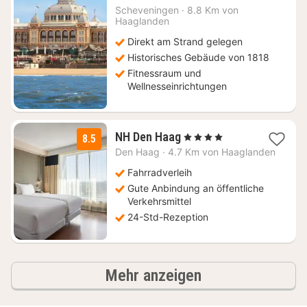
ab
Scheveningen
·
8.8 Km von
130,92
Haaglanden
€
Direkt am Strand gelegen
Historisches Gebäude von 1818
Fitnessraum und
Wellnesseinrichtungen
2
NH Den Haag
, 4 Sterne
8.5
Nächte
Den Haag
·
4.7 Km von Haaglanden
ab
162
Fahrradverleih
€
Gute Anbindung an öffentliche
Verkehrsmittel
24-Std-Rezeption
Ergebnisse
Mehr anzeigen