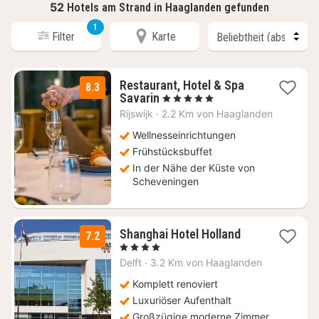
52
Hotels am Strand in Haaglanden gefunden
1
Filter
Karte
Restaurant, Hotel & Spa
8.3
1
Savarin
, 5 Sterne
Nacht
Rijswijk
·
2.2 Km von Haaglanden
ab
145,23
Wellnesseinrichtungen
€
Frühstücksbuffet
In der Nähe der Küste von
Scheveningen
1
Shanghai Hotel Holland
7.2
Nacht
, 4 Sterne
ab
Delft
·
3.2 Km von Haaglanden
94,50
€
Komplett renoviert
Luxuriöser Aufenthalt
Großzügige moderne Zimmer