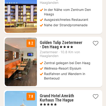
ab
Haaglanden
89,10
In der Nähe vom Zentrum Den
€
Haags
Ausgezeichnetes Restaurant
Nahe der Strandpromenade
Golden Tulip Zoetermeer
8.2
1
- Den Haag
, 4 Sterne
Nacht
Zoetermeer
·
10.8 Km von
ab
Haaglanden
116,63
Zentral gelegen bei Den Haag
€
Wellness-Resort Elysium
Radfahren und Wandern in
Bentwoud
Grand Hotel Amrâth
7.8
1
Kurhaus The Hague
Nacht
, 5 Sterne