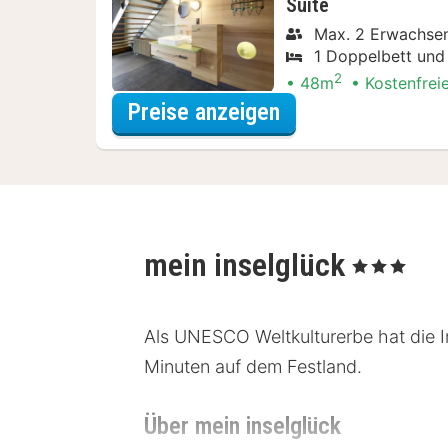
Suite
Max. 2 Erwachsen
1 Doppelbett und 
2
48m
Kostenfrei
für Dinner Special
Preise anzeigen
mein inselglück
, 3 Sterne
Als UNESCO Weltkulturerbe hat die In
Minuten auf dem Festland.
Über mein inselglück