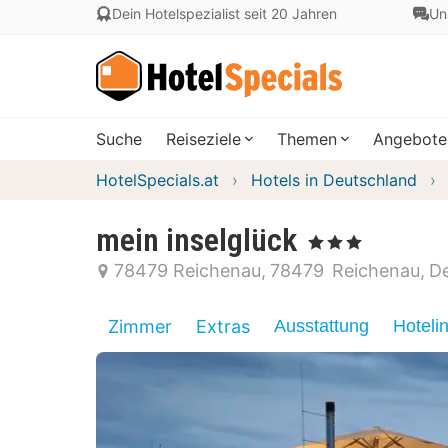
Dein Hotelspezialist seit 20 Jahren
Un
Suche
Reiseziele
Themen
Angebote
HotelSpecials.at
Hotels in Deutschland
mein inselglück
, 3 Sterne
78479 Reichenau
78479
Reichenau
D
Zimmer
Extras
Ausstattung
Hoteli