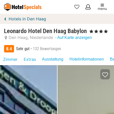
menu
Meine
Hotels in Den Haag
Favoriten
Leonardo Hotel Den Haag Babylon
, 4 Sterne
Den Haag
Niederlande
- Auf Karte anzeigen
8.4
Sehr gut
132 Bewertungen
Zimmer
Extras
Ausstattung
Hotelinformationen
Be