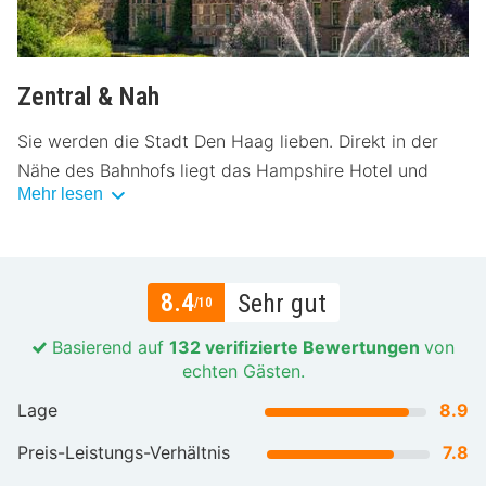
Zentral & Nah
Sie werden die Stadt Den Haag lieben. Direkt in der
Nähe des Bahnhofs liegt das Hampshire Hotel und
Mehr lesen
eignet sich perfekt für Anreisende mit dem Zug. Das
pulsierende Zentrum von Den Haag erreichen Sie in nur
wenigen Gehminuten und verfügt über unzählige
Terrassen, Bars und Restaurants. Schlendern Sie über
8.4
Sehr gut
/10
die Promenaden und durch die wunderschönen Parks
der Stadt. Sehen Sie sich den berühmten Turm am
Basierend auf
132 verifizierte Bewertungen
von
echten Gästen.
Binnenhof an oder besuchen Sie das Mauritshuis am
Hofteich. Hier finden Sie berühmte Kunstwerke aus
Lage
8.9
dem Goldenen Zeitalter von Künstlern wie Johannes
Preis-Leistungs-Verhältnis
7.8
Vermeer und Frans Hals.