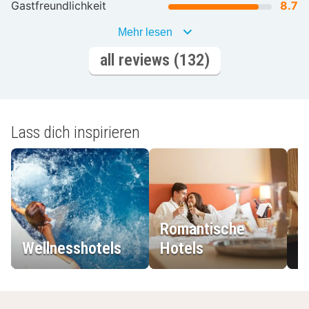
Gastfreundlichkeit
8.7
Mehr lesen
all reviews (132)
Lass dich inspirieren
Romantische
Wellnesshotels
Hotels
L