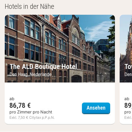
Hotels in der Nähe
The ALD Boutique Hotel
To
Den Haag, Niederlande
Den
ab
ab
86,78 €
89
The ALD Bou
Ansehen
pro Zimmer pro Nacht
pro
Exkl. 7,50 € Citytax p.P.p.N.
Exkl