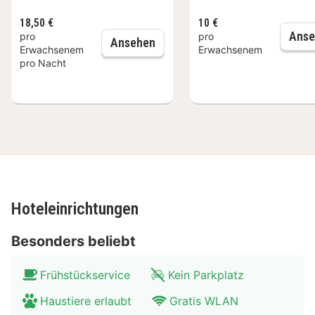
Schlendern Sie durch das schicke Einkaufsviertel
18,50 €
10 €
„HaagseBluf“, wo sich tolle Kleider hinter historischen
Anse
pro
pro
Frühstück
Ansehen
Giebeln verstecken. Auch in der Umgebung der Stadt
Erwachsenem
Erwachsenem
pro Nacht
gibt es viel zu unternehmen. Nehmen Sie die
Straßenbahn nach Scheveningen und schlendern Sie
am Strand entlang oder durch die Dünen.
Hoteleinrichtungen
Besonders beliebt
Frühstückservice
Kein Parkplatz
Haustiere erlaubt
Gratis WLAN