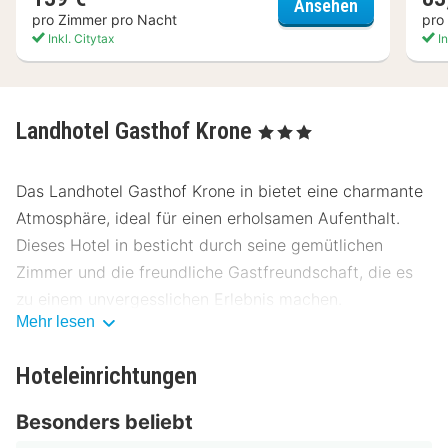
Landhotel S
Ansehen
pro Zimmer pro Nacht
pro
Inkl. Citytax
In
Landhotel Gasthof Krone
, 3 Sterne
Das Landhotel Gasthof Krone in bietet eine charmante
Atmosphäre, ideal für einen erholsamen Aufenthalt.
Dieses Hotel in besticht durch seine gemütlichen
Zimmer und die freundliche Gastfreundschaft, die es
zu einem unvergesslichen Erlebnis machen.
Mehr lesen
Lage Landhotel Gasthof Krone
Hoteleinrichtungen
Das Landhotel Gasthof Krone liegt günstig in der Nähe
des Zentrums, nur wenige Gehminuten von der
Besonders beliebt
Hauptstraße entfernt. Die Umgebung bietet eine