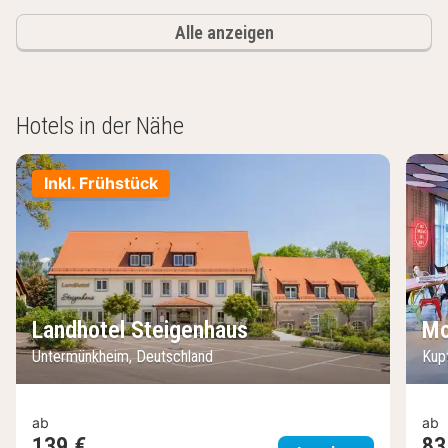
Alle anzeigen
Hotels in der Nähe
Inkl. Frühstück
Landhotel Steigenhaus
Mo
Untermünkheim, Deutschland
Kup
ab
ab
139 €
83