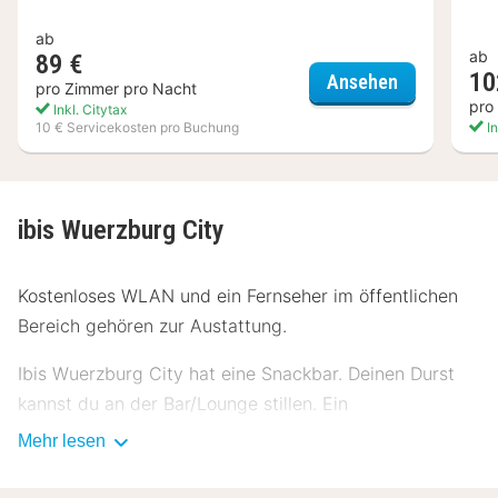
ab
ab
89 €
10
Ibis Würzbur
Ansehen
pro Zimmer pro Nacht
pro
Inkl. Citytax
10 € Servicekosten pro Buchung
In
ibis Wuerzburg City
Kostenloses WLAN und ein Fernseher im öffentlichen
Bereich gehören zur Austattung.
Ibis Wuerzburg City hat eine Snackbar. Deinen Durst
kannst du an der Bar/Lounge stillen. Ein
Frühstücksbuffet wird unter der Woche von 06:30 Uhr
Mehr lesen
bis 10:00 Uhr und am Wochenende von 06:30 Uhr bis
11:00 Uhr gegen Gebühr angeboten.