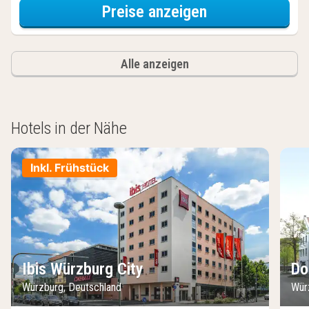
für Lokal genie
Preise anzeigen
Alle anzeigen
Hotels in der Nähe
Inkl. Frühstück
Ibis Würzburg City
Do
Würzburg, Deutschland
Wür