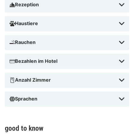
20 km Die nächsten Flughäfen sind:Flughafen
Rezeption
Friedrichshafen-Bodensee (FDH) – 83,7 km Flughafen
Zürich (ZRH) – 68 km Flughafen St. Gallen - Altenrhein
Haustiere
(ACH) – 104,2 km
Hotel und Gasthaus Seehörnle in Gaienhofen liegt in
Rauchen
ländlicher Umgebung, nur 5 Autominuten von Hesse
Museum Gaienhofen und Rhine entfernt. Dieses Hotel
Bezahlen im Hotel
ist 35,5 km von Insel Mainau und 1,9 km von Badestelle
Gaienhofen entfernt.
Anzahl Zimmer
Badestelle Gaienhofen in der Nähe
Sprachen
good to know