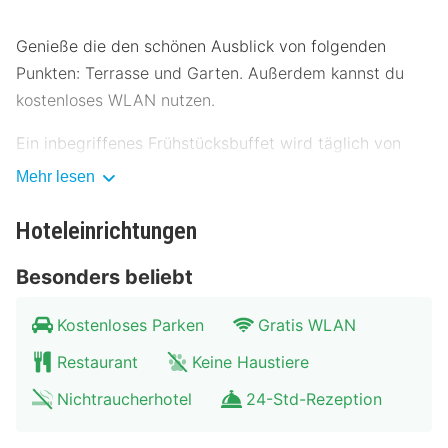
Genieße die den schönen Ausblick von folgenden
Punkten: Terrasse und Garten. Außerdem kannst du
kostenloses WLAN nutzen.
Ein inbegriffenes Frühstücksbuffet wird täglich von
07:00 Uhr bis 10:30 Uhr angeboten.
Mehr lesen
Die Hotelstars Union vergibt offiziell
Hoteleinrichtungen
Sternebeurteilungen für Unterkünfte in diesem Land:
Deutschland. Diese Unterkunft erhielt 3 stars.
Besonders beliebt
Zum Angebot gehören eine Gepäckaufbewahrung und
Kostenloses Parken
Gratis WLAN
eine Wäscherei. Für Veranstaltungen beherbergt dieses
Restaurant
Keine Haustiere
Hotel 3 Tagungsräume. Vor Ort gibt es Folgendes:
Parken ohne Service (kostenlos).
Nichtraucherhotel
24-Std-Rezeption
Buche einen Aufenthalt in einem der 31 Zimmer mit