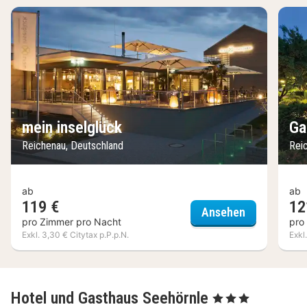
mein inselglück
Ga
Reichenau, Deutschland
Rei
ab
ab
119 €
12
mein inselgl
Ansehen
pro Zimmer pro Nacht
pro
Exkl. 3,30 € Citytax p.P.p.N.
Exkl
Hotel und Gasthaus Seehörnle
, 3 Sterne