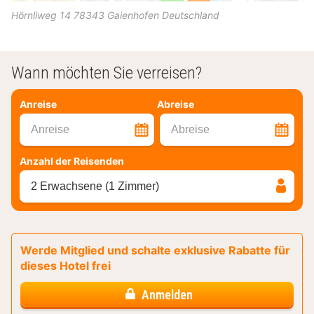
Hörnliweg 14
78343
Gaienhofen
Deutschland
Wann möchten Sie verreisen?
Anreise
Abreise
Anreise
Abreise
Anzahl der Reisenden
2 Erwachsene (1 Zimmer)
Werde Mitglied und schalte exklusive Rabatte für
dieses Hotel frei
Anmelden