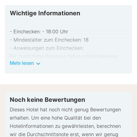
Wichtige Informationen
- Einchecken: - 18:00 Uhr
- Mindestalter zum Einchecken: 18
- Anweisungen zum Einchecken:
Für zusätzliche Personen fallen möglicherweise
Wichtige
Mehr lesen
Gebühren an, die abhängig von den Bestimmungen
Informationen
der Unterkunft variieren können.
Beim Check-in werden ggf. ein Lichtbildausweis
und eine Kreditkarte, Debitkarte oder Kaution in
bar für unvorhergesehene Aufwendungen verlangt.
Noch keine Bewertungen
Je nach Verfügbarkeit beim Check-in wird
Dieses Hotel hat noch nicht genug Bewertungen
versucht, Sonderwünschen entgegenzukommen,
erhalten. Um eine hohe Qualität bei den
sie können jedoch nicht garantiert werden.
Hotelinformationen zu gewährleisten, berechnen
Eventuell fallen zusätzliche Gebühren an.
wir die Durchschnittsnote erst, wenn wir genug