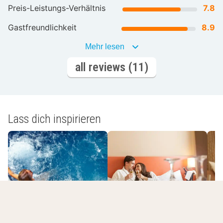
Preis-Leistungs-Verhältnis
7.8
Gastfreundlichkeit
8.9
Mehr lesen
all reviews (11)
Lass dich inspirieren
Romantische
Wellnesshotels
Hotels
L