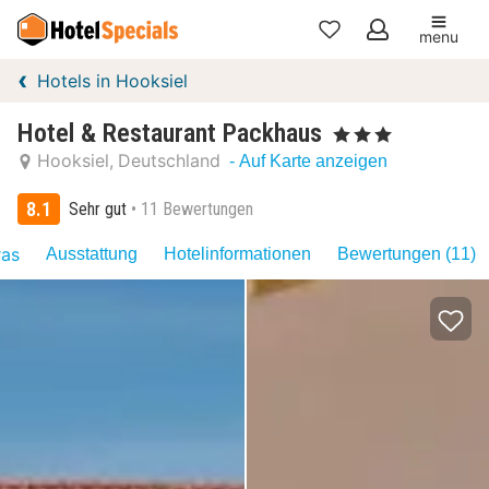
menu
Meine
Hotels in Hooksiel
Favoriten
Hotel & Restaurant Packhaus
, 3 Sterne
Hooksiel
Deutschland
- Auf Karte anzeigen
8.1
Sehr gut
11 Bewertungen
ras
Ausstattung
Hotelinformationen
Bewertungen (11)