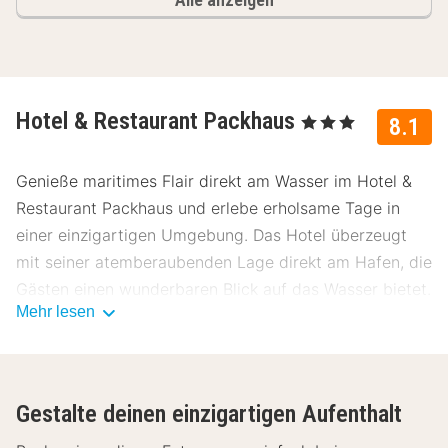
Hotel & Restaurant Packhaus
, 3 Sterne
8.1
Genieße maritimes Flair direkt am Wasser im Hotel &
Restaurant Packhaus und erlebe erholsame Tage in
einer einzigartigen Umgebung. Das Hotel überzeugt
mit seiner atemberaubenden Lage direkt am Hafen, die
Gästen einen wunderbaren Blick auf das Wasser bietet.
Mehr lesen
Lage Hotel & Restaurant Packhaus
Das Hotel & Restaurant Packhaus befindet sich in
idealer Lage, nur wenige Schritte vom Stadtzentrum
Gestalte deinen einzigartigen Aufenthalt
entfernt. Entdecke die Umgebung mit diesen