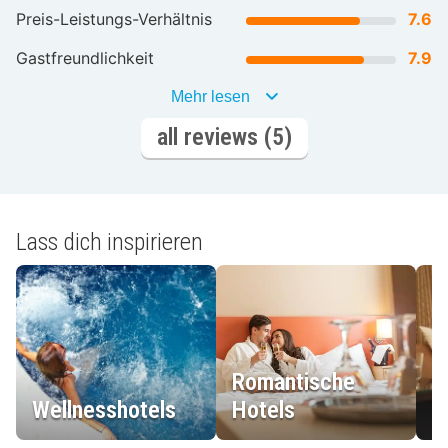
Preis-Leistungs-Verhältnis
7.6
Gastfreundlichkeit
7.9
Mehr lesen
all reviews (5)
Lass dich inspirieren
Romantische
Wellnesshotels
Hotels
L