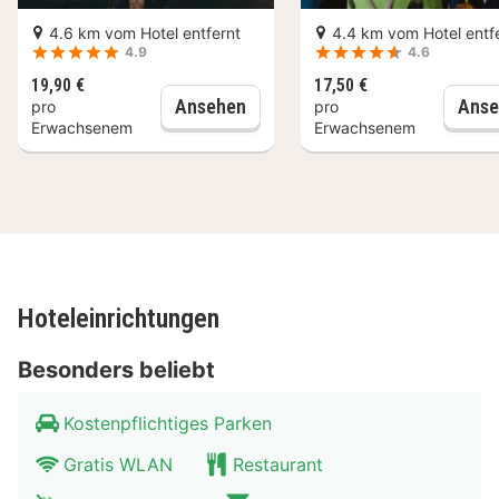
Terrassen in der Innenstadt. Osnabrück liegt in der
4.6 km vom Hotel entfernt
4.4 km vom Hotel entf
naturbelassenen Umgebung des Teutoburger Walds
4.9
4.6
und des Wiehengebirge, wo du wunderschöne
19,90 €
17,50 €
Osnabrück: "Galgen, Gräber & 
Ansehen
Anse
pro
pro
Wanderungen und Radtouren unternehmen kannst.
Erwachsenem
Erwachsenem
Hoteleinrichtungen
Besonders beliebt
Kostenpflichtiges Parken
Gratis WLAN
Restaurant