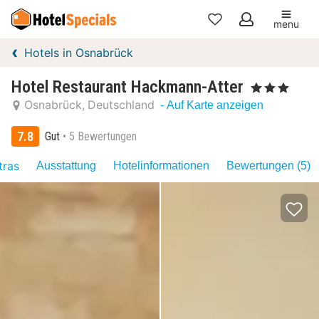
menu
Meine
Hotels in Osnabrück
Favoriten
Hotel Restaurant Hackmann-Atter
, 3 Sterne
Osnabrück
Deutschland
- Auf Karte anzeigen
7.8
Gut
5 Bewertungen
tras
Ausstattung
Hotelinformationen
Bewertungen (5)