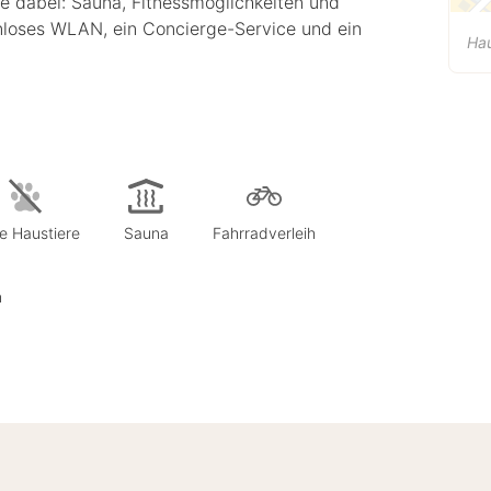
ge dabei: Sauna, Fitnessmöglichkeiten und
enloses WLAN, ein Concierge-Service und ein
Ha
e Haustiere
Sauna
Fahrradverleih
n