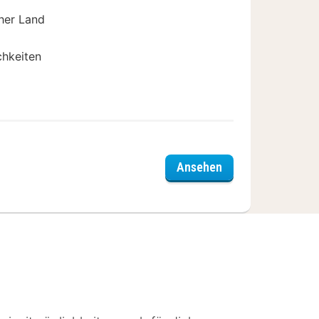
her Land
chkeiten
Hotel Landgasthof 
Ansehen