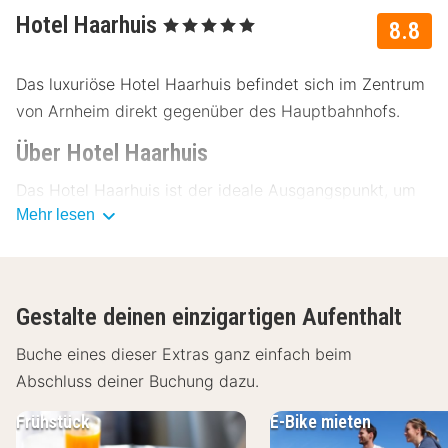
Hotel Haarhuis
, 5 Sterne
8.8
Das luxuriöse Hotel Haarhuis befindet sich im Zentrum
von Arnheim direkt gegenüber des Hauptbahnhofs.
Über Hotel Haarhuis
Das Hotel Haarhuis ist der ideale Ausgangspunkt, um
Mehr lesen
die vielseitige Stadt von Arnheim zu erkunden. Es
befindet sich in Fußnähe zu Attraktionen, Geschäften
und dem Nachtleben. Dank des Service, des
freundlichen Personals und den luxuriösen Produkten
Gestalte deinen einzigartigen Aufenthalt
wird es dir an nichts fehlen. Darüber hinaus ist das
Hotel Haarhuis mit dem Green Key Gold-Zertifikat
Buche eines dieser Extras ganz einfach beim
ausgezeichnet. Das bedeutet, dass Nachhaltigkeit in
Abschluss deiner Buchung dazu.
diesem Hotel definitiv eine Priorität ist.
Frühstück
E-Bike mieten