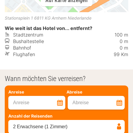
Auf Karte anzeigen
Stationsplein 1
6811 KG
Arnhem
Niederlande
Wie weit ist das Hotel von... entfernt?
Stadtzentrum
100 m
Bushaltestelle
0 m
Bahnhof
0 m
Flughafen
99 Km
Wann möchten Sie verreisen?
Anreise
Abreise
Anreise
Abreise
Anzahl der Reisenden
2 Erwachsene (1 Zimmer)