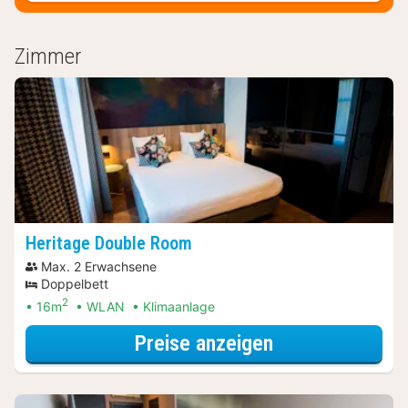
Zimmer
Heritage Double Room
Max. 2 Erwachsene
Doppelbett
2
16m
WLAN
Klimaanlage
für Heritage D
Preise anzeigen