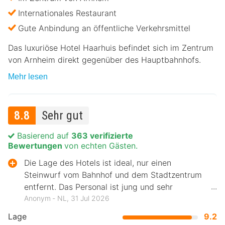
Internationales Restaurant
Gute Anbindung an öffentliche Verkehrsmittel
Das luxuriöse Hotel Haarhuis befindet sich im Zentrum
von Arnheim direkt gegenüber des Hauptbahnhofs.
Mehr lesen
8.8
Sehr gut
Basierend auf
363 verifizierte
Bewertungen
von echten Gästen.
Die Lage des Hotels ist ideal, nur einen
Steinwurf vom Bahnhof und dem Stadtzentrum
entfernt. Das Personal ist jung und sehr
freundlich, und das Frühstück ist hervorragend.
Anonym ‐ NL, 31 Jul 2026
Lage
9.2