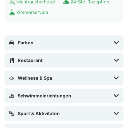
Nichtraucherhotel
24-Std-Rezeption
Sternebeurteilungen für Unterkünfte in diesem Land:
Deutschland. Diese Unterkunft erhielt 3 stars und wird
Zimmerservice
auf dieser Seite mit 3 Sternen aufgeführt.
Zum Angebot gehören ein Express-Check-in, ein
Express-Check-out und kostenlose Zeitungen in der
Parken
Lobby. Vor Ort gibt es Folgendes: Parken ohne Service
(kostenlos).
Restaurant
Mach es dir in einem der 30 Zimmer, die individuell
ausgestattet sind, gemütlich. Ein WLAN-
Wellness & Spa
Internetzugang (kostenlos) ist ebenso verfügbar wie
Kabelempfang. Es sind eigene Badezimmer mit
Schwimmeinrichtungen
Duschen vorhanden, die über kostenlose
Toilettenartikel und Haartrockner verfügen. Zur
Sport & Aktivitäten
Austattung gehören Telefone ebenso wie Safes und
kostenlose Zeitungen.