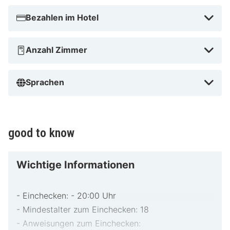
Im Herzen von Uhldingen-Mühlhofen gelegen, liegt
Bezahlen im Hotel
Hotel Gasthof Storchen eine 5-minütige Fahrt von
Reptilienhaus Unteruhldingen und Traktormuseum
Anzahl Zimmer
Bodensee entfernt. Dieses Hotel für Familien ist 2,4 km
von Pfahlbaumuseum und 7,8 km von Kloster und
Schloss Salem entfernt.
Sprachen
Strandbad Nußdorf in der Nähe
good to know
Wichtige Informationen
- Einchecken: - 20:00 Uhr
- Mindestalter zum Einchecken: 18
- Anweisungen zum Einchecken: