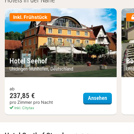
Inkl. Frühstück
Hotel Seehof
Bo
Uhldingen-Mühlhofen, Deutschland
Uhl
ab
237,85 €
Hotel Seeho
Ansehen
pro Zimmer pro Nacht
Inkl. Citytax