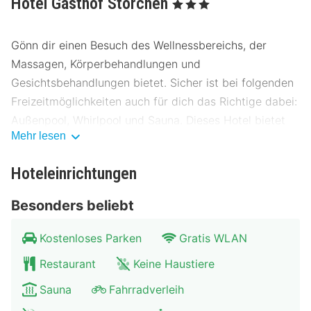
Hotel Gasthof Storchen
, 3 Sterne
Gönn dir einen Besuch des Wellnessbereichs, der
Massagen, Körperbehandlungen und
Gesichtsbehandlungen bietet. Sicher ist bei folgenden
Freizeitmöglichkeiten auch für dich das Richtige dabei:
Außenpool, Whirlpool und Sauna. Dieses Hotel bietet
Mehr lesen
auch kostenloses WLAN, ein Spielzimmer/Arcade-
Spiele und ein Friseursalon.
Hoteleinrichtungen
Ein inbegriffenes Frühstücksbuffet wird täglich von
Besonders beliebt
08:00 Uhr bis 11:00 Uhr angeboten.
Die folgenden Einrichtungen sind am Montag und
Kostenloses Parken
Gratis WLAN
Dienstag geschlossen: Restaurant(s)Full-Service-
Restaurant
Keine Haustiere
Wellnessbereich
Sauna
Fahrradverleih
Die Hotelstars Union vergibt offiziell