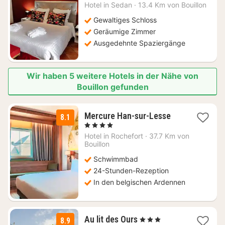
Nacht
Hotel in
Sedan
·
13.4 Km von Bouillon
ab
117
Gewaltiges Schloss
€
Geräumige Zimmer
Ausgedehnte Spaziergänge
Wir haben 5 weitere Hotels in der Nähe von
Bouillon gefunden
1
Mercure Han-sur-Lesse
8.1
Nacht
, 4 Sterne
ab
Hotel in
Rochefort
·
37.7 Km von
139
Bouillon
€
Schwimmbad
24-Stunden-Rezeption
In den belgischen Ardennen
1
Au lit des Ours
, 3 Sterne
8.9