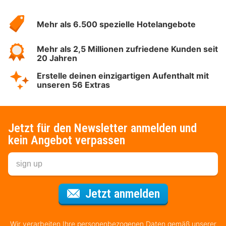
Über
Hotelspecials
Mehr als 6.500 spezielle Hotelangebote
Mehr als 2,5 Millionen zufriedene Kunden seit
20 Jahren
Erstelle deinen einzigartigen Aufenthalt mit
unseren 56 Extras
Jetzt für den Newsletter anmelden und
kein Angebot verpassen
Für den Newsl
Jetzt anmelden
Wir verarbeiten Ihre personenbezogenen Daten gemäß unserer