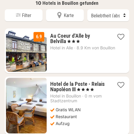
10
Hotels in Bouillon gefunden
Filter
Karte
Au Coeur d'Alle by
6.9
2
Belvilla
, 3 Sterne
Nächte
Hotel in
Alle
·
8.9 Km von Bouillon
ab
59
€
Hotel de la Poste - Relais
1
Napoléon III
, 4 Sterne
Nacht
Hotel in
Bouillon
·
0 m vom
ab
Stadtzentrum
116,96
Gratis WLAN
€
Restaurant
Aufzug