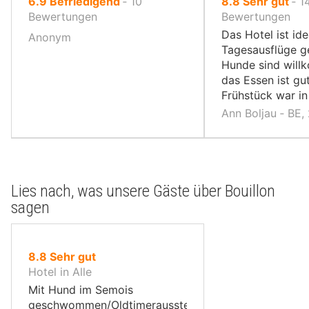
von
von
6.9
Befriedigend
‐
10
8.8
Sehr gut
‐
1
10,
10,
Bewertungen
Bewertungen
Das Hotel ist ide
Anonym
Tagesausflüge g
Hunde sind wil
das Essen ist gu
Frühstück war i
Ann Boljau ‐ BE,
Lies nach, was unsere Gäste über Bouillon
sagen
von
8.8
Sehr gut
10,
Hotel in Alle
Mit Hund im Semois
geschwommen/Oldtimerausstellung