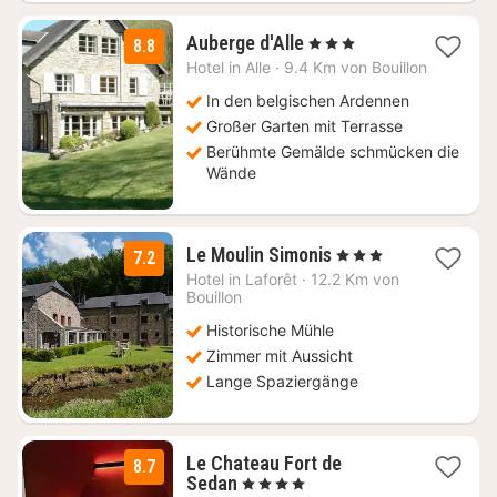
1
Auberge d'Alle
, 3 Sterne
8.8
Nacht
Hotel in
Alle
·
9.4 Km von Bouillon
ab
154
In den belgischen Ardennen
€
Großer Garten mit Terrasse
Berühmte Gemälde schmücken die
Wände
1
Le Moulin Simonis
, 3 Sterne
7.2
Nacht
Hotel in
Laforêt
·
12.2 Km von
ab
Bouillon
137
Historische Mühle
€
Zimmer mit Aussicht
Lange Spaziergänge
Le Chateau Fort de
8.7
1
Sedan
, 4 Sterne