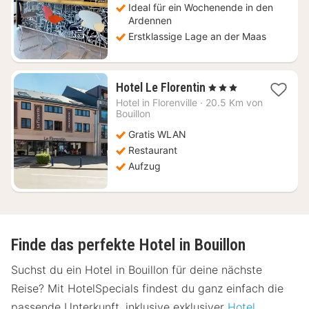
€
Ideal für ein Wochenende in den
Ardennen
Erstklassige Lage an der Maas
1
Hotel Le Florentin
, 3 Sterne
Nacht
Hotel in
Florenville
·
20.5 Km von
ab
Bouillon
149,63
Gratis WLAN
€
Restaurant
Aufzug
Finde das perfekte Hotel in Bouillon
Suchst du ein Hotel in Bouillon für deine nächste
Reise? Mit HotelSpecials findest du ganz einfach die
passende Unterkunft, inklusive exklusiver
Hotel