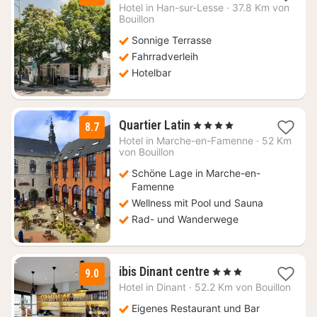
Nacht
Hotel in
Han-sur-Lesse
·
37.8 Km von
ab
Bouillon
82,50
Sonnige Terrasse
€
Fahrradverleih
Hotelbar
3
Quartier Latin
, 4 Sterne
8.7
Nächte
Hotel in
Marche-en-Famenne
·
52 Km
ab
von Bouillon
144
Schöne Lage in Marche-en-
€
Famenne
Wellness mit Pool und Sauna
Rad- und Wanderwege
1
ibis Dinant centre
, 3 Sterne
9.0
Nacht
Hotel in
Dinant
·
52.2 Km von Bouillon
ab
119
Eigenes Restaurant und Bar