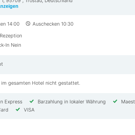
 1
,
95709
,
Tröstau, Deutschland
anzeigen
en 14:00
Auschecken 10:30
Rezeption
k-In Nein
bt
 im gesamten Hotel nicht gestattet.
n Express
Barzahlung in lokaler Währung
Maest
Card
VISA