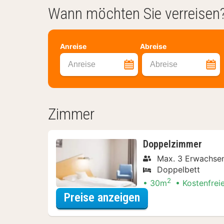
Wann möchten Sie verreisen
Anreise
Abreise
Anreise
Abreise
Zimmer
Doppelzimmer
Max. 3 Erwachse
Doppelbett
2
30m
Kostenfrei
für Doppelzimmer
Preise anzeigen