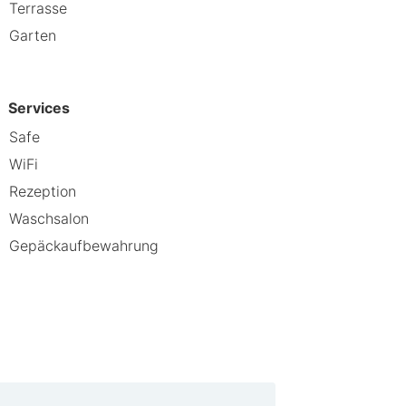
Terrasse
und 13 Gehminuten von
Garten
oßen Kösseine und 5,1 km von Hohe
Services
Safe
WiFi
Rezeption
Waschsalon
Gepäckaufbewahrung