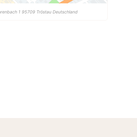
hrenbach 1
95709
Tröstau
Deutschland