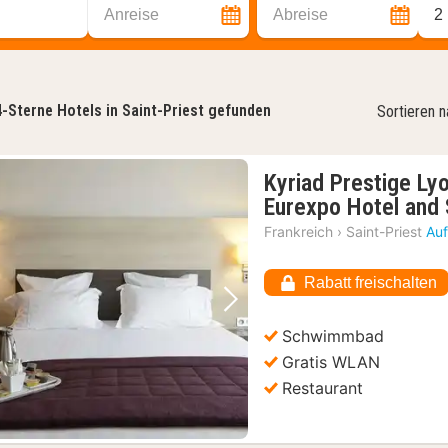
Anreise
Abreise
2
4-Sterne Hotels in Saint-Priest gefunden
Sortieren 
Kyriad Prestige Lyo
Eurexpo Hotel and
Frankreich
›
Saint-Priest
Auf
Rabatt freischalten
Vorheriges Bild
Nächstes Bild
Schwimmbad
Gratis WLAN
Restaurant