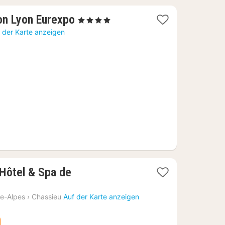
1
on Lyon Eurexpo
, 4 Sterne
Nacht
 der Karte anzeigen
ab
71,87
€
Hôtel & Spa de
e-Alpes
›
Chassieu
Auf der Karte anzeigen