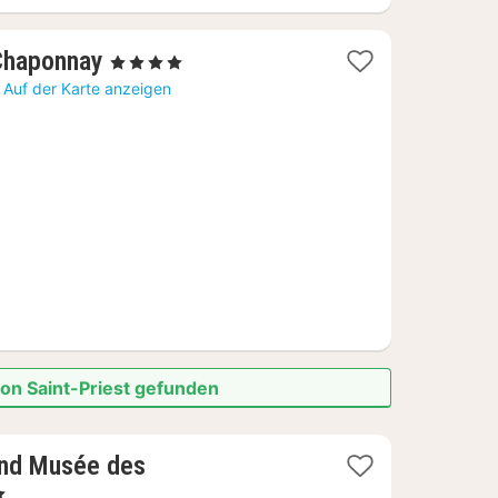
1
Chaponnay
, 4 Sterne
Nacht
Auf der Karte anzeigen
ab
70,48
€
von Saint-Priest gefunden
and Musée des