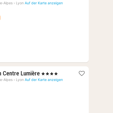
Nacht
e-Alpes
›
Lyon
Auf der Karte anzeigen
ab
73,44
€
1
n Centre Lumière
, 4 Sterne
Nacht
e-Alpes
›
Lyon
Auf der Karte anzeigen
ab
77,64
€