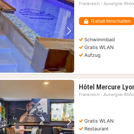
Frankreich
›
Auvergne-Rhôn
Rabatt freischalten
Vorheriges Bild
Nächstes Bild
Schwimmbad
Gratis WLAN
Aufzug
Hôtel Mercure Lyo
Frankreich
›
Auvergne-Rhôn
Gratis WLAN
Vorheriges Bild
Nächstes Bild
Restaurant