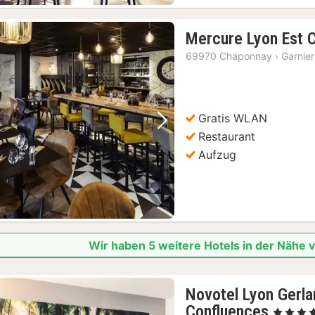
Mercure Lyon Est 
69970 Chaponnay
›
Garnier
Gratis WLAN
Vorheriges Bild
Nächstes Bild
Restaurant
Aufzug
Wir haben 5 weitere Hotels in der Nähe 
Novotel Lyon Gerl
1
Confluences
, 4 Sterne