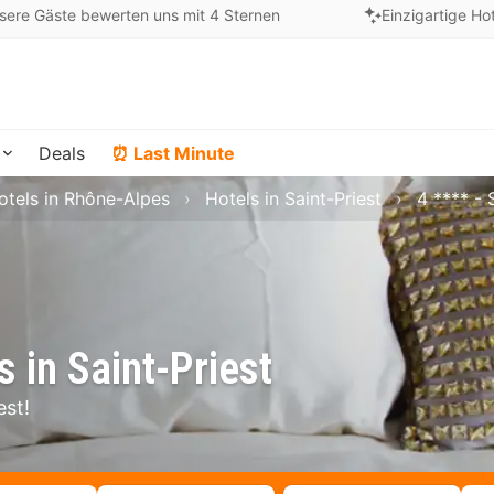
sere Gäste bewerten uns mit 4 Sternen
Einzigartige Ho
Deals
⏰ Last Minute
otels in Rhône-Alpes
Hotels in Saint-Priest
4 **** - 
 in Saint-Priest
est!