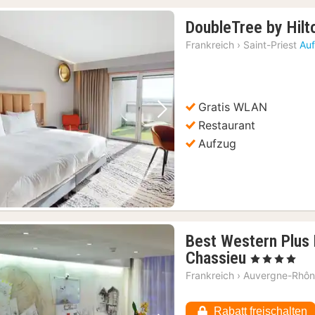
DoubleTree by Hilt
Frankreich
›
Saint-Priest
Auf
Gratis WLAN
Vorheriges Bild
Nächstes Bild
Restaurant
Aufzug
Best Western Plus 
1
Chassieu
, 4 Sterne
Nacht
Frankreich
›
Auvergne-Rhôn
ab
83,38
Rabatt freischalten