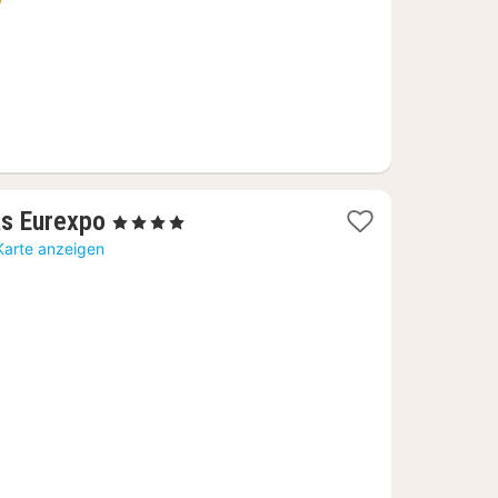
1
s Eurexpo
, 4 Sterne
Nacht
Karte anzeigen
ab
74,37
€