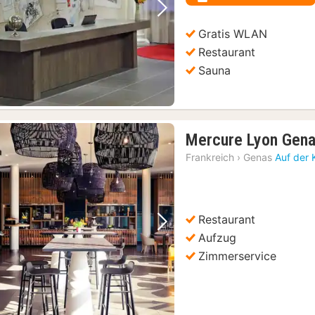
€
Vorheriges Bild
Nächstes Bild
Gratis WLAN
Restaurant
Sauna
Mercure Lyon Gena
Frankreich
›
Genas
Auf der 
Restaurant
Vorheriges Bild
Nächstes Bild
Aufzug
Zimmerservice