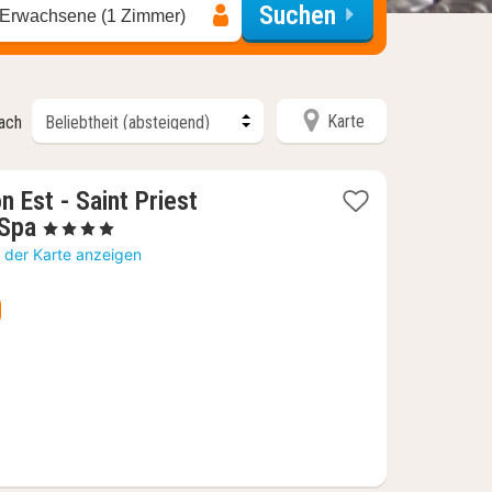
Suchen
 Erwachsene (1 Zimmer)
Karte
nach
n Est - Saint Priest
1
 Spa
, 4 Sterne
Nacht
 der Karte anzeigen
ab
71,94
€