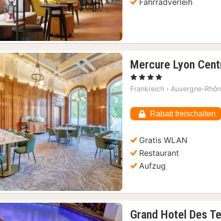
Fahrradverleih
Mercure Lyon Cent
, 4 Sterne
Frankreich
›
Auvergne-Rhôn
Rabatt freischalten
Vorheriges Bild
Nächstes Bild
Gratis WLAN
Restaurant
Aufzug
Grand Hotel Des T