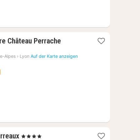
1
re Château Perrache
Nacht
ab
e-Alpes
›
Lyon
Auf der Karte anzeigen
71,89
€
1
erreaux
, 4 Sterne