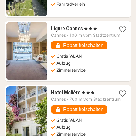
€
Fahrradverleih
1
Ligure Cannes
, 3 Sterne
Nacht
Cannes
·
100 m vom Stadtzentrum
ab
116,98
Rabatt freischalten
€
Gratis WLAN
Aufzug
Zimmerservice
1
Hotel Molière
, 3 Sterne
Nacht
Cannes
·
700 m vom Stadtzentrum
ab
177,35
Rabatt freischalten
€
Gratis WLAN
Aufzug
Zimmerservice