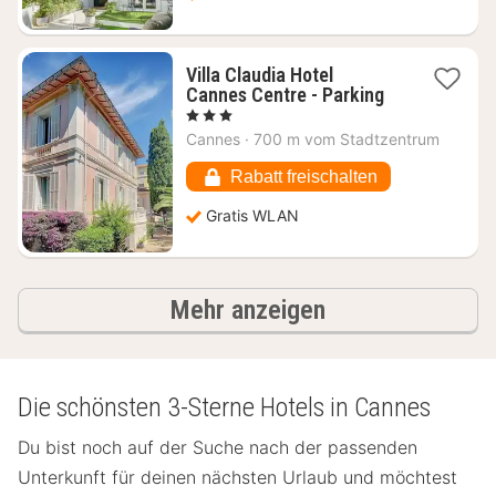
Villa Claudia Hotel
1
Cannes Centre - Parking
Nacht
, 3 Sterne
ab
Cannes
·
700 m vom Stadtzentrum
180,91
€
Rabatt freischalten
Gratis WLAN
Ergebnisse
Mehr anzeigen
Die schönsten 3-Sterne Hotels in Cannes
Du bist noch auf der Suche nach der passenden
Unterkunft für deinen nächsten Urlaub und möchtest