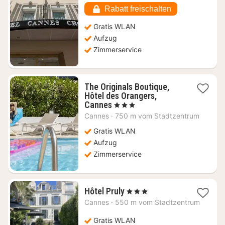
€
Rabatt freischalten
Gratis WLAN
Aufzug
Zimmerservice
The Originals Boutique,
Hôtel des Orangers,
1
Cannes
, 3 Sterne
Nacht
Cannes
·
750 m vom Stadtzentrum
ab
191,46
Gratis WLAN
€
Aufzug
Zimmerservice
1
Hôtel Pruly
, 3 Sterne
Nacht
Cannes
·
550 m vom Stadtzentrum
ab
237,61
Gratis WLAN