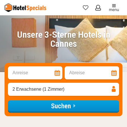
menu
Meine
Favoriten
Unsere 3-Sterne Hotels in
Cannes
Anreise
Abreise
2 Erwachsene (1 Zimmer)
Suchen