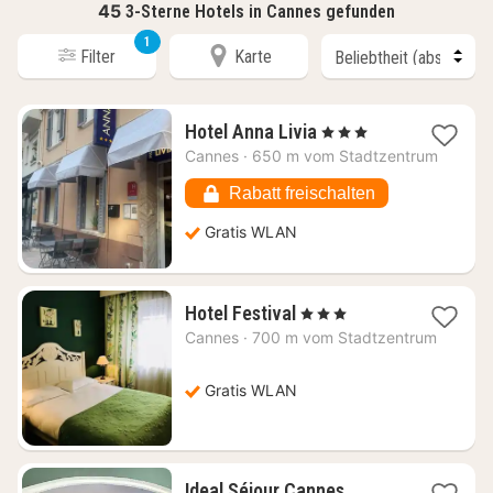
45
3-Sterne Hotels in Cannes gefunden
1
Filter
Karte
1
Hotel Anna Livia
, 3 Sterne
Nacht
Cannes
·
650 m vom Stadtzentrum
ab
169,29
Rabatt freischalten
€
Gratis WLAN
1
Hotel Festival
, 3 Sterne
Nacht
Cannes
·
700 m vom Stadtzentrum
ab
261,82
€
Gratis WLAN
Ideal Séjour Cannes,