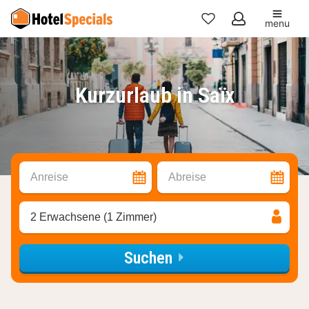
menu
Meine
Favoriten
Kurzurlaub in Saïx
Anreise
Abreise
2 Erwachsene (1 Zimmer)
Suchen