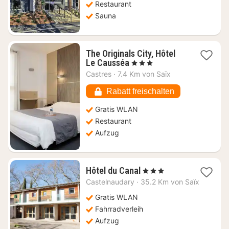
€
Restaurant
Sauna
The Originals City, Hôtel
1
Le Causséa
, 3 Sterne
Nacht
Castres
·
7.4 Km von Saïx
ab
58,73
Rabatt freischalten
€
Gratis WLAN
Restaurant
Aufzug
1
Hôtel du Canal
, 3 Sterne
Nacht
Castelnaudary
·
35.2 Km von Saïx
ab
83,93
Gratis WLAN
€
Fahrradverleih
Aufzug