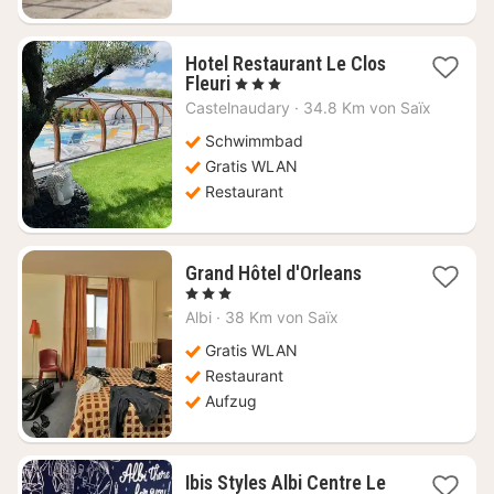
Hotel Restaurant Le Clos
1
Fleuri
, 3 Sterne
Nacht
Castelnaudary
·
34.8 Km von Saïx
ab
99,55
Schwimmbad
€
Gratis WLAN
Restaurant
1
Grand Hôtel d'Orleans
Nacht
, 3 Sterne
ab
Albi
·
38 Km von Saïx
88,74
€
Gratis WLAN
Restaurant
Aufzug
Ibis Styles Albi Centre Le