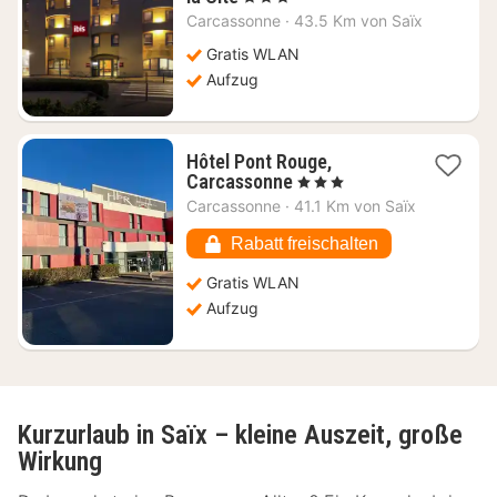
Nacht
Carcassonne
·
43.5 Km von Saïx
ab
81,82
Gratis WLAN
€
Aufzug
Hôtel Pont Rouge,
1
Carcassonne
, 3 Sterne
Nacht
Carcassonne
·
41.1 Km von Saïx
ab
58,90
Rabatt freischalten
€
Gratis WLAN
Aufzug
Kurzurlaub in Saïx – kleine Auszeit, große
Wirkung