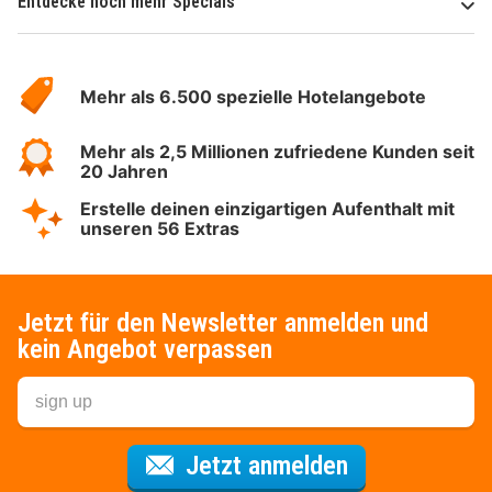
Entdecke noch mehr Specials
Über
Hotelspecials
Mehr als 6.500 spezielle Hotelangebote
Mehr als 2,5 Millionen zufriedene Kunden seit
20 Jahren
Erstelle deinen einzigartigen Aufenthalt mit
unseren 56 Extras
Jetzt für den Newsletter anmelden und
kein Angebot verpassen
Für den Newsl
Jetzt anmelden