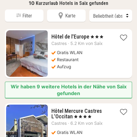
10
Kurzurlaub Hotels in Saïx gefunden
Filter
Karte
1
Hôtel de l'Europe
, 3 Sterne
Nacht
Castres
·
5.2 Km von Saïx
ab
79,01
Gratis WLAN
€
Restaurant
Aufzug
Wir haben 9 weitere Hotels in der Nähe von Saïx
gefunden
Hôtel Mercure Castres
1
L'Occitan
, 4 Sterne
Nacht
Castres
·
6.2 Km von Saïx
ab
79,23
Gratis WLAN