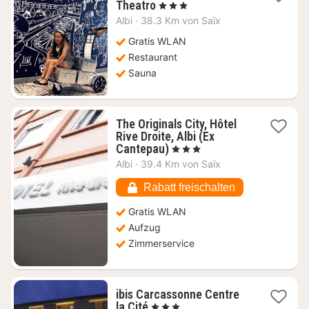
1
Theatro
, 3 Sterne
Nacht
Albi
·
38.3 Km von Saïx
ab
86,36
Gratis WLAN
€
Restaurant
Sauna
The Originals City, Hôtel
Rive Droite, Albi (Ex
1
Cantepau)
, 3 Sterne
Nacht
Albi
·
39.4 Km von Saïx
ab
91,82
Rabatt freischalten
€
Gratis WLAN
Aufzug
Zimmerservice
ibis Carcassonne Centre
1
la Cité
, 3 Sterne