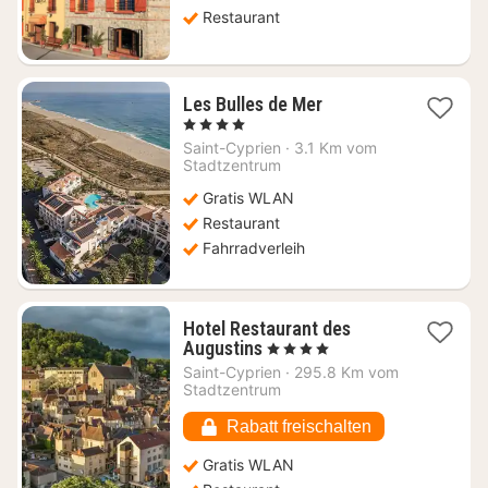
€
Restaurant
1
Les Bulles de Mer
Nacht
, 4 Sterne
ab
Saint-Cyprien
·
3.1 Km vom
148,18
Stadtzentrum
€
Gratis WLAN
Restaurant
Fahrradverleih
Hotel Restaurant des
1
Augustins
, 4 Sterne
Nacht
Saint-Cyprien
·
295.8 Km vom
ab
Stadtzentrum
185,68
€
Rabatt freischalten
Gratis WLAN