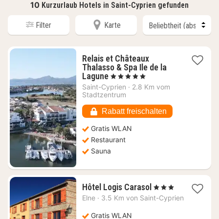
10
Kurzurlaub Hotels in Saint-Cyprien gefunden
Filter
Karte
Relais et Châteaux
Thalasso & Spa Ile de la
1
Lagune
, 5 Sterne
Nacht
Saint-Cyprien
·
2.8 Km vom
ab
Stadtzentrum
314,49
€
Rabatt freischalten
Gratis WLAN
Restaurant
Sauna
1
Hôtel Logis Carasol
, 3 Sterne
Nacht
Elne
·
3.5 Km von Saint-Cyprien
ab
103,41
Gratis WLAN