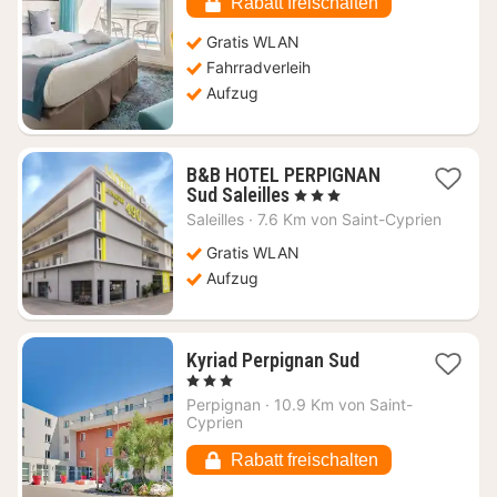
€
Rabatt freischalten
Gratis WLAN
Fahrradverleih
Aufzug
B&B HOTEL PERPIGNAN
1
Sud Saleilles
, 3 Sterne
Nacht
Saleilles
·
7.6 Km von Saint-Cyprien
ab
76,63
Gratis WLAN
€
Aufzug
1
Kyriad Perpignan Sud
Nacht
, 3 Sterne
ab
Perpignan
·
10.9 Km von Saint-
80,18
Cyprien
€
Rabatt freischalten