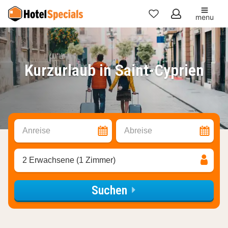
menu
Meine
Favoriten
Kurzurlaub in Saint-Cyprien
Anreise
Abreise
2 Erwachsene (1 Zimmer)
Suchen