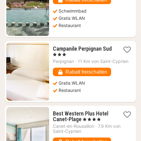
Schwimmbad
Gratis WLAN
Restaurant
Campanile Perpignan Sud
1
, 3 Sterne
Nacht
Perpignan
·
11 Km von Saint-Cyprien
ab
65,46
Rabatt freischalten
€
Gratis WLAN
Restaurant
Best Western Plus Hotel
1
Canet-Plage
, 4 Sterne
Nacht
Canet-en-Roussillon
·
7.9 Km von
ab
Saint-Cyprien
171,71