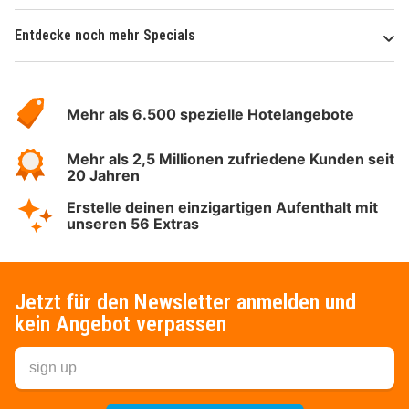
Entdecke noch mehr Specials
Über
Hotelspecials
Mehr als 6.500 spezielle Hotelangebote
Mehr als 2,5 Millionen zufriedene Kunden seit
20 Jahren
Erstelle deinen einzigartigen Aufenthalt mit
unseren 56 Extras
Jetzt für den Newsletter anmelden und
kein Angebot verpassen