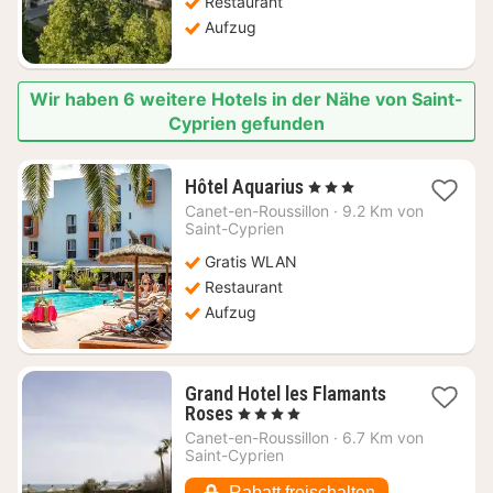
Restaurant
Aufzug
Wir haben 6 weitere Hotels in der Nähe von Saint-
Cyprien gefunden
1
Hôtel Aquarius
, 3 Sterne
Nacht
Canet-en-Roussillon
·
9.2 Km von
ab
Saint-Cyprien
139,22
Gratis WLAN
€
Restaurant
Aufzug
Grand Hotel les Flamants
1
Roses
, 4 Sterne
Nacht
Canet-en-Roussillon
·
6.7 Km von
ab
Saint-Cyprien
296,37
€
Rabatt freischalten