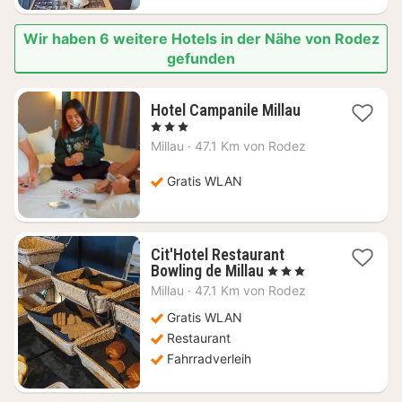
Wir haben 6 weitere Hotels in der Nähe von Rodez
gefunden
1
Hotel Campanile Millau
Nacht
, 3 Sterne
ab
Millau
·
47.1 Km von Rodez
66,18
€
Gratis WLAN
Cit'Hotel Restaurant
1
Bowling de Millau
, 3 Sterne
Nacht
Millau
·
47.1 Km von Rodez
ab
75,50
Gratis WLAN
€
Restaurant
Fahrradverleih