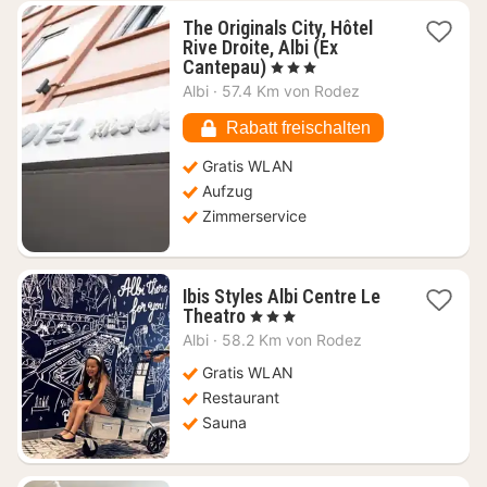
The Originals City, Hôtel
Rive Droite, Albi (Ex
1
Cantepau)
, 3 Sterne
Nacht
Albi
·
57.4 Km von Rodez
ab
91,82
Rabatt freischalten
€
Gratis WLAN
Aufzug
Zimmerservice
Ibis Styles Albi Centre Le
1
Theatro
, 3 Sterne
Nacht
Albi
·
58.2 Km von Rodez
ab
86,36
Gratis WLAN
€
Restaurant
Sauna