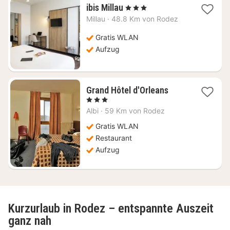
1
ibis Millau
, 3 Sterne
Nacht
Millau
·
48.8 Km von Rodez
ab
104,61
Gratis WLAN
€
Aufzug
1
Grand Hôtel d'Orleans
Nacht
, 3 Sterne
ab
Albi
·
59 Km von Rodez
88,74
€
Gratis WLAN
Restaurant
Aufzug
Kurzurlaub in Rodez – entspannte Auszeit
ganz nah