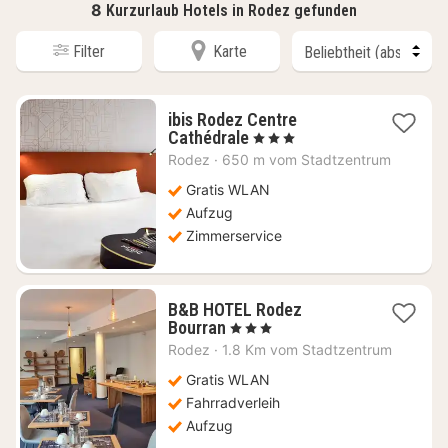
8
Kurzurlaub Hotels in Rodez gefunden
Filter
Karte
ibis Rodez Centre
1
Cathédrale
, 3 Sterne
Nacht
Rodez
·
650 m vom Stadtzentrum
ab
72,55
Gratis WLAN
€
Aufzug
Zimmerservice
B&B HOTEL Rodez
1
Bourran
, 3 Sterne
Nacht
Rodez
·
1.8 Km vom Stadtzentrum
ab
96,36
Gratis WLAN
€
Fahrradverleih
Aufzug