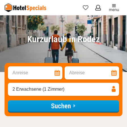
menu
Meine
Favoriten
Kurzurlaub in Rodez
Anreise
Abreise
2 Erwachsene (1 Zimmer)
Suchen