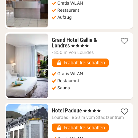
62,28
Gratis WLAN
€
Restaurant
Aufzug
Grand Hotel Gallia &
1
Londres
, 4 Sterne
Nacht
·
850 m von Lourdes
ab
121,49
Rabatt freischalten
€
Gratis WLAN
Restaurant
Sauna
1
Hotel Padoue
, 4 Sterne
Nacht
Lourdes
·
950 m vom Stadtzentrum
ab
87,91
Rabatt freischalten
€