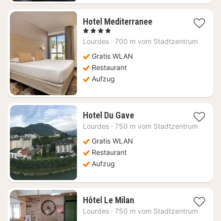
1
Hotel Mediterranee
Nacht
, 4 Sterne
ab
Lourdes
·
700 m vom Stadtzentrum
80,73
€
Gratis WLAN
Restaurant
Aufzug
1
Hotel Du Gave
Nacht
Lourdes
·
750 m vom Stadtzentrum
ab
24,32
Gratis WLAN
€
Restaurant
Aufzug
1
Hôtel Le Milan
Nacht
Lourdes
·
750 m vom Stadtzentrum
ab