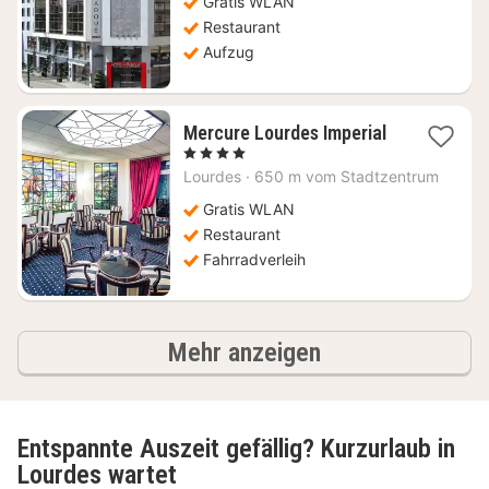
Gratis WLAN
Restaurant
Aufzug
Mercure Lourdes Imperial
1
, 4 Sterne
Nacht
Lourdes
·
650 m vom Stadtzentrum
ab
88,66
Gratis WLAN
€
Restaurant
Fahrradverleih
Ergebnisse
Mehr anzeigen
Entspannte Auszeit gefällig? Kurzurlaub in
Lourdes wartet