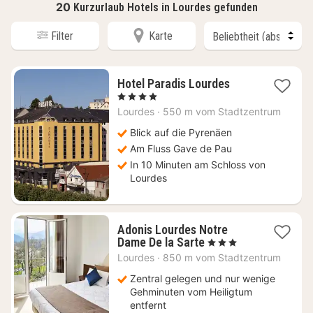
20
Kurzurlaub Hotels in Lourdes gefunden
Filter
Karte
1
Hotel Paradis Lourdes
Nacht
, 4 Sterne
ab
Lourdes
·
550 m vom Stadtzentrum
89
€
Blick auf die Pyrenäen
Am Fluss Gave de Pau
In 10 Minuten am Schloss von
Lourdes
Adonis Lourdes Notre
1
Dame De la Sarte
, 3 Sterne
Nacht
Lourdes
·
850 m vom Stadtzentrum
ab
45
Zentral gelegen und nur wenige
€
Gehminuten vom Heiligtum
entfernt