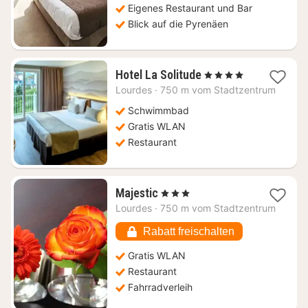
Eigenes Restaurant und Bar
Blick auf die Pyrenäen
1
Hotel La Solitude
, 4 Sterne
Nacht
Lourdes
·
750 m vom Stadtzentrum
ab
85,93
Schwimmbad
€
Gratis WLAN
Restaurant
1
Majestic
, 3 Sterne
Nacht
Lourdes
·
750 m vom Stadtzentrum
ab
39,45
Rabatt freischalten
€
Gratis WLAN
Restaurant
Fahrradverleih