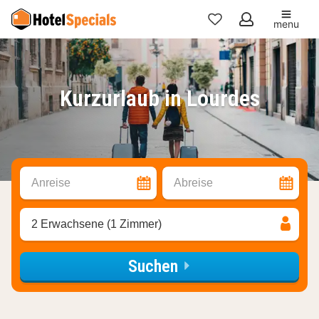
menu
Meine
Favoriten
Kurzurlaub in Lourdes
Anreise
Abreise
2 Erwachsene (1 Zimmer)
Suchen