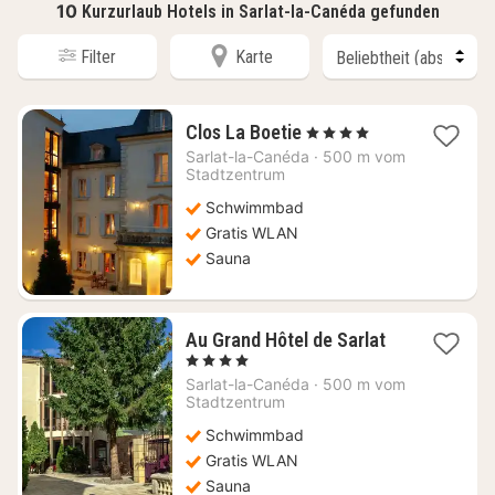
10
Kurzurlaub Hotels in Sarlat-la-Canéda gefunden
Filter
Karte
1
Clos La Boetie
, 4 Sterne
Nacht
Sarlat-la-Canéda
·
500 m vom
ab
Stadtzentrum
199,95
Schwimmbad
€
Gratis WLAN
Sauna
1
Au Grand Hôtel de Sarlat
Nacht
, 4 Sterne
ab
Sarlat-la-Canéda
·
500 m vom
179,09
Stadtzentrum
€
Schwimmbad
Gratis WLAN
Sauna