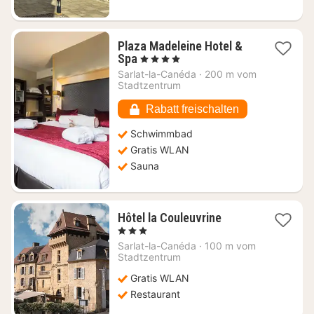
Plaza Madeleine Hotel &
1
Spa
, 4 Sterne
Nacht
Sarlat-la-Canéda
·
200 m vom
ab
Stadtzentrum
189,74
€
Rabatt freischalten
Schwimmbad
Gratis WLAN
Sauna
1
Hôtel la Couleuvrine
Nacht
, 3 Sterne
ab
Sarlat-la-Canéda
·
100 m vom
141,14
Stadtzentrum
€
Gratis WLAN
Restaurant