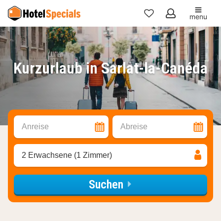
menu
Meine
Favoriten
Kurzurlaub in Sarlat-la-Canéda
Anreise
Abreise
2 Erwachsene (1 Zimmer)
Suchen