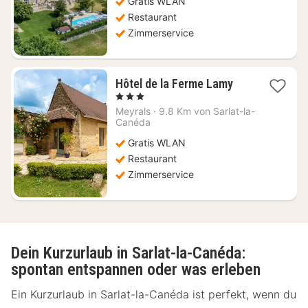
Gratis WLAN
€
Restaurant
Zimmerservice
1
Hôtel de la Ferme Lamy
Nacht
, 3 Sterne
ab
Meyrals
·
9.8 Km von Sarlat-la-
185,45
Canéda
€
Gratis WLAN
Restaurant
Zimmerservice
Dein Kurzurlaub in Sarlat-la-Canéda:
spontan entspannen oder was erleben
Ein Kurzurlaub in Sarlat-la-Canéda ist perfekt, wenn du