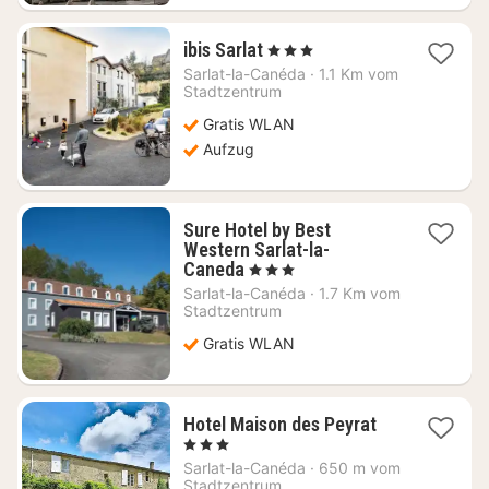
1
ibis Sarlat
, 3 Sterne
Nacht
Sarlat-la-Canéda
·
1.1 Km vom
ab
Stadtzentrum
127,64
Gratis WLAN
€
Aufzug
Sure Hotel by Best
Western Sarlat-la-
1
Caneda
, 3 Sterne
Nacht
Sarlat-la-Canéda
·
1.7 Km vom
ab
Stadtzentrum
90,26
Gratis WLAN
€
1
Hotel Maison des Peyrat
Nacht
, 3 Sterne
ab
Sarlat-la-Canéda
·
650 m vom
153,64
Stadtzentrum