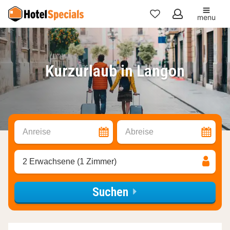
menu
Meine
Favoriten
Kurzurlaub in Langon
Anreise
Abreise
2 Erwachsene (1 Zimmer)
Suchen