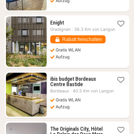
Aufzug
1
Enight
Nacht
Gradignan
·
38.3 Km von Langon
ab
45,28
Rabatt freischalten
€
Gratis WLAN
Aufzug
ibis budget Bordeaux
1
Centre Bastide
Nacht
Bordeaux
·
40.5 Km von Langon
ab
57,74
Gratis WLAN
€
Aufzug
The Originals City, Hôtel