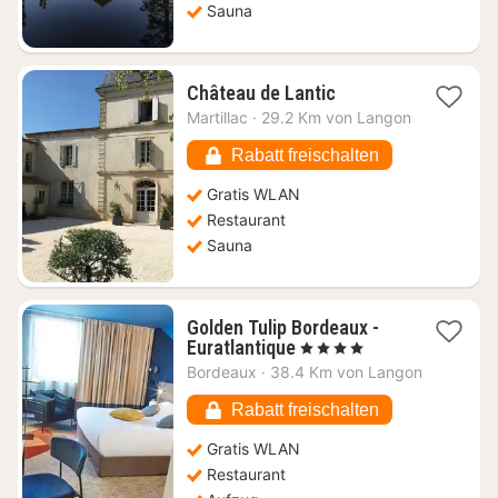
Sauna
1
Château de Lantic
Nacht
Martillac
·
29.2 Km von Langon
ab
105,80
Rabatt freischalten
€
Gratis WLAN
Restaurant
Sauna
Golden Tulip Bordeaux -
1
Euratlantique
, 4 Sterne
Nacht
Bordeaux
·
38.4 Km von Langon
ab
69,54
Rabatt freischalten
€
Gratis WLAN
Restaurant