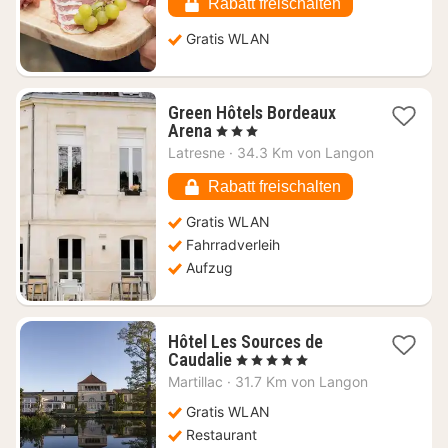
€
Rabatt freischalten
Gratis WLAN
Green Hôtels Bordeaux
1
Arena
, 3 Sterne
Nacht
Latresne
·
34.3 Km von Langon
ab
70,70
Rabatt freischalten
€
Gratis WLAN
Fahrradverleih
Aufzug
Hôtel Les Sources de
1
Caudalie
, 5 Sterne
Nacht
Martillac
·
31.7 Km von Langon
ab
406,30
Gratis WLAN
€
Restaurant