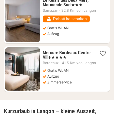
Le Relais des Deux Mers,
1
Marmande Sud
, 3 Sterne
Nacht
Samazan
·
32.8 Km von Langon
ab
60,52
Rabatt freischalten
€
Gratis WLAN
Aufzug
Mercure Bordeaux Centre
1
Ville
, 4 Sterne
Nacht
Bordeaux
·
41.5 Km von Langon
ab
83,64
Gratis WLAN
€
Aufzug
Zimmerservice
Kurzurlaub in Langon – kleine Auszeit,