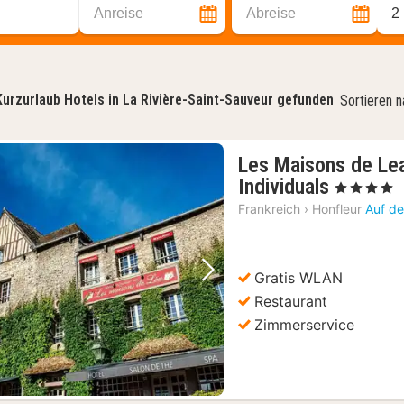
Anreise
Abreise
2
Kurzurlaub Hotels in La Rivière-Saint-Sauveur gefunden
Sortieren 
Les Maisons de Le
1
Individuals
, 4 Sterne
Nacht
Frankreich
›
Honfleur
Auf de
ab
207
€
Gratis WLAN
Vorheriges Bild
Nächstes Bild
Restaurant
Zimmerservice