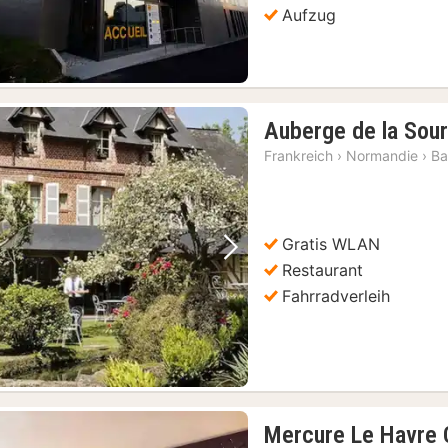
Aufzug
Auberge de la Sou
Frankreich
›
Normandie
›
Ba
Gratis WLAN
Vorheriges Bild
Nächstes Bild
Restaurant
Fahrradverleih
Mercure Le Havre 