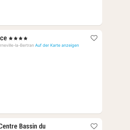
1
rce
, 4 Sterne
Nacht
rneville-la-Bertran
Auf der Karte anzeigen
ab
240,96
€
Centre Bassin du