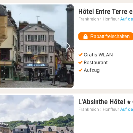
Hôtel Entre Terre 
Frankreich
›
Honfleur
Auf de
Rabatt freischalten
Vorheriges Bild
Nächstes Bild
Gratis WLAN
Restaurant
Aufzug
1
L'Absinthe Hôtel
, 3 
N
Frankreich
›
Honfleur
Auf de
a
2
€
 Samstagen und Sonntagen
(1)