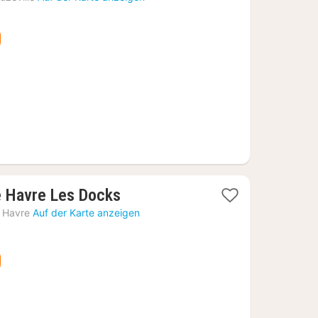
ab
85,90
€
1
e Havre Les Docks
Nacht
 Havre
Auf der Karte anzeigen
ab
47,28
€