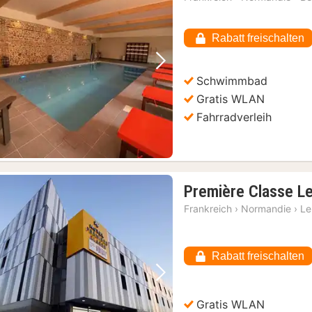
Rabatt freischalten
Vorheriges Bild
Nächstes Bild
Schwimmbad
Gratis WLAN
Fahrradverleih
Première Classe L
Frankreich
›
Normandie
›
Le
Rabatt freischalten
Vorheriges Bild
Nächstes Bild
Gratis WLAN