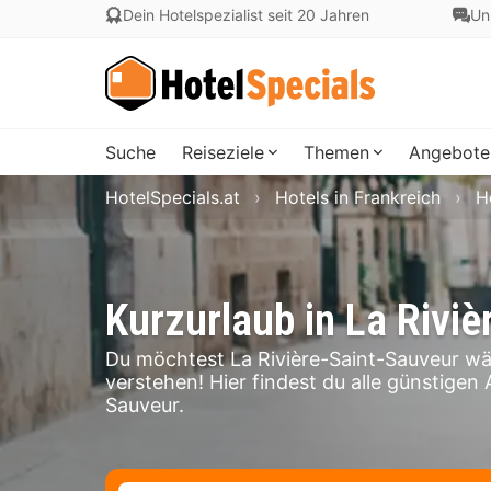
Dein Hotelspezialist seit 20 Jahren
Un
Suche
Reiseziele
Themen
Angebote
HotelSpecials.at
Hotels in Frankreich
H
Kurzurlaub in La Rivi
Du möchtest La Rivière-Saint-Sauveur w
verstehen! Hier findest du alle günstigen 
Sauveur.