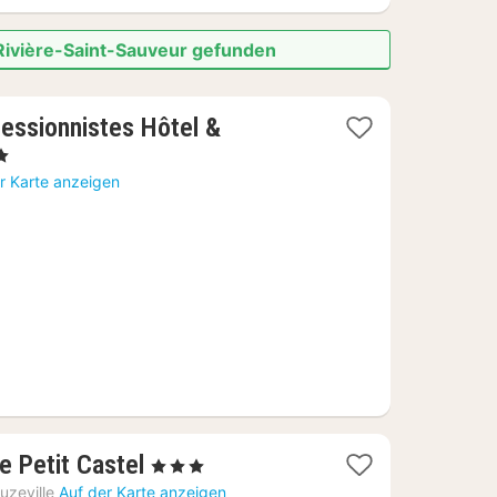
 Rivière-Saint-Sauveur gefunden
essionnistes Hôtel &
r Karte anzeigen
1
e Petit Castel
, 3 Sterne
Nacht
uzeville
Auf der Karte anzeigen