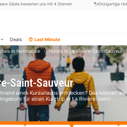
sere Gäste bewerten uns mit 4 Sternen
Einzigartige Ho
Deals
⏰ Last Minute
otels in Normandie
Hotels in La Rivière-Saint-Sauveur
ère-Saint-Sauveur
ährend eines Kurzurlaubs entdecken? Das können wir
Angebote für einen Kurztrip in La Rivière-Saint-