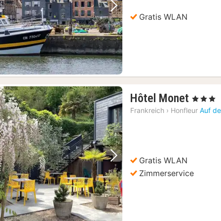
Vorheriges Bild
Nächstes Bild
Gratis WLAN
1
Hôtel Monet
, 3 Sterne
Nacht
Frankreich
›
Honfleur
Auf de
ab
127,6
€
Gratis WLAN
Vorheriges Bild
Nächstes Bild
Zimmerservice