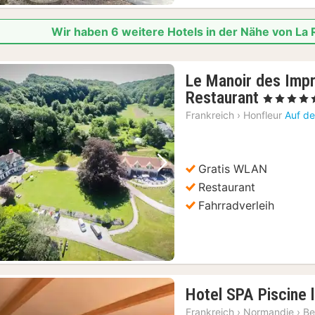
Wir haben 6 weitere Hotels in der Nähe von La
Le Manoir des Impr
1
Restaurant
, 5 Sterne
Nacht
Frankreich
›
Honfleur
Auf de
ab
280
€
Gratis WLAN
Vorheriges Bild
Nächstes Bild
Restaurant
Fahrradverleih
Hotel SPA Piscine l
Frankreich
›
Normandie
›
Be