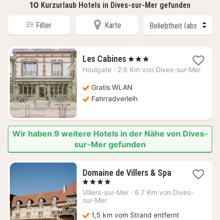
10
Kurzurlaub Hotels in Dives-sur-Mer gefunden
Filter
Karte
1
Les Cabines
, 3 Sterne
Nacht
Houlgate
·
2.6 Km von Dives-sur-Mer
ab
100
Gratis WLAN
€
Fahrradverleih
Wir haben 9 weitere Hotels in der Nähe von Dives-
sur-Mer gefunden
1
Domaine de Villers & Spa
Nacht
, 4 Sterne
ab
Villers-sur-Mer
·
6.7 Km von Dives-
218,50
sur-Mer
€
1,5 km vom Strand entfernt