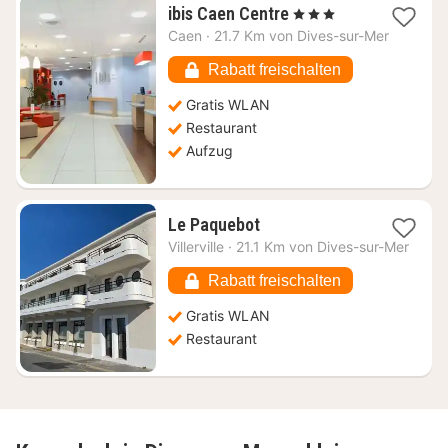
1
ibis Caen Centre
, 3 Sterne
Nacht
Caen
·
21.7 Km von Dives-sur-Mer
ab
130,93
Rabatt freischalten
€
Gratis WLAN
Restaurant
Aufzug
1
Le Paquebot
Nacht
Villerville
·
21.1 Km von Dives-sur-Mer
ab
226,11
Rabatt freischalten
€
Gratis WLAN
Restaurant