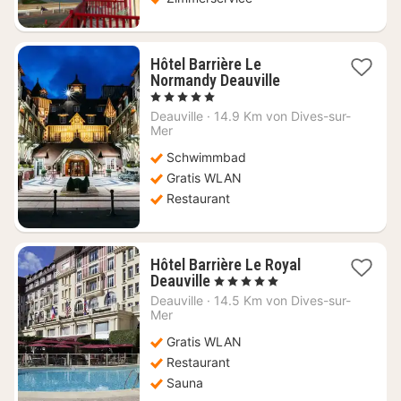
Hôtel Barrière Le
1
Normandy Deauville
Nacht
, 5 Sterne
ab
Deauville
·
14.9 Km von Dives-sur-
659,09
Mer
€
Schwimmbad
Gratis WLAN
Restaurant
Hôtel Barrière Le Royal
1
Deauville
, 5 Sterne
Nacht
Deauville
·
14.5 Km von Dives-sur-
ab
Mer
462,73
Gratis WLAN
€
Restaurant
Sauna