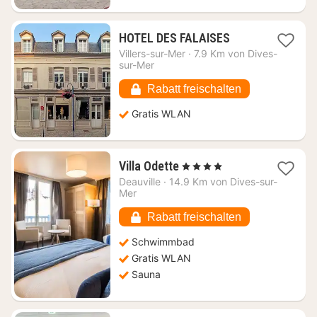
1
HOTEL DES FALAISES
Nacht
Villers-sur-Mer
·
7.9 Km von Dives-
ab
sur-Mer
99,21
€
Rabatt freischalten
Gratis WLAN
1
Villa Odette
, 4 Sterne
Nacht
Deauville
·
14.9 Km von Dives-sur-
ab
Mer
238,25
€
Rabatt freischalten
Schwimmbad
Gratis WLAN
Sauna