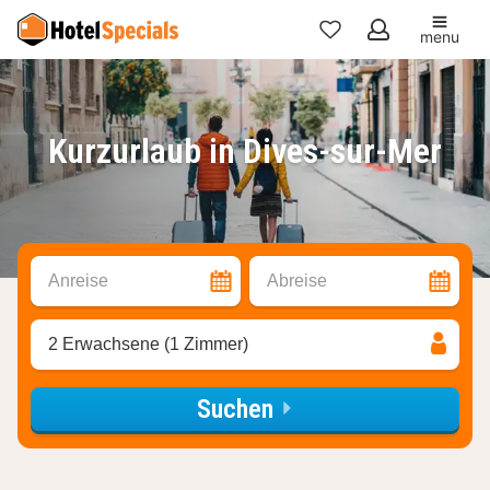
menu
Meine
Favoriten
Kurzurlaub in Dives-sur-Mer
Anreise
Abreise
2 Erwachsene (1 Zimmer)
Suchen