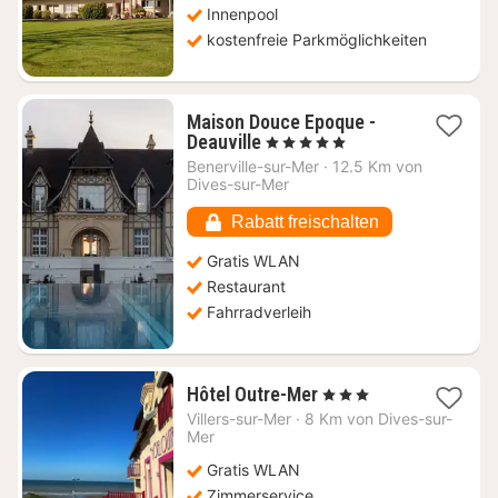
Innenpool
kostenfreie Parkmöglichkeiten
Maison Douce Epoque -
1
Deauville
, 5 Sterne
Nacht
Benerville-sur-Mer
·
12.5 Km von
ab
Dives-sur-Mer
458,60
€
Rabatt freischalten
Gratis WLAN
Restaurant
Fahrradverleih
1
Hôtel Outre-Mer
, 3 Sterne
Nacht
Villers-sur-Mer
·
8 Km von Dives-sur-
ab
Mer
178,62
Gratis WLAN
€
Zimmerservice