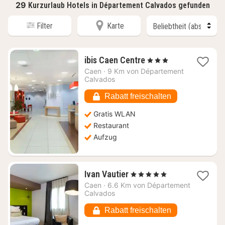
29
Kurzurlaub Hotels in Département Calvados gefunden
Filter
Karte
1
ibis Caen Centre
, 3 Sterne
Nacht
Caen
·
9 Km von Département
ab
Calvados
130,93
€
Rabatt freischalten
Gratis WLAN
Restaurant
Aufzug
1
Ivan Vautier
, 5 Sterne
Nacht
Caen
·
6.6 Km von Département
ab
Calvados
124,36
€
Rabatt freischalten