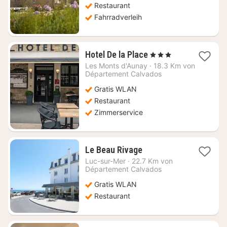
Restaurant
Fahrradverleih
1
Hotel De la Place
, 3 Sterne
Nacht
Les Monts d'Aunay
·
18.3 Km von
ab
Département Calvados
81,82
Gratis WLAN
€
Restaurant
Zimmerservice
1
Le Beau Rivage
Nacht
Luc-sur-Mer
·
22.7 Km von
ab
Département Calvados
112,90
Gratis WLAN
€
Restaurant