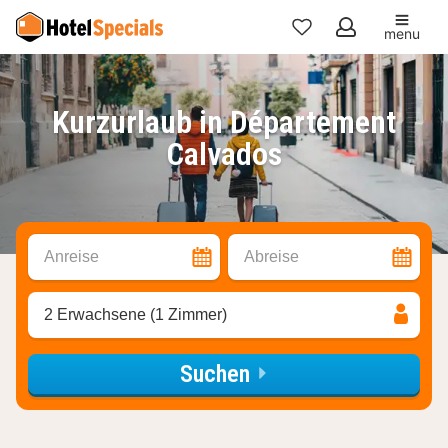
menu
Meine
Favoriten
Kurzurlaub in Département
Calvados
Anreise
Abreise
2 Erwachsene (1 Zimmer)
Suchen