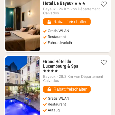
1
Hotel Le Bayeux
, 3 Sterne
Nacht
Bayeux
·
26 Km von Département
ab
Calvados
128,27
€
Rabatt freischalten
Gratis WLAN
Restaurant
Fahrradverleih
Grand Hôtel du
1
Luxembourg & Spa
Nacht
, 4 Sterne
ab
Bayeux
·
26.3 Km von Département
226,41
Calvados
€
Rabatt freischalten
Gratis WLAN
Restaurant
Aufzug