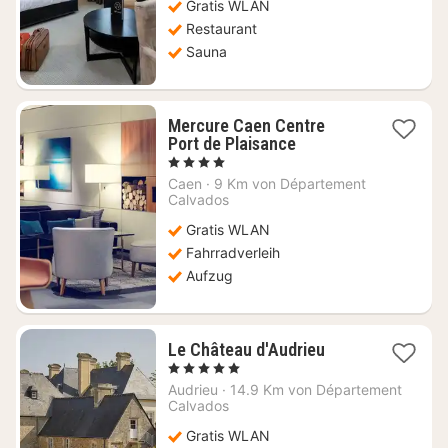
Gratis WLAN
Restaurant
Sauna
Mercure Caen Centre
1
Port de Plaisance
Nacht
, 4 Sterne
ab
Caen
·
9 Km von Département
102,38
Calvados
€
Gratis WLAN
Fahrradverleih
Aufzug
1
Le Château d'Audrieu
Nacht
, 5 Sterne
ab
Audrieu
·
14.9 Km von Département
335,72
Calvados
€
Gratis WLAN