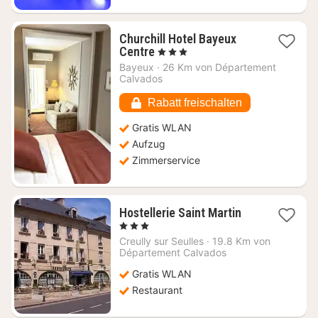
Churchill Hotel Bayeux
1
Centre
, 3 Sterne
Nacht
Bayeux
·
26 Km von Département
ab
Calvados
139,64
€
Rabatt freischalten
Gratis WLAN
Aufzug
Zimmerservice
1
Hostellerie Saint Martin
Nacht
, 3 Sterne
ab
Creully sur Seulles
·
19.8 Km von
76,32
Département Calvados
€
Gratis WLAN
Restaurant