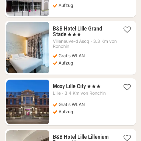
Aufzug
B&B Hotel Lille Grand
1
Stade
, 3 Sterne
Nacht
Villeneuve-d'Ascq
·
3.3 Km von
ab
Ronchin
51,82
Gratis WLAN
€
Aufzug
1
Moxy Lille City
, 3 Sterne
Nacht
Lille
·
3.4 Km von Ronchin
ab
82,34
Gratis WLAN
€
Aufzug
B&B Hotel Lille Lillenium