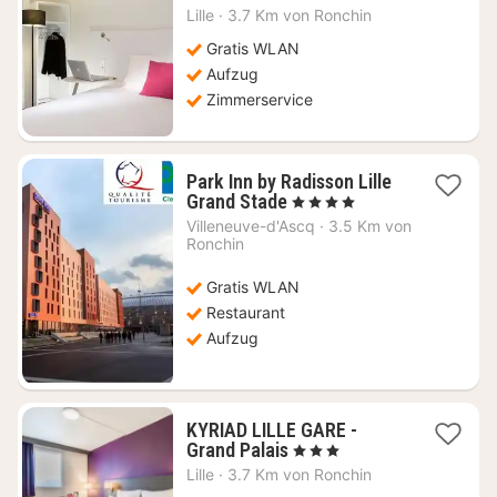
Nacht
Lille
·
3.7 Km von Ronchin
ab
58,10
Gratis WLAN
€
Aufzug
Zimmerservice
Park Inn by Radisson Lille
1
Grand Stade
, 4 Sterne
Nacht
Villeneuve-d'Ascq
·
3.5 Km von
ab
Ronchin
56,46
€
Gratis WLAN
Restaurant
Aufzug
KYRIAD LILLE GARE -
1
Grand Palais
, 3 Sterne
Nacht
Lille
·
3.7 Km von Ronchin
ab