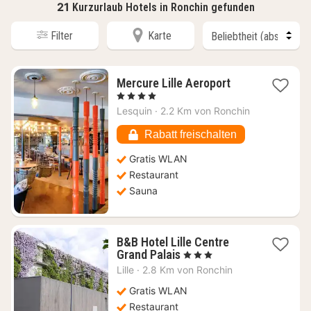
21
Kurzurlaub Hotels in Ronchin gefunden
Filter
Karte
1
Mercure Lille Aeroport
Nacht
, 4 Sterne
ab
Lesquin
·
2.2 Km von Ronchin
85,45
€
Rabatt freischalten
Gratis WLAN
Restaurant
Sauna
B&B Hotel Lille Centre
1
Grand Palais
, 3 Sterne
Nacht
Lille
·
2.8 Km von Ronchin
ab
52,73
Gratis WLAN
€
Restaurant