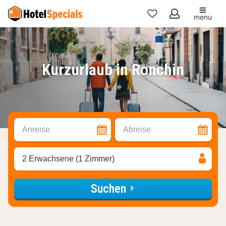
menu
Meine
Favoriten
Kurzurlaub in Ronchin
Anreise
Abreise
2 Erwachsene (1 Zimmer)
Suchen