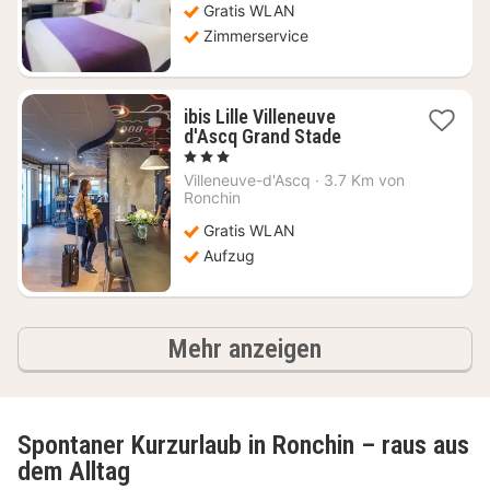
62,89
Gratis WLAN
€
Zimmerservice
ibis Lille Villeneuve
1
d'Ascq Grand Stade
Nacht
, 3 Sterne
ab
Villeneuve-d'Ascq
·
3.7 Km von
45,82
Ronchin
€
Gratis WLAN
Aufzug
Ergebnisse
Mehr anzeigen
Spontaner Kurzurlaub in Ronchin – raus aus
dem Alltag