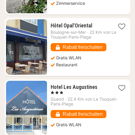
Zimmerservice
1
Hôtel Opal'Oriental
Nacht
Boulogne-sur-Mer
·
22 Km von Le
ab
Touquet-Paris-Plage
82,24
€
Rabatt freischalten
Gratis WLAN
Restaurant
1
Hotel Les Augustines
Nacht
, 3 Sterne
ab
Quend
·
22.4 Km von Le Touquet-
134,44
Paris-Plage
€
Rabatt freischalten
Gratis WLAN