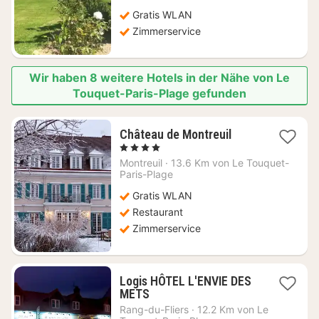
Gratis WLAN
Zimmerservice
Wir haben 8 weitere Hotels in der Nähe von Le
Touquet-Paris-Plage gefunden
1
Château de Montreuil
Nacht
, 4 Sterne
ab
Montreuil
·
13.6 Km von Le Touquet-
105,68
Paris-Plage
€
Gratis WLAN
Restaurant
Zimmerservice
Logis HÔTEL L'ENVIE DES
1
METS
Nacht
Rang-du-Fliers
·
12.2 Km von Le
ab