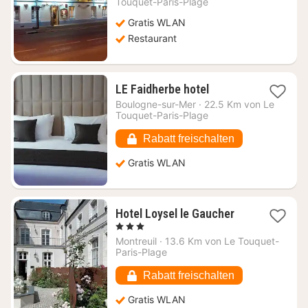
Touquet-Paris-Plage
105
Gratis WLAN
€
Restaurant
1
LE Faidherbe hotel
Nacht
Boulogne-sur-Mer
·
22.5 Km von Le
ab
Touquet-Paris-Plage
55,66
€
Rabatt freischalten
Gratis WLAN
1
Hotel Loysel le Gaucher
Nacht
, 3 Sterne
ab
Montreuil
·
13.6 Km von Le Touquet-
103,10
Paris-Plage
€
Rabatt freischalten
Gratis WLAN