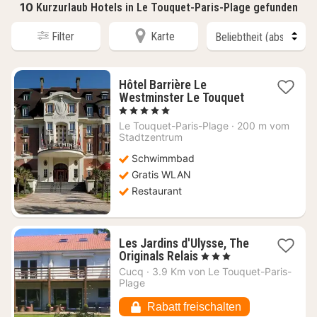
10
Kurzurlaub Hotels in Le Touquet-Paris-Plage gefunden
Filter
Karte
Hôtel Barrière Le
1
Westminster Le Touquet
Nacht
, 5 Sterne
ab
Le Touquet-Paris-Plage
·
200 m vom
451,82
Stadtzentrum
€
Schwimmbad
Gratis WLAN
Restaurant
Les Jardins d'Ulysse, The
1
Originals Relais
, 3 Sterne
Nacht
Cucq
·
3.9 Km von Le Touquet-Paris-
ab
Plage
113,88
€
Rabatt freischalten