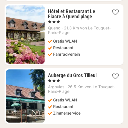
Hôtel et Restaurant Le
1
Fiacre à Quend plage
Nacht
, 3 Sterne
ab
Quend
·
21.3 Km von Le Touquet-
195,03
Paris-Plage
€
Gratis WLAN
Restaurant
Fahrradverleih
1
Auberge du Gros Tilleul
Nacht
, 3 Sterne
ab
Argoules
·
26.5 Km von Le Touquet-
86,36
Paris-Plage
€
Gratis WLAN
Restaurant
Zimmerservice