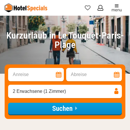
menu
Meine
Favoriten
Kurzurlaub in Le Touquet-Paris-
Plage
Anreise
Abreise
2 Erwachsene (1 Zimmer)
Suchen