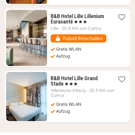
B&B Hotel Lille Lillenium
1
Eurasanté
, 3 Sterne
Nacht
Lille
·
25.9 Km von Cuincy
ab
51,82
Rabatt freischalten
€
Gratis WLAN
Aufzug
B&B Hotel Lille Grand
1
Stade
, 3 Sterne
Nacht
Villeneuve-d'Ascq
·
26.5 Km von
ab
Cuincy
51,82
Gratis WLAN
€
Aufzug