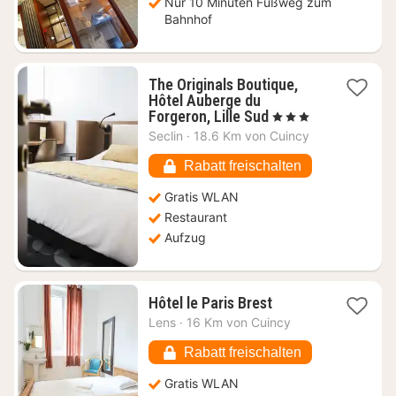
Nur 10 Minuten Fußweg zum
Bahnhof
The Originals Boutique,
Hôtel Auberge du
1
Forgeron, Lille Sud
, 3 Sterne
Nacht
Seclin
·
18.6 Km von Cuincy
ab
79,27
Rabatt freischalten
€
Gratis WLAN
Restaurant
Aufzug
1
Hôtel le Paris Brest
Nacht
Lens
·
16 Km von Cuincy
ab
47,11
Rabatt freischalten
€
Gratis WLAN