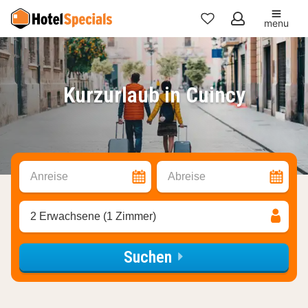
menu
Meine
Favoriten
Kurzurlaub in Cuincy
Anreise
Abreise
2 Erwachsene (1 Zimmer)
Suchen