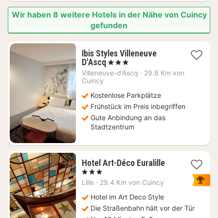
Wir haben 8 weitere Hotels in der Nähe von Cuincy
gefunden
Ibis Styles Villeneuve
2
D'Ascq
, 3 Sterne
Nächte
Villeneuve-d'Ascq
·
29.8 Km von
ab
Cuincy
65
Kostenlose Parkplätze
€
Frühstück im Preis inbegriffen
Gute Anbindung an das
Stadtzentrum
1
Hotel Art-Déco Euralille
Nacht
, 3 Sterne
ab
Lille
·
29.4 Km von Cuincy
80
€
Hotel im Art Deco Style
Die Straßenbahn hält vor der Tür