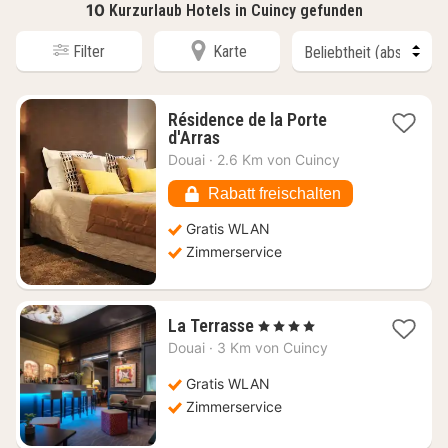
10
Kurzurlaub Hotels in Cuincy gefunden
Filter
Karte
Résidence de la Porte
1
d'Arras
Nacht
Douai
·
2.6 Km von Cuincy
ab
56,47
Rabatt freischalten
€
Gratis WLAN
Zimmerservice
1
La Terrasse
, 4 Sterne
Nacht
Douai
·
3 Km von Cuincy
ab
63,01
Gratis WLAN
€
Zimmerservice