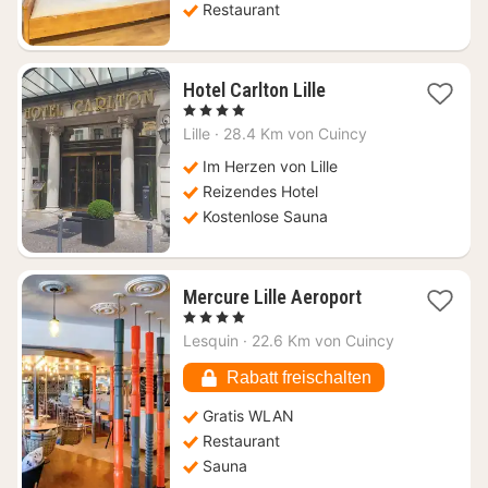
Restaurant
1
Hotel Carlton Lille
Nacht
, 4 Sterne
ab
Lille
·
28.4 Km von Cuincy
167
€
Im Herzen von Lille
Reizendes Hotel
Kostenlose Sauna
1
Mercure Lille Aeroport
Nacht
, 4 Sterne
ab
Lesquin
·
22.6 Km von Cuincy
82,68
€
Rabatt freischalten
Gratis WLAN
Restaurant
Sauna