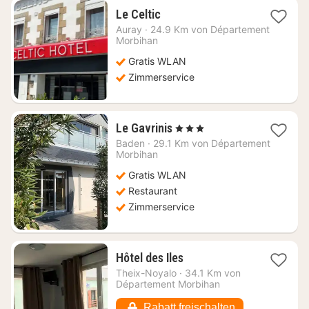
1
Le Celtic
Nacht
Auray
·
24.9 Km von Département
ab
Morbihan
87,99
Gratis WLAN
€
Zimmerservice
1
Le Gavrinis
, 3 Sterne
Nacht
Baden
·
29.1 Km von Département
ab
Morbihan
80,91
Gratis WLAN
€
Restaurant
Zimmerservice
1
Hôtel des Iles
Nacht
Theix-Noyalo
·
34.1 Km von
ab
Département Morbihan
70,58
€
Rabatt freischalten