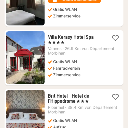
Gratis WLAN
Zimmerservice
1
Villa Kerasy Hotel Spa
Nacht
, 4 Sterne
ab
Vannes
·
26.9 Km von Département
151,36
Morbihan
€
Gratis WLAN
Fahrradverleih
Zimmerservice
Brit Hotel - Hotel de
1
l'Hippodrome
, 3 Sterne
Nacht
Ploërmel
·
38.4 Km von Département
ab
Morbihan
95,72
Gratis WLAN
€
Aufzug