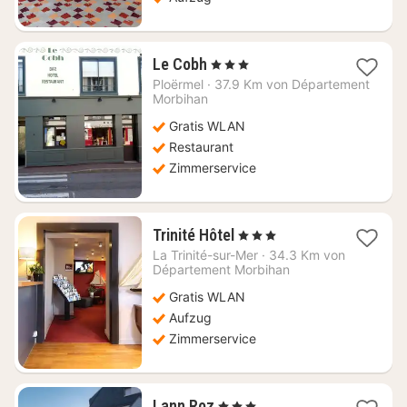
1
Le Cobh
, 3 Sterne
Nacht
Ploërmel
·
37.9 Km von Département
ab
Morbihan
114,11
Gratis WLAN
€
Restaurant
Zimmerservice
1
Trinité Hôtel
, 3 Sterne
Nacht
La Trinité-sur-Mer
·
34.3 Km von
ab
Département Morbihan
130,97
Gratis WLAN
€
Aufzug
Zimmerservice
1
Lann Roz
, 3 Sterne