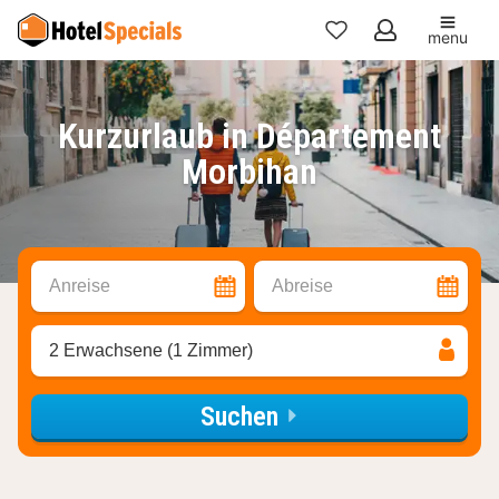
menu
Meine
Favoriten
Kurzurlaub in Département
Morbihan
Anreise
Abreise
2 Erwachsene (1 Zimmer)
Suchen