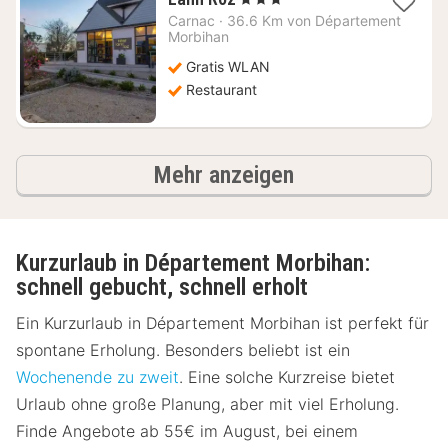
Nacht
Carnac
·
36.6 Km von Département
ab
Morbihan
149,09
Gratis WLAN
€
Restaurant
Ergebnisse
Mehr anzeigen
Kurzurlaub in Département Morbihan:
schnell gebucht, schnell erholt
Ein Kurzurlaub in Département Morbihan ist perfekt für
spontane Erholung. Besonders beliebt ist ein
Wochenende zu zweit
. Eine solche Kurzreise bietet
Urlaub ohne große Planung, aber mit viel Erholung.
Finde Angebote ab 55€ im August, bei einem