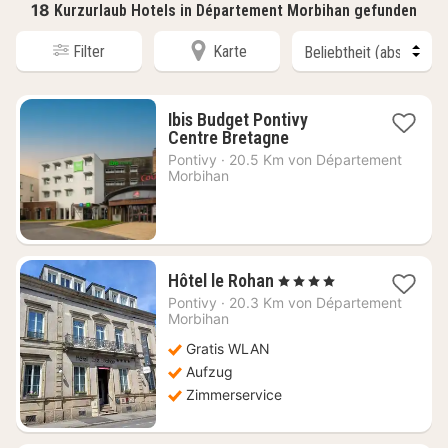
18
Kurzurlaub Hotels in Département Morbihan gefunden
Filter
Karte
Ibis Budget Pontivy
1
Centre Bretagne
Nacht
Pontivy
·
20.5 Km von Département
ab
Morbihan
57,08
€
1
Hôtel le Rohan
, 4 Sterne
Nacht
Pontivy
·
20.3 Km von Département
ab
Morbihan
99,34
Gratis WLAN
€
Aufzug
Zimmerservice