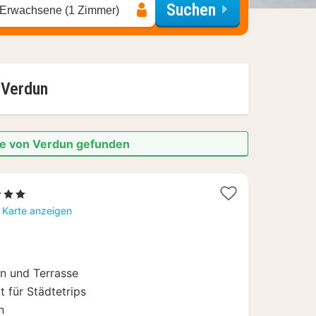
Suchen
 Erwachsene (1 Zimmer)
r
Verdun
he von Verdun gefunden
3 Sterne
ächte
 Karte anzeigen
b
9
en und Terrasse
 für Städtetrips
n