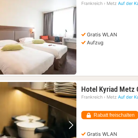
Frankreich
›
Metz
Auf der K
Gratis WLAN
Vorheriges Bild
Nächstes Bild
Aufzug
Hotel Kyriad Metz 
Frankreich
›
Metz
Auf der K
Rabatt freischalten
Vorheriges Bild
Nächstes Bild
Gratis WLAN