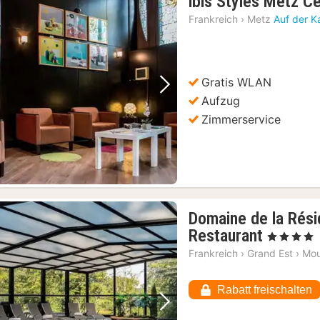
ibis Styles Metz C
Frankreich
›
Metz
Auf der K
Gratis WLAN
Vorheriges Bild
Nächstes Bild
Aufzug
Zimmerservice
Domaine de la Rés
1
Restaurant
, 4 Sterne
Nacht
Frankreich
›
Grand Est
›
Mou
ab
136,80
Rabatt freischalten
€
Vorheriges Bild
Nächstes Bild