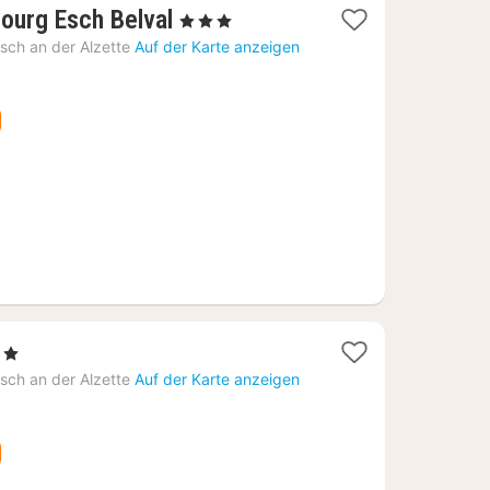
1
urg Esch Belval
, 3 Sterne
Nacht
sch an der Alzette
Auf der Karte anzeigen
ab
85,44
€
erne
cht
sch an der Alzette
Auf der Karte anzeigen
,35