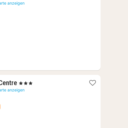
Nacht
arte anzeigen
ab
57,45
€
1
Centre
, 3 Sterne
Nacht
arte anzeigen
ab
65,45
€