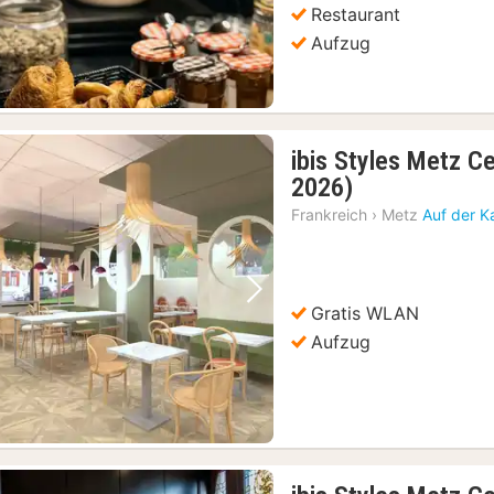
Restaurant
Aufzug
ibis Styles Metz C
1
2026)
Nacht
Frankreich
›
Metz
Auf der K
ab
106,45
€
Vorheriges Bild
Nächstes Bild
Gratis WLAN
Aufzug