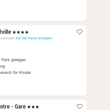
1
ville
, 4 Sterne
Nacht
concourt
Auf der Karte anzeigen
ab
99
€
n Park gelegen
ung
ereich für Kinder
1
ntre - Gare
, 3 Sterne