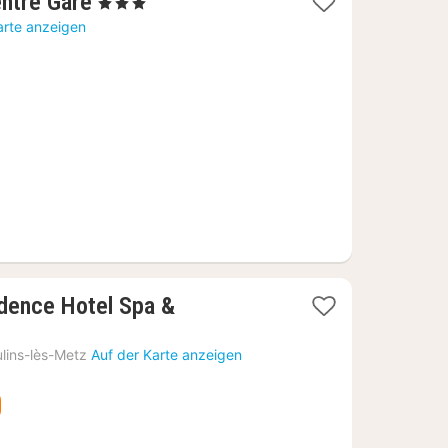
1
entre Gare
, 3 Sterne
Nacht
arte anzeigen
ab
90,32
€
idence Hotel Spa &
lins-lès-Metz
Auf der Karte anzeigen