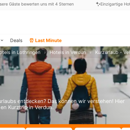
sere Gäste bewerten uns mit 4 Sternen
Einzigartige Ho
Deals
⏰ Last Minute
otels in Lothringen
Hotels in Verdun
Kurzurlaub - Ve
rlaubs entdecken? Das können wir verstehen! Hier
nen Kurztrip in Verdun.