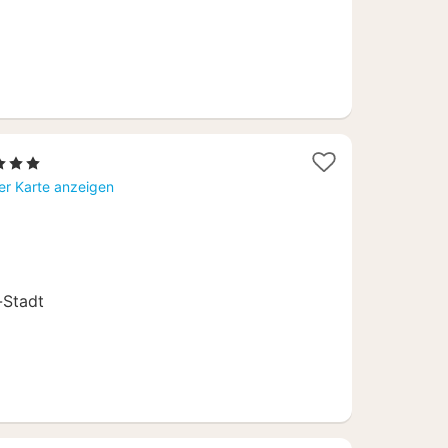
terne
cht
er Karte anzeigen
9
-Stadt