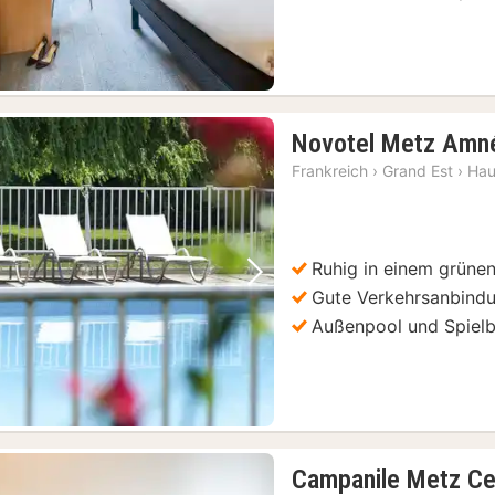
Novotel Metz Amné
Frankreich
›
Grand Est
›
Hau
Ruhig in einem grüne
Vorheriges Bild
Nächstes Bild
Gute Verkehrsanbind
Außenpool und Spielb
Campanile Metz Ce