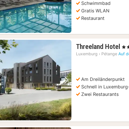
Schwimmbad
Gratis WLAN
Restaurant
1
Threeland Hotel
, 4 S
Na
Luxemburg
›
Pétange
Auf d
ab
12
€
Am Dreiländerpunkt
Vorheriges Bild
Nächstes Bild
Schnell in Luxemburg
Zwei Restaurants