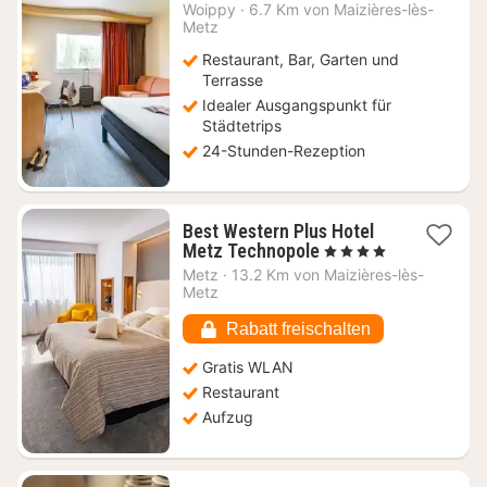
Nächte
Woippy
·
6.7 Km von Maizières-lès-
ab
Metz
89
Restaurant, Bar, Garten und
€
Terrasse
Idealer Ausgangspunkt für
Städtetrips
24-Stunden-Rezeption
Best Western Plus Hotel
1
Metz Technopole
, 4 Sterne
Nacht
Metz
·
13.2 Km von Maizières-lès-
ab
Metz
89,18
€
Rabatt freischalten
Gratis WLAN
Restaurant
Aufzug