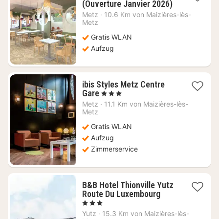
1
(Ouverture Janvier 2026)
Nacht
Metz
·
10.6 Km von Maizières-lès-
ab
Metz
106,45
Gratis WLAN
€
Aufzug
ibis Styles Metz Centre
1
Gare
, 3 Sterne
Nacht
Metz
·
11.1 Km von Maizières-lès-
ab
Metz
90,32
Gratis WLAN
€
Aufzug
Zimmerservice
B&B Hotel Thionville Yutz
1
Route Du Luxembourg
Nacht
, 3 Sterne
ab
Yutz
·
15.3 Km von Maizières-lès-