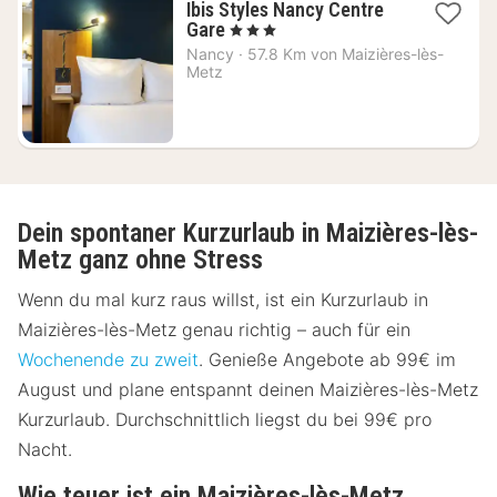
Ibis Styles Nancy Centre
1
Gare
, 3 Sterne
Nacht
Nancy
·
57.8 Km von Maizières-lès-
ab
Metz
89
€
Dein spontaner Kurzurlaub in Maizières-lès-
Metz ganz ohne Stress
Wenn du mal kurz raus willst, ist ein Kurzurlaub in
Maizières-lès-Metz genau richtig – auch für ein
Wochenende zu zweit
. Genieße Angebote ab 99€ im
August und plane entspannt deinen Maizières-lès-Metz
Kurzurlaub. Durchschnittlich liegst du bei 99€ pro
Nacht.
Wie teuer ist ein Maizières-lès-Metz