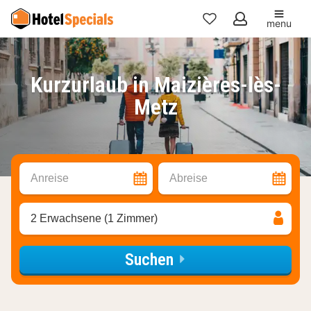
menu
Meine
Favoriten
Kurzurlaub in Maizières-lès-
Metz
Anreise
Abreise
2 Erwachsene (1 Zimmer)
Suchen