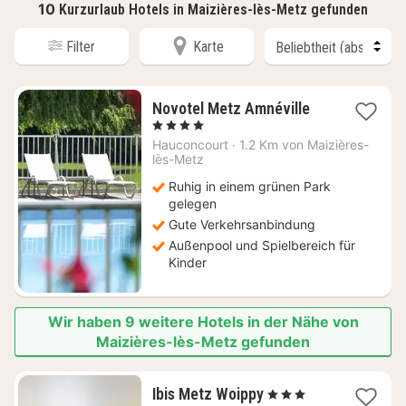
10
Kurzurlaub Hotels in Maizières-lès-Metz gefunden
Filter
Karte
1
Novotel Metz Amnéville
Nacht
, 4 Sterne
ab
Hauconcourt
·
1.2 Km von Maizières-
99
lès-Metz
€
Ruhig in einem grünen Park
gelegen
Gute Verkehrsanbindung
Außenpool und Spielbereich für
Kinder
Wir haben 9 weitere Hotels in der Nähe von
Maizières-lès-Metz gefunden
2
Ibis Metz Woippy
, 3 Sterne