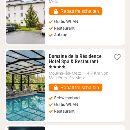
65,75
Metz
€
Rabatt freischalten
Gratis WLAN
Restaurant
Aufzug
Domaine de la Résidence
1
Hotel Spa & Restaurant
Nacht
, 4 Sterne
ab
Moulins-lès-Metz
·
14.7 Km von
136,80
Maizières-lès-Metz
€
Rabatt freischalten
Schwimmbad
Gratis WLAN
Restaurant