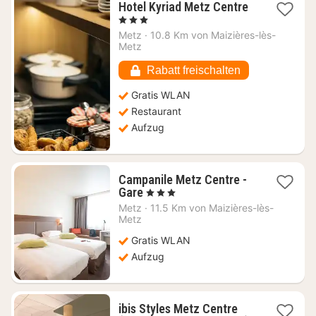
1
Hotel Kyriad Metz Centre
Nacht
, 3 Sterne
ab
Metz
·
10.8 Km von Maizières-lès-
65,45
Metz
€
Rabatt freischalten
Gratis WLAN
Restaurant
Aufzug
Campanile Metz Centre -
1
Gare
, 3 Sterne
Nacht
Metz
·
11.5 Km von Maizières-lès-
ab
Metz
57,45
Gratis WLAN
€
Aufzug
ibis Styles Metz Centre